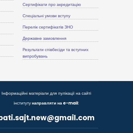
Сертифікати про акредитацію
Спеціальні умови вступу
Перелік сертифікатів ЗНО
Державне замовлення
Результати співбесіди та вступних
випробувань
Інформаційні матеріали для пулікації на сайті
інституту
направляти на e-mail
:
bati.sajt.new@gmail.com