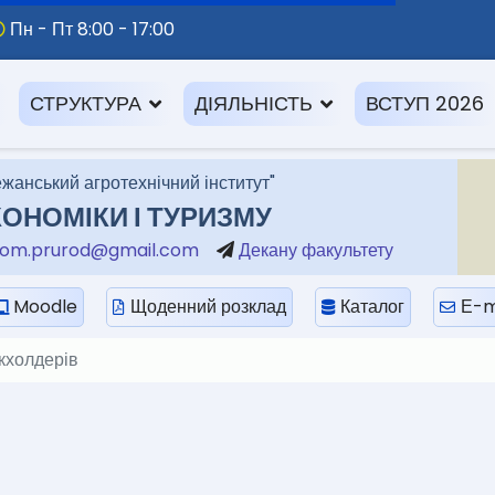
Пн - Пт 8:00 - 17:00
СТРУКТУРА
ДІЯЛЬНІСТЬ
ВСТУП 2026
жанський агротехнічний інститут"
ОНОМІКИ І ТУРИЗМУ
om.prurod@gmail.com
Декану факультету
Moodle
Щоденний розклад
Каталог
Е-m
йкхолдерів