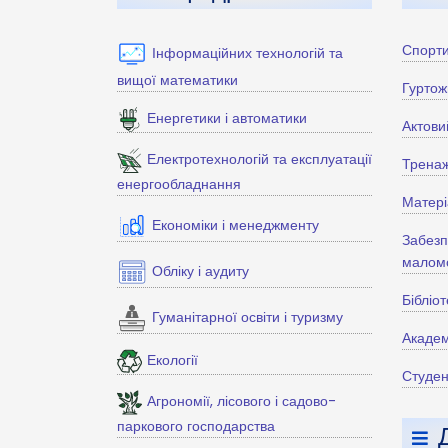
Спорти
Інформаційних технологій та
вищої математики
Гуртож
Енергетики і автоматики
Актови
Електротехнологій та експлуатації
Тренаж
енергообладнання
Матері
Економіки і менеджменту
Забезп
маломо
Обліку і аудиту
Бібліо
Гуманітарної освіти і туризму
Академ
Екології
Студен
Агрономії, лісового і садово-
паркового господарства