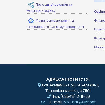
Прикладної механіки та
технічного сервісу
Освітн
Машиновикористання та
Фінанс
технологій в сільському господарстві
Науко
Культу
Міжнар
АДРЕСА ІНСТИТУТУ:
вул. Академічна, 20, м.Бережани,
Тернопільська обл., 47501
Тел.
(03548) 2-11-59
E-mail:
vp_bati@ukr.net