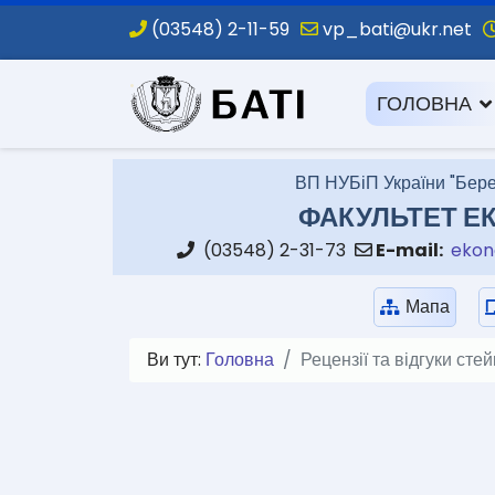
(03548) 2-11-59
vp_bati@ukr.net
.
ГОЛОВНА
ВП НУБіП України "Бере
ФАКУЛЬТЕТ ЕК
(03548) 2-31-73
E-mail:
ekon
Мапа
Ви тут:
Головна
Рецензії та відгуки сте