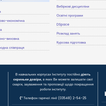
Вибіркові дисципліни
я
Освітні програми
ово-економічна
DSpace
ва
Розклад занять
рно-виховна
Курсова підготовка
одна співпраця
В навчальних корпусах Інституту постійно
діють
скриньки довіри
, в яких Ви можете залишати свої
скарги, зауваження та пропозиції щодо покращення
роботи інституту.
Телефон гарячої лінії (03548) 2-54-25