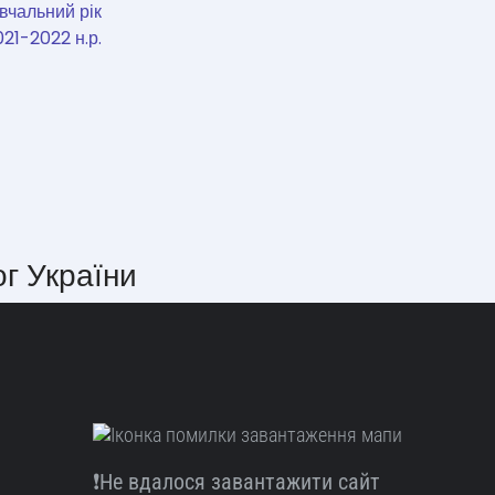
вчальний рік
21-2022 н.р.
ог України