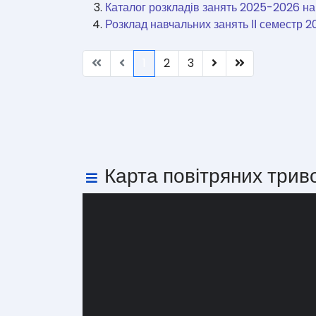
Каталог розкладів занять 2025-2026 на
Розклад навчальних занять ІІ семестр 20
1
2
3
Карта повітряних трив