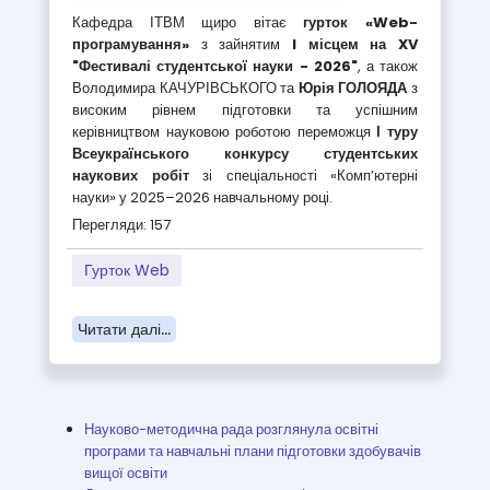
Кафедра ІТВМ щиро вітає
гурток «Web-
програмування»
з зайнятим
I місцем на XV
"Фестивалі студентської науки - 2026"
, а також
Володимира КАЧУРІВСЬКОГО та
Юрія ГОЛОЯДА
з
високим рівнем підготовки та успішним
керівництвом науковою роботою переможця
І туру
Всеукраїнського конкурсу студентських
наукових робіт
зі спеціальності «Комп’ютерні
науки» у 2025–2026 навчальному році.
Перегляди: 157
Гурток Web
Читати далі...
Науково-методична рада розглянула освітні
програми та навчальні плани підготовки здобувачів
вищої освіти