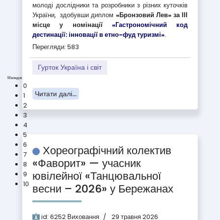
молоді дослідники та розробники з різних куточків
України, здобувши диплом
«Бронзовий Лев» за ІІІ
місце у номінації
«Гастрономічний код
дестинації: інновації в етно-фуд туризмі»
.
Перегляди: 583
Гурток Україна і світ
Менеджмент (D3)
0
Читати далі...
1
2
3
4
5
6
Хореографічний колектив
7
«Фаворит» — учасник
8
ювілейної «Танцювальної
9
10
весни – 2026» у Бережанах
id:
6252
Виховання
29 травня 2026