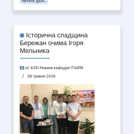
Читати далі...
Історична спадщина
Бережан очима Ігоря
Мельника
id:
6251
Новини кафедри ІТ&ВМ
28 травня 2026