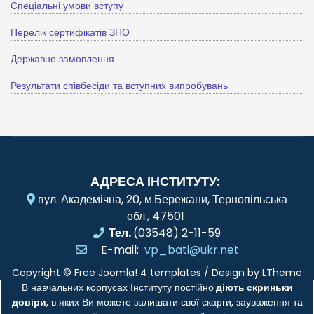
Спеціальні умови вступу
Перелік сертифікатів ЗНО
Державне замовлення
Результати співбесіди та вступних випробувань
АДРЕСА ІНСТИТУТУ:
вул. Академічна, 20, м.Бережани, Тернопільська
обл., 47501
Тел.
(03548) 2-11-59
E-mail:
vp_bati@ukr.net
Copyright ©
Free Joomla! 4 templates
/ Design by
LTheme
В навчальних корпусах Інституту постійно
діють скриньки
довіри
, в яких Ви можете залишати свої скарги, зауваження та