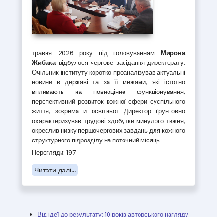
травня 2026 року під головуванням
Мирона
Жибака
відбулося чергове засідання директорату.
Очільник інституту коротко проаналізував актуальні
новини в державі та за її межами, які істотно
впливають на повноцінне функціонування,
перспективний розвиток кожної сфери суспільного
життя, зокрема й освітньої. Директор ґрунтовно
охарактеризував трудові здобутки минулого тижня,
окреслив низку першочергових завдань для кожного
структурного підрозділу на поточний місяць.
Перегляди: 197
Читати далі...
Від ідеї до результату: 10 років авторського нагляду