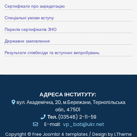
Сертифікати про акредитацію
Спеціальні умови вступу
Перелік сертифікатів ЗНО
Державне замовлення
Результати співбесіди та вступних випробувань
АДРЕСА ІНСТИТУТУ:
вул. Академічна, 20, м.Бережани, Тернопільська
обл., 47501
Тел.
(03548) 2-11-59
E-mail:
vp_bati@ukr.net
Copyright ©
Free Joomla! 4 templates
/ Design by
LTheme