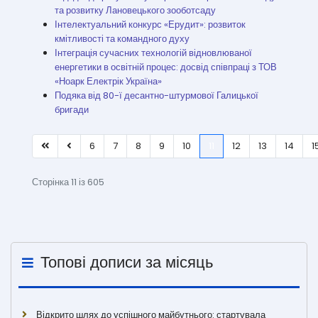
та розвитку Лановецького зооботсаду
Інтелектуальний конкурс «Ерудит»: розвиток
кмітливості та командного духу
Інтеграція сучасних технологій відновлюваної
енергетики в освітній процес: досвід співпраці з ТОВ
«Ноарк Електрік Україна»
Подяка від 80-ї десантно-штурмової Галицької
бригади
6
7
8
9
10
11
12
13
14
1
Сторінка 11 із 605
Топові дописи за місяць
Відкрито шлях до успішного майбутнього: стартувала