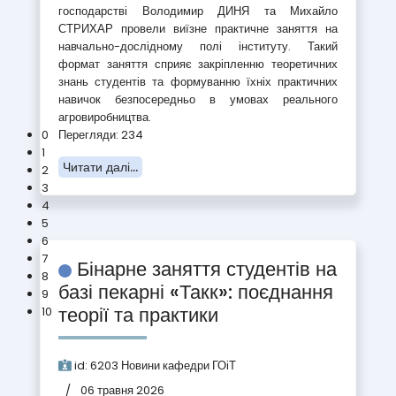
господарстві Володимир ДИНЯ та Михайло
СТРИХАР провели виїзне практичне заняття на
навчально-дослідному полі інституту. Такий
формат заняття сприяє закріпленню теоретичних
знань студентів та формуванню їхніх практичних
навичок безпосередньо в умовах реального
агровиробництва.
Менеджмент (D3)
Перегляди: 234
0
1
Читати далі...
2
3
4
5
6
Бінарне заняття студентів на
7
8
базі пекарні «Такк»: поєднання
9
теорії та практики
10
id:
6203
Новини кафедри ГОіТ
06 травня 2026