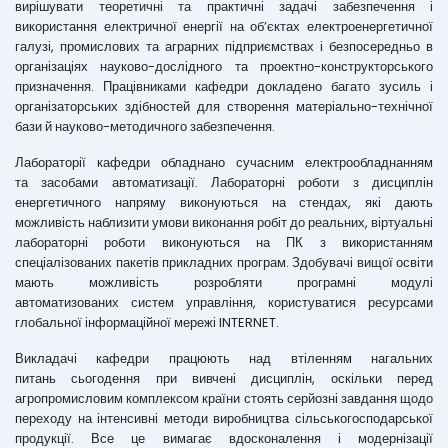
вирішувати теоретичні та практичні задачі забезпечення і
використання електричної енергії на об’єктах електроенергетичної
галузі, промислових та аграрних підприємствах і безпосередньо в
організаціях науково-дослідного та проектно-конструкторського
призначення. Працівниками кафедри докладено багато зусиль і
організаторських здібностей для створення матеріально-технічної
бази й науково-методичного забезпечення.
Лабораторії кафедри обладнано сучасним електрообладнанням
та засобами автоматизації. Лабораторні роботи з дисциплін
енергетичного напряму виконуються на стендах, які дають
можливість наблизити умови виконання робіт до реальних, віртуальні
лабораторні роботи виконуються на ПК з використанням
спеціалізованих пакетів прикладних програм. Здобувачі вищої освіти
мають можливість розробляти програмні модулі
автоматизованих систем управління, користуватися ресурсами
глобальної інформаційної мережі INTERNET.
Викладачі кафедри працюють над втіленням нагальних
питань сьогодення при вивчені дисциплін, оскільки перед
агропромисловим комплексом країни стоять серйозні завдання щодо
переходу на інтенсивні методи виробництва сільськогосподарської
продукції. Все це вимагає вдосконалення і модернізації