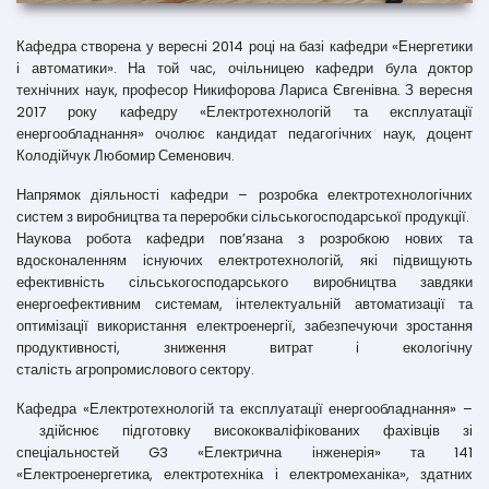
Кафедра створена у вересні 2014 році на базі кафедри «Енергетики
і автоматики». На той час, очільницею кафедри була доктор
технічних наук, професор Никифорова Лариса Євгенівна. З вересня
2017 року кафедру «Електротехнологій та експлуатації
енергообладнання» очолює кандидат педагогічних наук, доцент
Колодійчук Любомир Семенович.
Напрямок діяльності кафедри – розробка електротехнологічних
систем з виробництва та переробки сільськогосподарської продукції.
Наукова робота кафедри пов’язана з розробкою нових та
вдосконаленням існуючих електротехнологій, які підвищують
ефективність сільськогосподарського виробництва завдяки
енергоефективним системам, інтелектуальній автоматизації та
оптимізації використання електроенергії, забезпечуючи зростання
продуктивності, зниження витрат і екологічну
сталість агропромислового сектору.
Кафедра «Електротехнологій та експлуатації енергообладнання» –
здійснює підготовку висококваліфікованих фахівців зі
спеціальностей G3 «Електрична інженерія» та 141
«Електроенергетика, електротехніка і електромеханіка», здатних