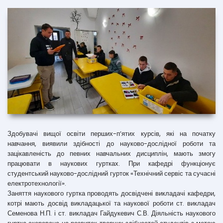
Здобувачі вищої освіти перших-п’ятих курсів, які на початку
навчання, виявили здібності до науково-дослідної роботи та
зацікавленість до певних навчальних дисциплін, мають змогу
працювати в наукових гуртках. При кафедрі функціонує
студентський науково-дослідний гурток «Технічний сервіс та сучасні
електротехнології».
Заняття наукового гуртка проводять досвідчені викладачі кафедри,
котрі мають досвід викладацької та наукової роботи ст. викладач
Семенова Н.П. і ст. викладач Гайдукевич С.В. Діяльність наукового