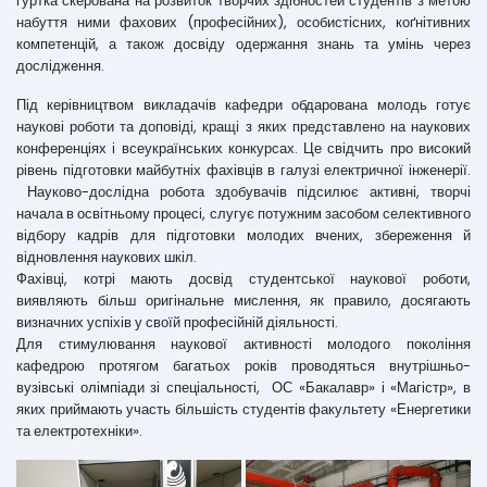
гуртка скерована на розвиток творчих здібностей студентів з метою
набуття ними фахових (професійних), особистісних, коґнітивних
компетенцій, а також досвіду одержання знань та умінь через
дослідження.
Під керівництвом викладачів кафедри обдарована молодь готує
наукові роботи та доповіді, кращі з яких представлено на наукових
конференціях і всеукраїнських конкурсах. Це свідчить про високий
рівень підготовки майбутніх фахівців в галузі електричної інженерії.
Науково-дослідна робота здобувачів підсилює активні, творчі
начала в освітньому процесі, слугує потужним засобом селективного
відбору кадрів для підготовки молодих вчених, збереження й
відновлення наукових шкіл.
Фахівці, котрі мають досвід студентської наукової роботи,
виявляють більш оригінальне мислення, як правило, досягають
визначних успіхів у своїй професійній діяльності.
Для стимулювання наукової активності молодого покоління
кафедрою протягом багатьох років проводяться внутрішньо-
вузівські олімпіади зі спеціальності, ОС «Бакалавр» і «Магістр», в
яких приймають участь більшість студентів факультету «Енергетики
та електротехніки».