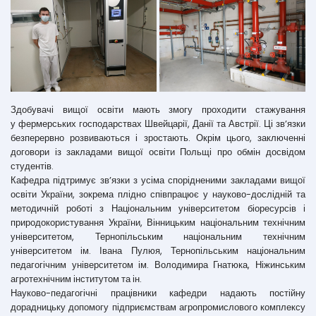
Здобувачі вищої освіти мають змогу проходити стажування
у фермерських господарствах Швейцарії, Данії та Австрії. Ці зв’язки
безперервно розвиваються і зростають. Окрім цього, заключенні
договори із закладами вищої освіти Польщі про обмін досвідом
студентів.
Кафедра підтримує зв’язки з усіма спорідненими закладами вищої
освіти України, зокрема плідно співпрацює у науково-дослідній та
методичній роботі з Національним університетом біоресурсів і
природокористування України, Вінницьким національним технічним
університетом, Тернопільським національним технічним
університетом ім. Івана Пулюя, Тернопільським національним
педагогічним університетом ім. Володимира Гнатюка, Ніжинським
агротехнічним інститутом та ін.
Науково-педагогічні працівники кафедри надають постійну
дорадницьку допомогу підприємствам агропромислового комплексу