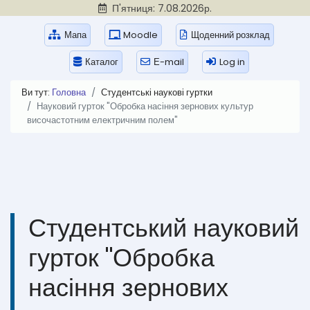
П'ятниця: 7.08.2026р.
Мапа
Moodle
Щоденний розклад
Каталог
Е-mail
Log in
Ви тут:
Головна
Студентські наукові гуртки
Науковий гурток "Обробка насіння зернових культур
височастотним електричним полем"
Студентський науковий
гурток "Обробка
насіння зернових