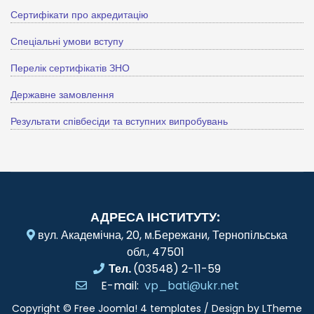
Сертифікати про акредитацію
Спеціальні умови вступу
Перелік сертифікатів ЗНО
Державне замовлення
Результати співбесіди та вступних випробувань
АДРЕСА ІНСТИТУТУ:
вул. Академічна, 20, м.Бережани, Тернопільська
обл., 47501
Тел.
(03548) 2-11-59
E-mail:
vp_bati@ukr.net
Copyright ©
Free Joomla! 4 templates
/ Design by
LTheme