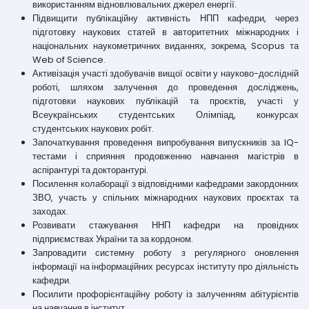
використанням відновлювальних джерел енергії.
Підвищити публікаційну активність НПП кафедри, через
підготовку наукових статей в авторитетних міжнародних і
національних наукометричних виданнях, зокрема, Scopus та
Web of Science.
Активізація участі здобувачів вищої освіти у науково-дослідній
роботі, шляхом залучення до проведення досліджень,
підготовки наукових публікацій та проєктів, участі у
Всеукраїнських студентських Олімпіад, конкурсах
студентських наукових робіт.
Започаткування проведення випробування випускників за IQ-
тестами і сприяння продовженню навчання магістрів в
аспірантурі та докторантурі.
Посилення колаборації з відповідними кафедрами закордонних
ЗВО, участь у спільних міжнародних наукових проєктах та
заходах.
Розвивати стажування ННП кафедри на провідних
підприємствах України та за кордоном.
Запровадити системну роботу з регулярного оновлення
інформації на інформаційних ресурсах інституту про діяльність
кафедри.
Посилити профорієнтаційну роботу із залученням абітурієнтів
на навчання в інститут.