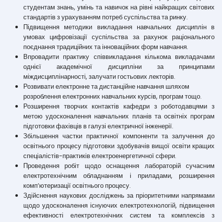
студентам знань, умінь та навичок на рівні найкращих світових
стандартів з урахуванням потреб суспільства та ринку.
Підвищення методики викладання навчальних дисциплін в
умовах цифровізації суспільства за рахунок раціонального
поєднання традиційних та інноваційних форм навчання.
Впровадити практику співвикладання кількома викладачами
однієї академічної дисципліни за принципами
міждисциплінарності, залучати гостьових лекторів.
Розвивати електронне та дистанційне навчання шляхом
розроблення електронних навчальних курсів, програм тощо.
Розширення творчих контактів кафедри з роботодавцями з
метою удосконалення навчальних планів та освітніх програм
підготовки фахівців в галузі електричної інженерії.
Збільшення частки практичної компоненти та залучення до
освітнього процесу підготовки здобувачів вищої освіти кращих
спеціалістів-практиків електроенергетичної сфери.
Проведення робіт щодо оснащення лабораторій сучасним
електротехнічним обладнанням і приладами, розширення
комп’ютеризації освітнього процесу.
Здійснення наукових досліджень за пріоритетними напрямами
щодо удосконалення існуючих електротехнологій, підвищення
ефективності електротехнічних систем та комплексів з