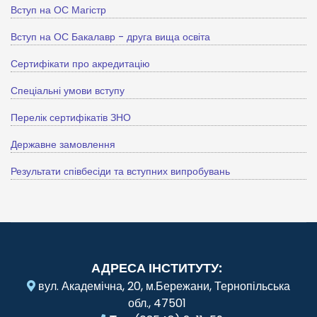
Вступ на ОС Магістр
Вступ на ОС Бакалавр - друга вища освіта
Сертифікати про акредитацію
Спеціальні умови вступу
Перелік сертифікатів ЗНО
Державне замовлення
Результати співбесіди та вступних випробувань
АДРЕСА ІНСТИТУТУ:
вул. Академічна, 20, м.Бережани, Тернопільська
обл., 47501