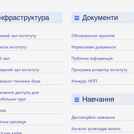
Інфраструктура
Документи
вний зал інституту
Обговорення проєктів
иток інституту
Нормативні документи
й зал
Публічна інформація
ерний зал інституту
Програма розвитку інституту
ально-технічна база
Конкурс НПП
ечення доступу для
Навчання
більних груп
тека
Дистанційне навчання
ічна каплиця
Каталог розкладів занять
тське кафе