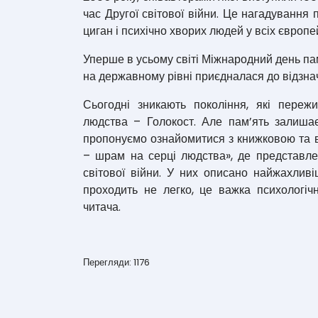
час Другої світової війни. Це нагадування 
циган і психічно хворих людей у всіх європ
Уперше в усьому світі Міжнародний день пам
на державному рівні приєдналася до відзначе
Сьогодні зникають покоління, які переж
людства – Голокост. Але пам’ять залиша
пропонуємо ознайомитися з книжковою та в
– шрам на серці людства», де представле
світової війни. У них описано найжахливіш
проходить не легко, це важка психологі
читача.
Перегляди: 1176