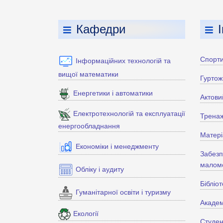
Кафедри
Спорти
Інформаційних технологій та
вищої математики
Гуртож
Енергетики і автоматики
Актови
Електротехнологій та експлуатації
Тренаж
енергообладнання
Матері
Економіки і менеджменту
Забезп
маломо
Обліку і аудиту
Бібліо
Гуманітарної освіти і туризму
Академ
Екології
Студен