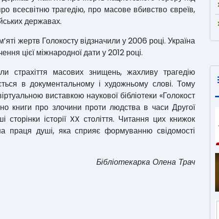
про всесвітню трагедію, про масове вбивство євреїв,
ейських державах.
’яті жертв Голокосту відзначили у 2006 році. Україна
ння цієї міжнародної дати у 2012 році.
или страхіття масових знищень, жахливу трагедію
ється в документальному і художньому слові. Тому
іртуальною виставкою наукової бібліотеки «Голокост
но книги про злочини проти людства в часи Другої
і сторінки історії XX століття. Читання цих книжок
чна праця душі, яка сприяє формуванню свідомості
Бібліотекарка Олена Трач