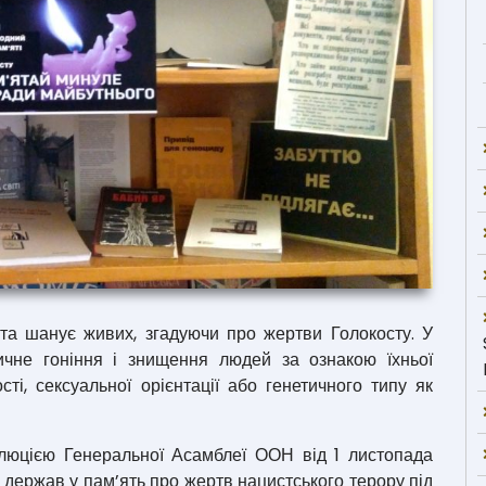
 та шанує живих, згадуючи про жертви Голокосту. У
ичне гоніння і знищення людей за ознакою їхньої
сті, сексуальної орієнтації або генетичного типу як
юцією Генеральної Асамблеї ООН від 1 листопада
 держав у пам’ять про жертв нацистського терору під