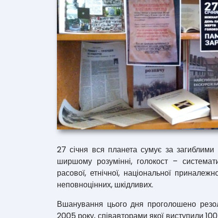
27 січня вся планета сумує за загиблими
ширшому розумінні, голокост – системат
расової, етнічної, національної приналежно
неповноцінних, шкідливих.
Вшанування цього дня проголошено резол
2005 року, співавторами якої виступили 100