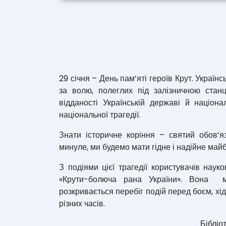
29 січня – День пам’яті героїв Крут. Украї
за волю, полеглих під залізничною стан
відданості Українській державі й націона
національної трагедії.
Знати історичне коріння – святий обов’я
минуле, ми будемо мати гідне і надійне майб
З подіями цієї трагедії користувачів наук
«Крути-болюча рана України». Вона мі
розкривається перебіг подій перед боєм, хід
різних часів.
Бібліотекарка Гал