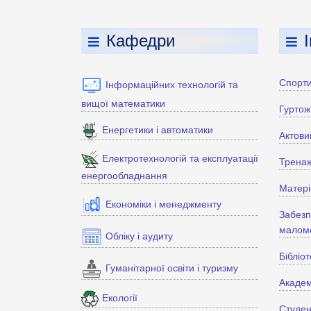
Кафедри
Спорти
Інформаційних технологій та
вищої математики
Гуртож
Енергетики і автоматики
Актови
Електротехнологій та експлуатації
Тренаж
енергообладнання
Матері
Економіки і менеджменту
Забезп
маломо
Обліку і аудиту
Бібліо
Гуманітарної освіти і туризму
Академ
Екології
Студен