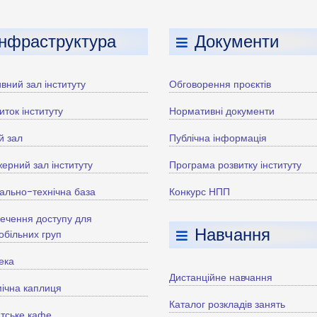
Інфраструктура
Документи
вний зал інституту
Обговорення проєктів
иток інституту
Нормативні документи
й зал
Публічна інформація
ерний зал інституту
Програма розвитку інституту
ально-технічна база
Конкурс НПП
ечення доступу для
Навчання
більних груп
тека
Дистанційне навчання
ічна каплиця
Каталог розкладів занять
тське кафе