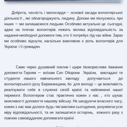
Доброта, чесність і милосердя - основні засади волонтерської
діяльності , які облагороджують людину. Допоки ми піклуємось про
інших — ми залишаємося людьми. Особливо актуально це сьогодні,
адже на плечах волонтерів лежить велика відповідальність за
надання необхідної допомоги тим, хто її потребує під час війни. Зараз
ми особливо відчули, наскільки важливою є роль волонтерів для
України і її громадян.
Саме через душевний поклик і щире безкорисливе бажання
допомогти Героям — воїнам Сил Оборони України, викладачі те
студенти нашого навчального закладу долучаються до
волонтерського руху Бережанщини, бо для молоді – це можливість
реалізувати себе в служінні своїй країні та наближенні нашої
перемоги. Волонтером стає практично кожен з нас , хто шукає
можливості допомогти нашому війську. Не шкодуючи власного часу,
кожен з нас має долати будь-які виклики сьогодення, розуміючи усю
міру відповідальності, та не залишатися осторонь, кожного разу з
повною самовіддачею допомагати країні.