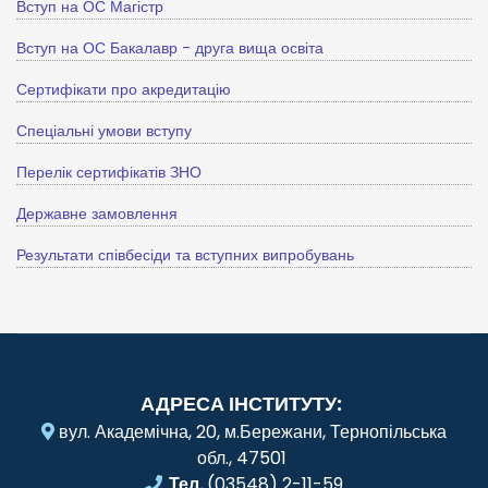
Вступ на ОС Магістр
Вступ на ОС Бакалавр - друга вища освіта
Сертифікати про акредитацію
Спеціальні умови вступу
Перелік сертифікатів ЗНО
Державне замовлення
Результати співбесіди та вступних випробувань
АДРЕСА ІНСТИТУТУ:
вул. Академічна, 20, м.Бережани, Тернопільська
обл., 47501
Тел.
(03548) 2-11-59