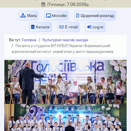
П'ятниця: 7.08.2026р.
Мапа
Moodle
Щоденний розклад
Каталог
Е-mail
Log in
Ви тут:
Головна
Культурно-масові заходи
Посвята у студенти ВП НУБіП України «Бережанський
агротехнічний інститут: новий етап у житті першокурсників