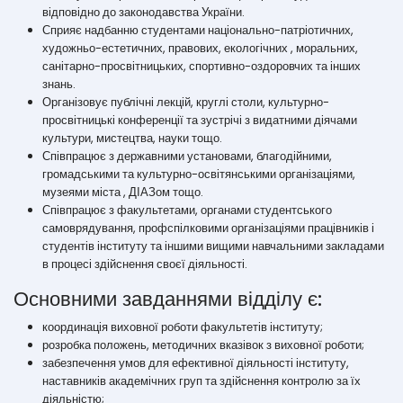
відповідно до законодавства України.
Сприяє надбанню студентами національно-патріотичних,
художньо-естетичних, правових, екологічних , моральних,
санітарно-просвітницьких, спортивно-оздоровчих та інших
знань.
Організовує публічні лекцій, круглі столи, культурно-
просвітницькі конференції та зустрічі з видатними діячами
культури, мистецтва, науки тощо.
Співпрацює з державними установами, благодійними,
громадськими та культурно-освітянськими організаціями,
музеями міста , ДІАЗом тощо.
Співпрацює з факультетами, органами студентського
самоврядування, профспілковими організаціями працівників і
студентів інституту та іншими вищими навчальними закладами
в процесі здійснення своєї діяльності.
Основними завданнями відділу є:
координація виховної роботи факультетів інституту;
розробка положень, методичних вказівок з виховної роботи;
забезпечення умов для ефективної діяльності інституту,
наставників академічних груп та здійснення контролю за їх
діяльністю;