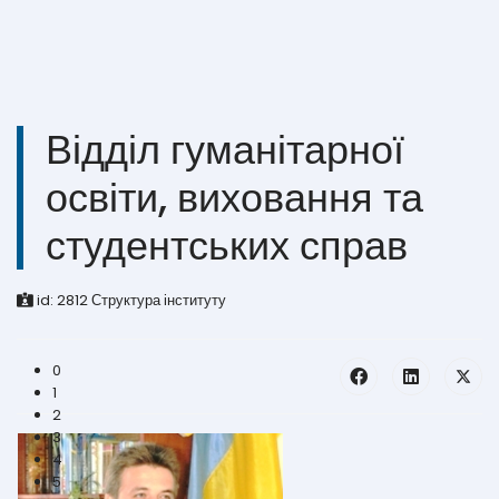
Відділ гуманітарної
освіти, виховання та
студентських справ
id:
2812
Структура інституту
Студентський аматорський хор
0
1
2
3
4
5