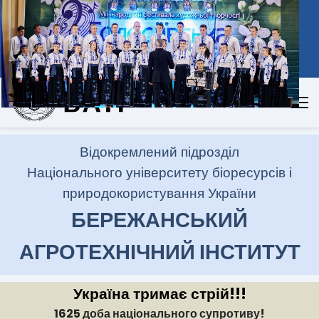
(03548) 2-11-59
vp_bati@ukr.net
Пн - Пт 8:00 - 17:00
Пошук
Пошук
.
Відокремлений підрозділ
Національного університету біоресурсів і
природокористування України
БЕРЕЖАНСЬКИЙ
АГРОТЕХНІЧНИЙ ІНСТИТУТ
Україна тримає стрій!!!
1625 доба національного супротиву!