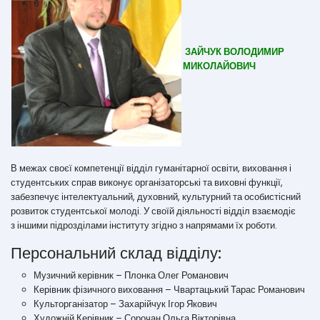
6
ЗАЙЧУК ВОЛОДИМИР
МИКОЛАЙОВИЧ
В межах своєї компетенції відділ гуманітарної освіти, виховання і
студентських справ виконує організаторські та виховні функції,
забезпечує інтелектуальний, духовний, культурний та особистісний
розвиток студентської молоді. У своїй діяльності відділ взаємодіє
з іншими підрозділами інституту згідно з напрямами їх роботи.
Персональний склад відділу:
Музичний керівник – Плонка Олег Романович
Керівник фізичного виховання – Чвартацький Тарас Романович
Культорганізатор – Захарійчук Ігор Якович
Художній Керівник – Сорочан Ольга Вікторівна