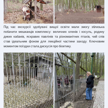
Під час екскурсії здобувачі вищої освіти мали змогу зблизька
побачити мешканців комплексу: величних оленів і косуль, родину
диких кабанів, яскравих павлінів та різноманітних птахів, чий спів
став ідеальним фоном для лекційної частини заходу. Ключовим
моментом поїздки стала дискусія про біоетику.