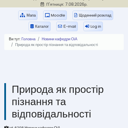
П'ятниця: 7.08.2026р.
Мапа
Moodle
Щоденний розклад
Каталог
Е-mail
Log in
Ви тут:
Головна
Новини кафедри ОіА
Природа як простір пізнання та відповідальності
Природа як простір
пізнання та
відповідальності
id:
6208
Новини кафедри ОіА