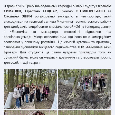
8 травня 2026 року викладачками кафедри обліку і аудиту
Оксаною
СИМАНЮК
,
Орестою БОДНАР
,
Іриною СТЕМКОВСЬКОЮ
та
Оксаною ЗІНИЧ
організовано екскурсію в міні-зоопарк, який
знаходиться на території селища Микулинці Тернопільського району
для здобувачів вищої освіти спеціальностей «Облік і оподаткування»
і «Економіка та міжнародні економічні відносини (за
спеціалізаціями)». Місце особливе тим, що воно не є комерційним
зоопарком у звичному розумінні. Це «живий куточок» та притулок,
створений зусиллями місцевого підприємства ТОВ «Микулинецький
Бровар». Для студентів це стало чудовим прикладом того, як
сучасний бізнес може опікуватися довкіллям та створювати простір
для реабілітації тварин.