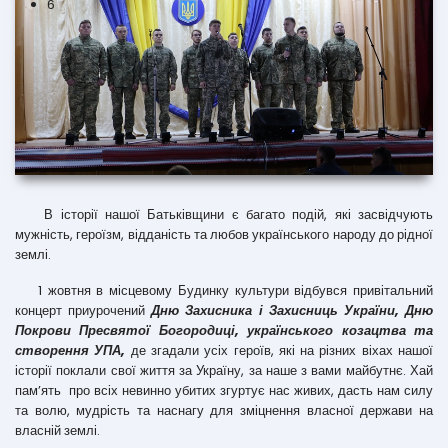
6
В історії нашої Батьківщини є багато подій, які засвідчують
мужність, героїзм, відданість та любов українського народу до рідної
землі.
1 жовтня в місцевому Будинку культури відбувся привітальний
концерт приурочений
Дню Захисника і Захисниць України, Дню
Покрови Пресвятої Богородиці, українського козацтва та
створення УПА,
де згадали усіх героїв, які на різних віхах нашої
історії поклали свої життя за Україну, за наше з вами майбутнє. Хай
пам’ять про всіх невинно убитих згуртує нас живих, дасть нам силу
та волю, мудрість та наснагу для зміцнення власної держави на
власній землі.