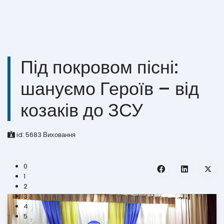
Під покровом пісні:
шануємо Героїв – від
козаків до ЗСУ
id:
5683
Виховання
0
1
2
3
4
5