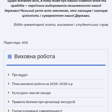
Щиро вітаємо всіх, в кому живе дух наших славних дідів та
прадідів – героїчних виборювачів незалежності нашої
держави! Низький уклін всім землякам, хто захищав і захищає
цілісність і суверенітет нашої Держави.
Відділ гуманітарної освіти, виховання і студентських справ
Перегляди: 409
Виховна робота
Про відділ
План виховної роботи на 2025-2026 н.р.
Культурно-масові заходи
Правила безпеки при організації екскурсій
Гуртки художньої самодіяльності