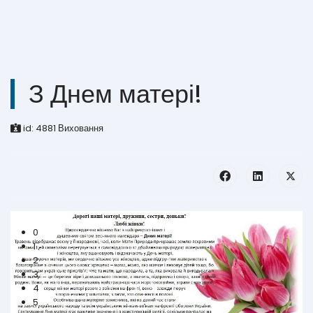
З Днем матері!
id:
4881
Виховання
0
1
2
3
4
5