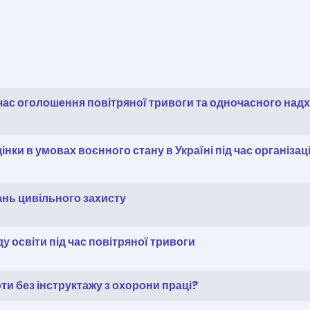
 час оголошення повітряної тривоги та одночасного на
ки в умовах воєнного стану в Україні під час організаці
ань цивільного захисту
у освіти під час повітряної тривоги
и без інструктажу з охорони праці?