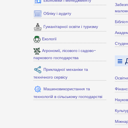
Економіки і менеджменту
Забезп
маломо
Обліку і аудиту
Бібліо
Гуманітарної освіти і туризму
Академ
Екології
Студен
Агрономії, лісового і садово-
паркового господарства
Прикладної механіки та
технічного сервісу
Освітн
Машиновикористання та
Фінанс
технологій в сільському господарстві
Науко
Культу
Міжнар