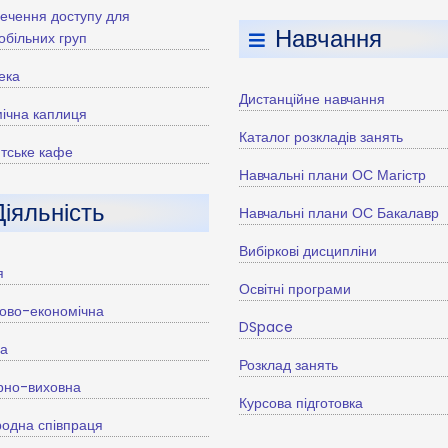
ечення доступу для
Навчання
більних груп
тека
Дистанційне навчання
ічна каплиця
Каталог розкладів занять
тське кафе
Навчальні плани ОС Магістр
Діяльність
Навчальні плани ОС Бакалавр
Вибіркові дисципліни
я
Освітні програми
ово-економічна
DSpace
ва
Розклад занять
рно-виховна
Курсова підготовка
одна співпраця