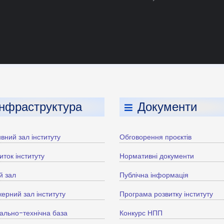
Інфраструктура
Документи
вний зал інституту
Обговорення проєктів
иток інституту
Нормативні документи
й зал
Публічна інформація
ерний зал інституту
Програма розвитку інституту
ально-технічна база
Конкурс НПП