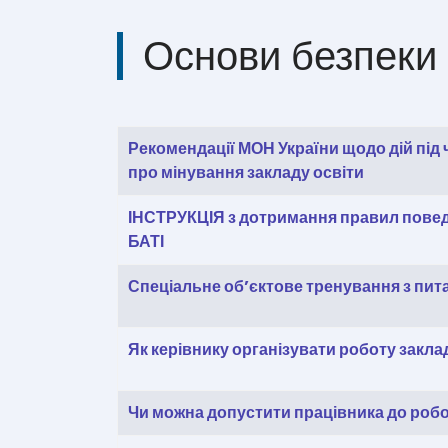
Основи безпеки
Таблиця статей
Заголовок
Дата створення
Рекомендації МОН України щодо дій під
про мінування закладу освіти
ІНСТРУКЦІЯ з дотримання правил поведін
БАТІ
Спеціальне об’єктове тренування з пит
Як керівнику організувати роботу заклад
Чи можна допустити працівника до робот