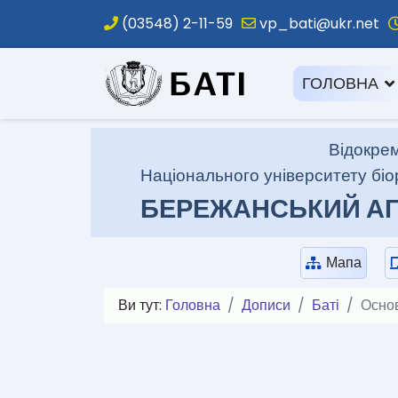
(03548) 2-11-59
vp_bati@ukr.net
.
ГОЛОВНА
Відокрем
Національного університету біо
БЕРЕЖАНСЬКИЙ АГ
Мапа
Ви тут:
Головна
Дописи
Баті
Осно