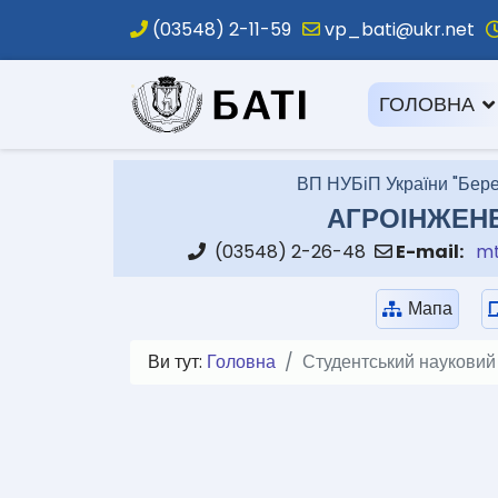
(03548) 2-11-59
vp_bati@ukr.net
.
ГОЛОВНА
ВП НУБіП України "Бере
АГРОІНЖЕН
(03548) 2-26-48
E-mail:
mt
Мапа
Ви тут:
Головна
Студентський науковий 