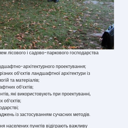
лем лісового і садово-паркового господарства
ндшафтно-архітектурного проектування;
ізних об’єктів ландшафтної архітектури із
гій та матеріалів;
фтних об’єктів;
тів, які використовують при проектуванні,
 об’єктів;
одарстві;
аджень із застосуванням сучасних методів.
я населених пунктів відіграють важливу