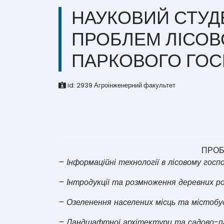
НАУКОВИЙ СТУД
ПРОБЛЕМ ЛІСОВ
ПАРКОВОГО ГО
id:
2939
Агроінженерний факультет
ПРОБ
– Інформаційні технології в лісовому госп
– Інтродукції та розмноження деревних ро
– Озеленення населених місць та містобу
– Ландшафтної архітектури та садово-парк