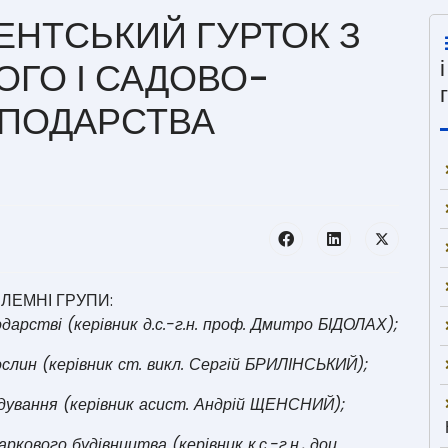
ЕНТСЬКИЙ ГУРТОК З
ОГО І САДОВО-
СПОДАРСТВА
ЛЕМНІ ГРУПИ:
одарстві (керівник д.с.-г.н. проф. Дмитро БІДОЛАХ);
слин (керівник ст. викл. Сергій БРИЛІНСЬКИЙ);
дування (керівник асист. Андрій ЩЕНСНИЙ);
ового будівництва (керівник к.с.-г.н., доц.