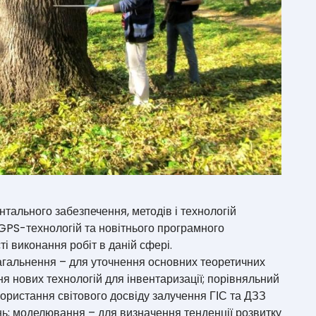
тального забезпечення, методів і технологій
 GPS-технологій та новітнього програмного
 виконання робіт в даній сфері.
агальнення – для уточнення основних теоретичних
я нових технологій для інвентаризації; порівняльний
ристання світового досвіду залучення ГІС та ДЗЗ
нь; моделювання – для визначення тенденції розвитку