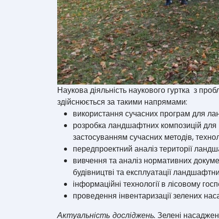
Наукова діяльність наукового гуртка з проб
здійснюється за такими напрямами:
використання сучасних програм для ла
розробка ландшафтних композицій для р
застосуванням сучасних методів, техноло
передпроектний аналіз території ландша
вивчення та аналіз нормативних докумен
будівництві та експлуатації ландшафтних
інформаційні технології в лісовому госп
проведення інвентаризації зелених нас
Актуальність досліджень.
Зелені насадженн