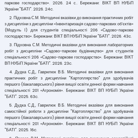
паркове господарство». 2026. 24 с.. Бережани: ВІКТ ВП НУБіП
України "БАТІ". 2026. 24c.
2. Підховна С.М. Методичні вказівки до виконання практичних робіт
з дисципліни з дисципліни «Інвентаризація садово-паркових об’єктів»
(Модуль І) для студентів спеціальності 206 «Садово-паркове
господарство». Бережани: ВІКТ ВП НУБіП України "БАТІ". 2026. 43c.
3. Підховна С.М. Методичні вказівки для виконання лабораторних
робіт з дисципліни «Садово-паркове будівництво» для студентів
спеціальності 206 «Садово-паркове господарство». Бережани: ВІКТ
ВП НУБіП України "БАТІ". 2026. 23c.
4. Дудка С.Д., Гаврилюк В.Б. Методичні вказівки для виконання
практичних робіт з дисципліни "Картоплярство" для здобувачів
першого (бакалаврського) рівня вищої освіти денної форми навчання
спеціальності 201 «Агрономія». Бережани: ВІКТ ВП НУБіП України
"БАТІ". 2025. 63c.
5. Дудка С.Д., Гаврилюк В.Б. Методичні вказівки для виконання
самостійної роботи з дисципліни "Картоплярство" для здобувачів
першого (бакалаврського) рівня вищої освіти денної форми навчання
спеціальності 201 «Агрономія». Бережани: ВІКТ ВП НУБіП України
"БАТІ". 2025. 16c.