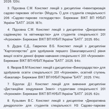
2026. 120c.
3. Підховна С.М. Конспект лекцій з дисципліни «Інвентаризація
садово-паркових об’єктів» (Модуль І) для студентів спеціальності
206 «Садово-паркове господарство». Бережани: ВІКТ ВП НУБіП
України "БАТІ". 2026. 187c.
4. Підховна С.М. Конспект лекцій з дисципліни «Декоративне
садівництво та квітникарство» для студентів спеціальності 201
«Агрономія». Бережани: ВІКТ ВП НУБіП України "БАТІ". 2025. 65c.
5. Дудка С.Д., Гаврилюк В.Б. Конспект лекцій з дисципліни
"Картоплярство" для здобувачів першого (бакалаврського) рівня
вищої освіти денної форми навчання спеціальності 201 «Агрономія».
Бережани: ВІКТ ВП НУБіП України "БАТІ". 2025. 94c.
6. Яворов В.М Конспект лекцій з дисципліни «Виноградарство» для
здобувачів освіти спеціальності 201 «Агрономія», освітній ступень
«Бакалавр». Бережани: ВІКТ ВП НУБіП України "БАТІ". 2025. 174c.
7. Бідолах Д.І. Конспект лекцій для вивчення дисципліни
«Дистанційне зондування Землі» студентами спеціальності 201
«Агрономія». Бережани: ВІКТ ВП НУБіП України "БАТІ". 2025. 62c.
8. Кузьович В.С. Конспект лекцій з дисципліни «Декоративна
дендрологія» для студентів спеціальності Н3 Садово-паркове