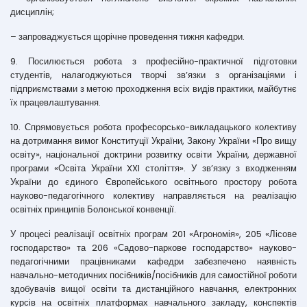
дисциплін;
– запроваджується щорічне проведення тижня кафедри.
9. Посилюється робота з професійно-практичної підготовки
студентів, налагоджуються творчі зв’язки з організаціями і
підприємствами з метою проходження всіх видів практики, майбутнє
їх працевлаштування.
10. Спрямовується робота професорсько-викладацького колективу
на дотримання вимог Конституції України, Закону України «Про вищу
освіту», національної доктрини розвитку освіти України, державної
програми «Освіта України XXI століття». У зв’язку з входженням
України до єдиного Європейського освітнього простору робота
науково-педагогічного колективу направляється на реалізацію
освітніх принципів Болонської конвенції.
У процесі реалізації освітніх програм 201 «Агрономія», 205 «Лісове
господарство» та 206 «Садово-паркове господарство» науково-
педагогічними працівниками кафедри забезпечено наявність
навчально-методичних посібників/посібників для самостійної роботи
здобувачів вищої освіти та дистанційного навчання, електронних
курсів на освітніх платформах навчального закладу, конспектів