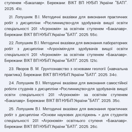
ступенем «Бакалавр». Бережани: ВІКТ ВП НУБіП України "БАТІ".
2025. 41c.
21. Лопушняк В.І. Методичні вказівки для виконання практичних
робіт з дисципліни «Рослинництво»для здобувачів вищої освіти
спеціальності 201 «Агрономія» за освітнім ступенем «Бакалавр».
Бережани: ВІКТ ВП НУБіП України "БАТІ". 2025. 55c.
22. Лопушняк В.І. Методичні вказівки для виконання лабораторних
робіт з дисципліни «Агрохімія»для здобувачів вищої освіти
спеціальності 201 «Агрономія» за освітнім ступенем «Бакалавр».
Бережани: ВІКТ ВП НУБіП України "БАТІ". 2025. 121c.
23. Яворов В. М. Грунтознавство з основами геології (навчальна
практика). Бережани: ВІКТ ВП НУБіП України "БАТІ". 2025. 34c.
24. Лопушняк В.І. Методичні вказівки для виконання самостійної
роботи студенів з дисципліни «Рослинництво»для здобувачів вищої
освіти спеціальності 201 «Агрономія» за освітнім ступенем
«Бакалавр». Бережани: ВІКТ ВП НУБіП України "БАТІ". 2025. 35c.
25. Лопушняк В.І. Методичні вказівки для виконання практичних
робіт з дисципліни «Основи наукових досліджень » для студентів
спеціальності 201 «Агрономія» освітнього ступеня «Бакалавр».
Бережани: ВІКТ ВП НУБіП України "БАТІ". 2025. 26c.