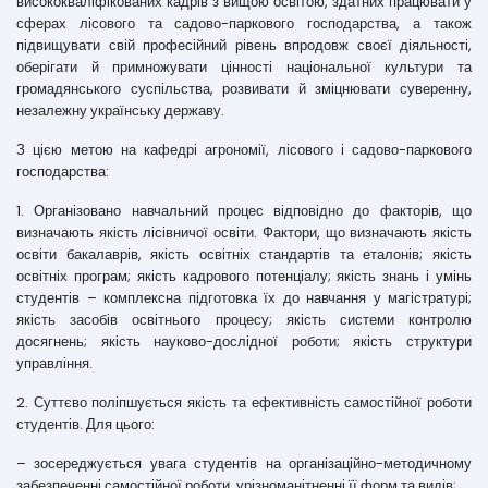
висококваліфікованих кадрів з вищою освітою, здатних працювати у
сферах лісового та садово-паркового господарства, а також
підвищувати свій професійний рівень впродовж своєї діяльності,
оберігати й примножувати цінності національної культури та
громадянського суспільства, розвивати й зміцнювати суверенну,
незалежну українську державу.
З цією метою на кафедрі агрономії, лісового і садово-паркового
господарства:
1. Організовано навчальний процес відповідно до факторів, що
визначають якість лісівничої освіти. Фактори, що визначають якість
освіти бакалаврів, якість освітніх стандартів та еталонів; якість
освітніх програм; якість кадрового потенціалу; якість знань і умінь
студентів – комплексна підготовка їх до навчання у магістратурі;
якість засобів освітнього процесу; якість системи контролю
досягнень; якість науково-дослідної роботи; якість структури
управління.
2. Суттєво поліпшується якість та ефективність самостійної роботи
студентів. Для цього:
– зосереджується увага студентів на організаційно-методичному
забезпеченні самостійної роботи, урізноманітненні її форм та видів;