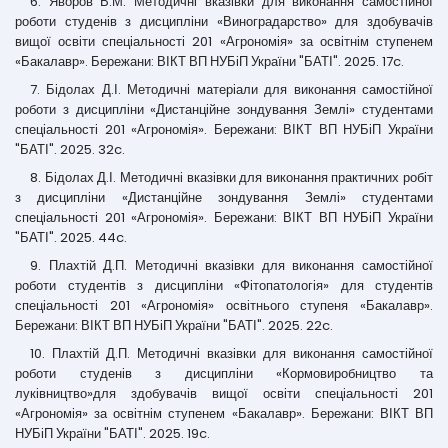
6. Яворов В.М. Методичні вказівки для виконання самостійної
роботи студенів з дисципліни «Виноградарство» для здобувачів
вищої освіти спеціальності 201 «Агрономія» за освітнім ступенем
«Бакалавр». Бережани: ВІКТ ВП НУБіП України "БАТІ". 2025. 17c.
7. Бідолах Д.І. Методичні матеріали для виконання самостійної
роботи з дисципліни «Дистанційне зондування Землі» студентами
спеціальності 201 «Агрономія». Бережани: ВІКТ ВП НУБіП України
"БАТІ". 2025. 32c.
8. Бідолах Д.І. Методичні вказівки для виконання практичних робіт
з дисципліни «Дистанційне зондування Землі» студентами
спеціальності 201 «Агрономія». Бережани: ВІКТ ВП НУБіП України
"БАТІ". 2025. 44c.
9. Плахтій Д.П. Методичні вказівки для виконання самостійної
роботи студентів з дисципліни «Фітопатологія» для студентів
спеціальності 201 «Агрономія» освітнього ступеня «Бакалавр».
Бережани: ВІКТ ВП НУБіП України "БАТІ". 2025. 22c.
10. Плахтій Д.П. Методичні вказівки для виконання самостійної
роботи студенів з дисципліни «Кормовиробництво та
луківництво»для здобувачів вищої освіти спеціальності 201
«Агрономія» за освітнім ступенем «Бакалавр». Бережани: ВІКТ ВП
НУБіП України "БАТІ". 2025. 19c.