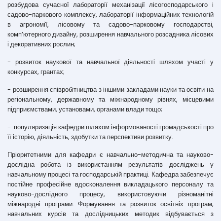
розбудова сучасної лабораторії механізації лісогосподарського і
садово-паркового комплексу, лабораторії інформаційних технологій
в агрономії, лісовому та садово-парковому господарстві,
комп’ютерного дизайну, розширення навчального розсадника лісових
і декоративних рослин;
- розвиток наукової та навчальної діяльності шляхом участі у
конкурсах, грантах;
- розширення співробітництва з іншими закладами науки та освіти на
регіональному, державному та міжнародному рівнях, місцевими
підприємствами, установами, органами влади тощо;
- популяризація кафедри шляхом інформованості громадськості про
її історію, діяльність, здобутки та перспективи розвитку.
Пріоритетними для кафедри є навчально-методична та науково-
дослідна робота із використанням результатів досліджень у
навчальному процесі та господарській практиці. Кафедра забезпечує
постійне професійне вдосконалення викладацького персоналу та
науково-дослідного процесу, використовуючи різноманітні
міжнародні програми. Формування та розвиток освітніх програм,
навчальних курсів та дослідницьких методик відбувається з