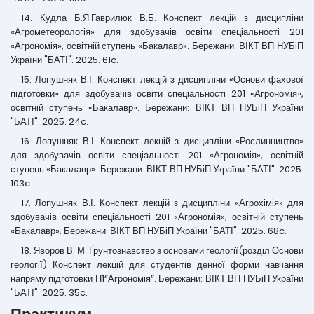
14. Кудла Б.Я.Гаврилюк В.Б. Конспект лекцій з дисципліни
«Агрометеорологія» для здобувачів освіти спеціальності 201
«Агрономія», освітній ступень «Бакалавр». Бережани: ВІКТ ВП НУБіП
України "БАТІ". 2025. 61c.
15. Лопушняк В.І. Конспект лекцій з дисципліни «Основи фахової
підготовки» для здобувачів освіти спеціальності 201 «Агрономія»,
освітній ступень «Бакалавр». Бережани: ВІКТ ВП НУБіП України
"БАТІ". 2025. 24c.
16. Лопушняк В.І. Конспект лекцій з дисципліни «Рослинництво»
для здобувачів освіти спеціальності 201 «Агрономія», освітній
ступень «Бакалавр». Бережани: ВІКТ ВП НУБіП України "БАТІ". 2025.
103c.
17. Лопушняк В.І. Конспект лекцій з дисципліни «Агрохімія» для
здобувачів освіти спеціальності 201 «Агрономія», освітній ступень
«Бакалавр». Бережани: ВІКТ ВП НУБіП України "БАТІ". 2025. 68c.
18. Яворов В. М. Ґрунтознавство з основами геології(розділ Основи
геології) Конспект лекцій для студентів денної форми навчання
напряму підготовки Н1“Агрономія”. Бережани: ВІКТ ВП НУБіП України
"БАТІ". 2025. 35c.