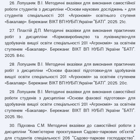
26. Лопушняк В.І. Методичні вказівки для виконання самостійної
роботи студентів з дисципліни «Основи наукових досліджень » для
студентів спеціальності 201 «Агрономія» освітнього ступеня
«Бакалавр». Бережани: ВІКТ ВП НУБіП України "БАТІ". 2025. 21c.
27. Плахтій Д.П. Методичні вказівки для виконання практичних
робіт з дисципліни «Кормовиробництво та луківництво»для
здобувачів вищої освіти спеціальності 201 «Агрономія» за освітнім
ступенем «Бакалавр». Бережани: ВІКТ ВП НУБіП України "БАТІ".
2025. 84c.
28. Лопушняк В.І. Методичні вказівки для виконання практичних
робіт з дисципліни «Основи фахової підготовки»для здобувачів
вищої освіти спеціальності 201 «Агрономія» за освітнім ступенем
«Бакалавр». Бережани: ВІКТ ВП НУБіП України "БАТІ". 2025. 20c.
29. Лопушняк В.І. Методичні вказівки для виконання самостійної
роботи студенів з дисципліни «Основи фахової підготовки» для
здобувачів вищої освіти спеціальності 201 «Агрономія» за освітнім
ступенем «Бакалавр». Бережани: ВІКТ ВП НУБіП України "БАТІ".
2025. 19c.
30. Підховна С.М. Методичні вказівки до самостійної роботи з
дисципліни "Комп'ютерне проєктування Садово-паркових об'єктів"
для студентів спеціальності 206 "Садово-паркове господарство".