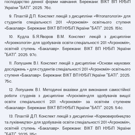
господарство денної форми навчання. Бережани: ВІКТ ВП НУБіП
України "БАТІ". 2025. 76c.
9. Плахтій Д.П. Конспект лекцій з дисципліни «Фітопатологія» для
студентів спеціальності 201 «Агрономія» освітнього ступеня
«Бакалавр». Бережани: ВІКТ ВП НУБіП України "БАТІ". 2025. 151c.
10. Кудла Б.Я.Яворов В.М. Конспект лекцій з дисципліни
«Агроекологія» для здобувачів освіти спеціальності 201 «Агрономія»,
освітній ступень «Бакалавр». Бережани: ВІКТ ВП НУБіП України
"БАТІ". 2025. 97c.
11. Лопушняк В.І. Конспект лекцій з дисципліни «Основи наукових
досліджень » для студентів спеціальності 201 «Агрономія» освітнього
ступеня «Бакалавр». Бережани: ВІКТ ВП НУБіП України "БАТІ". 2025.
75c.
12. Лопушняк В.І. Методичні вказівки для виконання самостійної
роботи студенів з дисципліни «Агрохімія»для здобувачів вищої
освіти спеціальності 201 «Агрономія» за освітнім ступенем
«Бакалавр». Бережани: ВІКТ ВП НУБіП України "БАТІ". 2025. 54c.
13. Плахтій Д.П. Конспект лекцій з дисципліни «Кормовиробництво
та луківництво» для здобувачів освіти спеціальності 201 «Агрономія»,
освітній ступень «Бакалавр». Бережани: ВІКТ ВП НУБіП України
"БАТІ". 2025. 115c.