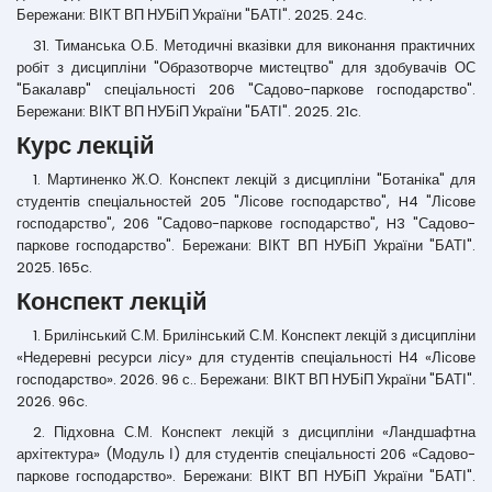
Бережани: ВІКТ ВП НУБіП України "БАТІ". 2025. 24c.
31. Тиманська О.Б. Методичні вказівки для виконання практичних
робіт з дисципліни "Образотворче мистецтво" для здобувачів ОС
"Бакалавр" спеціальності 206 "Садово-паркове господарство".
Бережани: ВІКТ ВП НУБіП України "БАТІ". 2025. 21c.
Курс лекцій
1. Мартиненко Ж.О. Конспект лекцій з дисципліни "Ботаніка" для
студентів спеціальностей 205 "Лісове господарство", H4 "Лісове
господарство", 206 "Садово-паркове господарство", H3 "Садово-
паркове господарство". Бережани: ВІКТ ВП НУБіП України "БАТІ".
2025. 165c.
Конспект лекцій
1. Брилінський С.М. Брилінський С.М. Конспект лекцій з дисципліни
«Недеревні ресурси лісу» для студентів спеціальності Н4 «Лісове
господарство». 2026. 96 с.. Бережани: ВІКТ ВП НУБіП України "БАТІ".
2026. 96c.
2. Підховна С.М. Конспект лекцій з дисципліни «Ландшафтна
архітектура» (Модуль І) для студентів спеціальності 206 «Садово-
паркове господарство». Бережани: ВІКТ ВП НУБіП України "БАТІ".