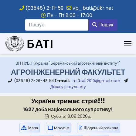
(03548) 2-11-59
vp_bati@ukr.net
Пн - Пт 8:00 - 17:00
Пошук
Пошук
.
ВП НУБіП України "Бережанський агротехнічний інститут"
АГРОІНЖЕНЕРНИЙ ФАКУЛЬТЕТ
(03548) 2-26-48
E-mail:
mtfbati2010@gmail.com
Декану факультету
Україна тримає стрій!!!
1627 доба національного супротиву!
Субота: 8.08.2026р.
Мапа
Moodle
Щоденний розклад