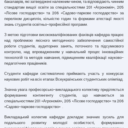
бакалаврів, які затверджені належним чином, та відповідають чинним
стандартам вищої освіти за спеціальностями 201 «Агрономія», 205
«Лісове господарство» та 206 «Садово-паркове господарство» за
переліком дисциплін, кількістю годин та формами атестації якості
знань студентів освітньо-професійної програми.
З метою підготовки висококваліфікованих фахівців кафедра працює
над проблемою якісного методичного забезпечення самостійної
роботи студентів, аудиторних занять, поточного та підсумкового
контролю, над впровадженням у навчальний процес інноваційних
технологій та методів навчання, підвищенням кваліфікації науково-
педагогічних працівників.
Студенти кафедри систематично приймають участь у конкурсах
наукових робіт на всіх етапах Всеукраїнських студентських олімпіад.
Значна увага професорсько-викладацького колективу приділяється
формуванню контингенту студентів, що навчаються за
спеціальностями 201 «Агрономія», 205 «Лісове господарство» та 206
«Садово-паркове господарство» .
Викладацький колектив кафедри докладає значних зусиль для
подальшого розвитку молодої особистості, формуванню