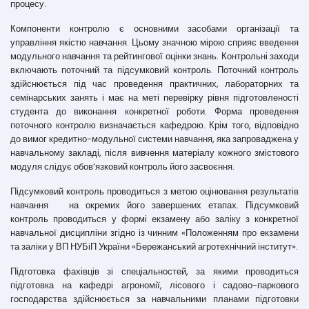
процесу.
Компоненти контролю є основними засобами організації та
управління якістю навчання. Цьому значною мірою сприяє введення
модульного навчання та рейтингової оцінки знань. Контрольні заходи
включають поточний та підсумковий контроль. Поточний контроль
здійснюється під час проведення практичних, лабораторних та
семінарських занять і має на меті перевірку рівня підготовленості
студента до виконання конкретної роботи. Форма проведення
поточного контролю визначається кафедрою. Крім того, відповідно
до вимог кредитно-модульної системи навчання, яка запроваджена у
навчальному закладі, після вивчення матеріалу кожного змістового
модуля слідує обов’язковий контроль його засвоєння.
Підсумковий контроль проводиться з метою оцінювання результатів
навчання на окремих його завершених етапах. Підсумковий
контроль проводиться у формі екзамену або заліку з конкретної
навчальної дисципліни згідно із чинним «Положенням про екзамени
та заліки у ВП НУБіП України «Бережанський агротехнічний інститут».
Підготовка фахівців зі спеціальностей, за якими проводиться
підготовка на кафедрі агрономії, лісового і садово-паркового
господарства здійснюється за навчальними планами підготовки