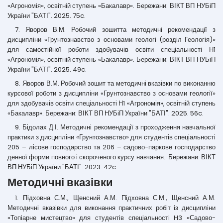
«Агрономія», освітній ступень «Бакалавр». Бережани: ВІКТ ВП НУБіП
України "БАТІ". 2025. 75c.
7. Яворов В.М. Робочий зошитта методичні рекомендації з
дисципліни «Грунтознавство з основами геологі (розділ Геологія)»
для самостійної роботи здобувачів освіти спеціальності Н1
«Агрономія», освітній ступень «Бакалавр». Бережани: ВІКТ ВП НУБіП
України "БАТІ". 2025. 49c.
8. Яворов В.М. Робочий зошит та методичні вказівки по виконанню
курсової роботи з дисципліни «Грунтознавство з основами геології»
для здобувачів освіти спеціальності Н1 «Агрономія», освітній ступень
«Бакалавр». Бережани: ВІКТ ВП НУБіП України "БАТІ". 2025. 56c.
9. Бідолах Д.І. Методичні рекомендації з проходження навчальної
практики з дисципліни «Грунтознавство» для студентів спеціальності
205 – лісове господарство та 206 – садово-паркове господарство
денної форми повного і скороченого курсу навчання.. Бережани: ВІКТ
ВП НУБіП України "БАТІ". 2023. 42c.
Методичні вказівки
1. Підховна С.М., Щенсний А.М. Підховна С.М., Щенсний А.М.
Методичні вказівки для виконання практичних робіт із дисципліни
«Топіарне мистецтво» для студентів спеціальності H3 «Садово-