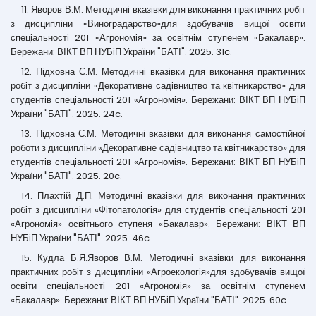
11. Яворов В.М. Методичні вказівки для виконання практичних робіт
з дисципліни «Виноградарство»для здобувачів вищої освіти
спеціальності 201 «Агрономія» за освітнім ступенем «Бакалавр».
Бережани: ВІКТ ВП НУБіП України "БАТІ". 2025. 31c.
12. Підховна С.М. Методичні вказівки для виконання практичних
робіт з дисципліни «Декоративне садівництво та квітникарство» для
студентів спеціальності 201 «Агрономія». Бережани: ВІКТ ВП НУБіП
України "БАТІ". 2025. 24c.
13. Підховна С.М. Методичні вказівки для виконання самостійної
роботи з дисципліни «Декоративне садівництво та квітникарство» для
студентів спеціальності 201 «Агрономія». Бережани: ВІКТ ВП НУБіП
України "БАТІ". 2025. 20c.
14. Плахтій Д.П. Методичні вказівки для виконання практичних
робіт з дисципліни «Фітопатологія» для студентів спеціальності 201
«Агрономія» освітнього ступеня «Бакалавр». Бережани: ВІКТ ВП
НУБіП України "БАТІ". 2025. 46c.
15. Кудла Б.Я.Яворов В.М. Методичні вказівки для виконання
практичних робіт з дисципліни «Агроекологія»для здобувачів вищої
освіти спеціальності 201 «Агрономія» за освітнім ступенем
«Бакалавр». Бережани: ВІКТ ВП НУБіП України "БАТІ". 2025. 60c.