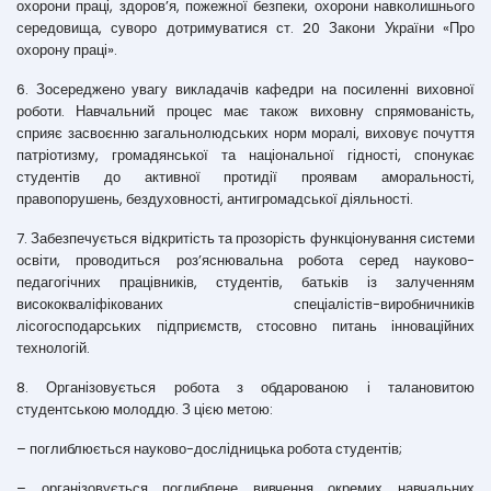
охорони праці, здоров’я, пожежної безпеки, охорони навколишнього
середовища, суворо дотримуватися ст. 20 Закони України «Про
охорону праці».
6. Зосереджено увагу викладачів кафедри на посиленні виховної
роботи. Навчальний процес має також виховну спрямованість,
сприяє засвоєнню загальнолюдських норм моралі, виховує почуття
патріотизму, громадянської та національної гідності, спонукає
студентів до активної протидії проявам аморальності,
правопорушень, бездуховності, антигромадської діяльності.
7. Забезпечується відкритість та прозорість функціонування системи
освіти, проводиться роз’яснювальна робота серед науково-
педагогічних працівників, студентів, батьків із залученням
висококваліфікованих спеціалістів-виробничників
лісогосподарських підприємств, стосовно питань інноваційних
технологій.
8. Організовується робота з обдарованою і талановитою
студентською молоддю. З цією метою:
– поглиблюється науково-дослідницька робота студентів;
– організовується поглиблене вивчення окремих навчальних