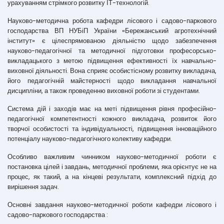
урахуванням стрімкого розвитку ІТ-технологій.
Науково-методична робота кафедри лісового і садово-паркового
господарства ВП НУБіП України «Бережанський агротехнічний
інститут» є цілеспрямованою діяльністю щодо забезпечення
науково-педагогічної та методичної підготовки професорсько-
викладацького з метою підвищення ефективності їх навчально-
виховної діяльності. Вона сприяє особистісному розвитку викладача,
його педагогічній майстерності щодо викладання навчальної
дисципліни, а також проведенню виховної роботи зі студентами.
Система дій і заходів має на меті підвищення рівня професійно-
педагогічної компетентності кожного викладача, розвиток його
творчої особистості та індивідуальності, підвищення інноваційного
потенціалу науково-педагогічного колективу кафедри.
Особливо важливим чинником науково-методичної роботи є
постановка цілей і завдань, методичної проблеми, яка орієнтує не на
процес, як такий, а на кінцеві результати, комплексний підхід до
вирішення задач.
Основні завдання науково-методичної роботи кафедри лісового і
садово-паркового господарства :