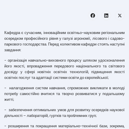
Кафедра є сучасним, інноваційним освітньо-науковим регіональним
осередком професійного рівня у галузі агрономії, лісового і садово-
паркового господарства. Перед колективом кафедри стоять наступні
завдання:
- організація навчально-виховного процесу шляхом удосконалення
його якості, впровадження передового національного та світового
досвіду у сфері новітніх освітніх технологій, підвищення якості
освітніх послуг та адаптації системи освіти до європейської;
- налагодження систем навчання, спроможних викликати в молоді
потребу самостійно вчитися та творчо розвиватися у подальшому
житті;
- забезпечення оптимальних умов для розвитку осередків наукової
діяльності – лабораторій, гуртків та проблемних груп;
- розширення та покращення матеріально-технічної бази, зокрема,