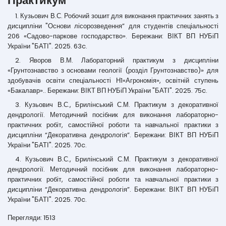
Практикум
1. Кузьович В.С. Робочий зошит для виконання практичних занять з
дисципліни "Основи лісорозведення” для студентів спеціальності
206 «Садово-паркове господарство». Бережани: ВІКТ ВП НУБіП
України "БАТІ". 2025. 63c.
2. Яворов В.М. Лабораторний практикум з дисципліни
«Грунтознавство з основами геології (розділ Грунтознавство)» для
здобувачів освіти спеціальності Н1«Агрономія», освітній ступень
«Бакалавр».. Бережани: ВІКТ ВП НУБіП України "БАТІ". 2025. 75c.
3. Кузьович В.С., Брилінський С.М. Практикум з декоративної
дендрології. Методичний посібник для виконання лабораторно-
практичних робіт, самостійної роботи та навчальної практики з
дисципліни “Декоративна дендрологія”. Бережани: ВІКТ ВП НУБіП
України "БАТІ". 2025. 70c.
4. Кузьович В.С., Брилінський С.М. Практикум з декоративної
дендрології. Методичний посібник для виконання лабораторно-
практичних робіт, самостійної роботи та навчальної практики з
дисципліни “Декоративна дендрологія”. Бережани: ВІКТ ВП НУБіП
України "БАТІ". 2025. 70c.
Перегляди: 1513