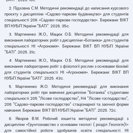
2. Підховна С.М. Методичні рекомендації до написання курсового
проєкту з дисципліни «Садово-паркове будівництво» для студентів
спеціальності 206 «Садово-паркове господарство». Бережани: ВІКТ
ВП НУБіП України "БАТІ". 2026. 35c.
3. Мартиненко Ж.О., Мацюк О.Б. Методичні рекомендації для
виконання лабораторних робіт з дисципліни «Ботаніка» для студентів
спеціальності Н1 «Агрономія». Бережани: ВІКТ ВП НУБіП України
"БАТІ". 2025. 31c.
4. Мартиненко Ж.О., Мацюк О.Б. Методичні рекомендації для
виконання лабораторних робіт з фізіології рослин з основами біохімії
для студентів спеціальності Н1 «Агрономія». Бережани: ВІКТ ВП
НУБіП України "БАТІ". 2025. 43c.
5. Мартиненко Ж.О. Методичні рекомендації для виконання
лабораторних робіт при вивченні дисципліни "Ботаніка" студентами
спеціальності 205 "Лісове господарство", Н4 "Лісове господарство",
206 "Садово-паркове господарство" стаціонарної та заочної форми
навчання. Бережани: ВІКТ ВП НУБіП України "БАТІ". 2025. 72c.
6. Яворов В.М. Робочий зошитта методичні рекомендації з
дисципліни «Грунтознавство з основами геологі ( розділ Геологія)ї»
для самостійної роботи здобувачів освіти спеціальності Н1