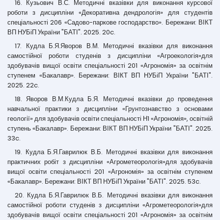
16. Кузьович В.С. Методичні вказівки для виконання курсової
роботи з дисципліни «Декоративна дендрологія» для студентів
спеціальності 206 «Садово-паркове господарство». Бережани: ВІКТ
ВП НУБіП України "БАТІ". 2025. 20c.
17. Кудла Б.Я.Яворов В.М. Методичні вказівки для виконання
самостійної роботи студенів з дисципліни «Агроекологія»для
здобувачів вищої освіти спеціальності 201 «Агрономія» за освітнім
ступенем «Бакалавр». Бережани: ВІКТ ВП НУБіП України "БАТІ".
2025. 22c.
18. Яворов В.М.Кудла Б.Я. Методичні вказівки до проведення
навчальної практики з дисципліни «Грунтознавство з основами
геології» для здобувачів освіти спеціальності Н1 «Агрономія», освітній
ступень «Бакалавр». Бережани: ВІКТ ВП НУБіП України "БАТІ". 2025.
33c.
19. Кудла Б.Я.Гаврилюк В.Б. Методичні вказівки для виконання
практичних робіт з дисципліни «Агрометеорологія»для здобувачів
вищої освіти спеціальності 201 «Агрономія» за освітнім ступенем
«Бакалавр». Бережани: ВІКТ ВП НУБіП України "БАТІ". 2025. 53c.
20. Кудла Б.Я.Гаврилюк В.Б. Методичні вказівки для виконання
самостійної роботи студенів з дисципліни «Агрометеорологія»для
здобувачів вищої освіти спеціальності 201 «Агрономія» за освітнім