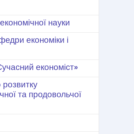
 економічної науки
афедри економіки і
«Сучасний економіст»
о розвитку
чної та продовольчої