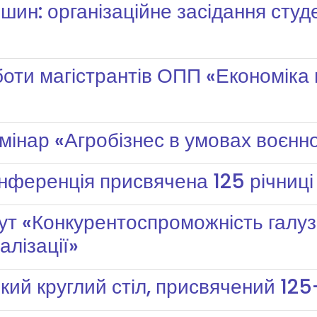
ин: організаційне засідання студ
боти магістрантів ОПП «Економіка 
інар «Агробізнес в умовах воєнно
нференція присвячена 125 річниці
т «Конкурентоспроможність галуз
алізації»
кий круглий стіл, присвячений 12