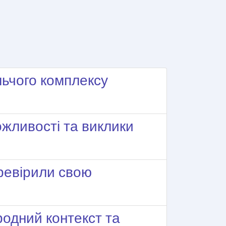
льчого комплексу
ожливості та виклики
еревірили свою
родний контекст та