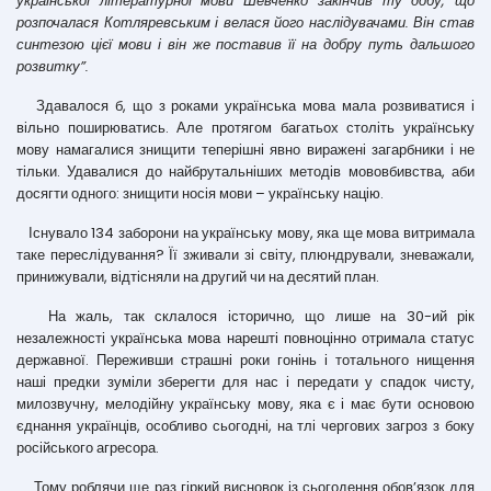
української літературної мови Шевченко закінчив ту добу, що
розпочалася Котляревським і велася його наслідувачами. Він став
синтезою цієї мови і він же поставив її на добру путь дальшого
розвитку”.
Здавалося б, що з роками українська мова мала розвиватися і
вільно поширюватись. Але протягом багатьох століть українську
мову намагалися знищити теперішні явно виражені загарбники і не
тільки. Удавалися до найбрутальніших методів мововбивства, аби
досягти одного: знищити носія мови – українську націю.
Існувало 134 заборони на українську мову, яка ще мова витримала
таке переслідування? Її зживали зі світу, плюндрували, зневажали,
принижували, відтісняли на другий чи на десятий план.
На жаль, так склалося історично, що лише на 30-ий рік
незалежності українська мова нарешті повноцінно отримала статус
державної. Переживши страшні роки гонінь і тотального нищення
наші предки зуміли зберегти для нас і передати у спадок чисту,
милозвучну, мелодійну українську мову, яка є і має бути основою
єднання українців, особливо сьогодні, на тлі чергових загроз з боку
російського агресора.
Тому роблячи ще раз гіркий висновок із сьогодення обов’язок для