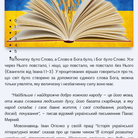
5
6
На початку було Слово, а Слово в Бога було, і Бог було Слово. Усе
через Нього повстало, і ніщо, що повстало, не повстало без Нього
(Євангеліє від Івана 1:1-3). У процитованих віршах говориться про те,
що світ було створено за допомогою єдиного слова Бога, можна
тільки уявляти, яку величезну і незбагненну силу воно має.
“Найбільше і найдорожче добро кожного народу – це його мова,
ота жива схованка людського духу, його багата скарбниця, в яку
народ складає і своє давнє життя, і свої сподівання, роздуми,
досвід, почування”,
– писав відомий український письменник Панас
Мирний.
Мовознавець Іван Огієнко у своїй праці “Історія української
літературної мови” сказав про це таким чином:
“В історії розвитку