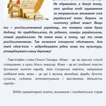
Не ображайся, а дякуй тому,
хто зробив тобі зауваження
за неправильне вживання слів
української мови. Борись за
чистоту рідної мови! Якщо
ти – російськомовний українець, то поверни свою душу
додому, до прадідівського, до рідного, говори українською,
співай українською. Не твоя вина в тому, що ти став
російськомовним. Так склалися історичні обставини. Але
твій обов’язок – відроджувати рідну мову та культуру,
утверджувати нашу державу!
Пам’ятаймо слова Олеся Гончара:
«Мова - це не просто спосіб
спілкування, а щось більш значуще. Мова - це всі глибинні пласти
духовного життя народу, його історична пам'ять, найцінніше
надбання віків, мова - це ще й музика, мелодика, фарби, буття,
сучасна, художня, інтелектуальна і мисленнєва діяльність
народу».
Відділ гуманітарної освіти, виховання і студентських справ