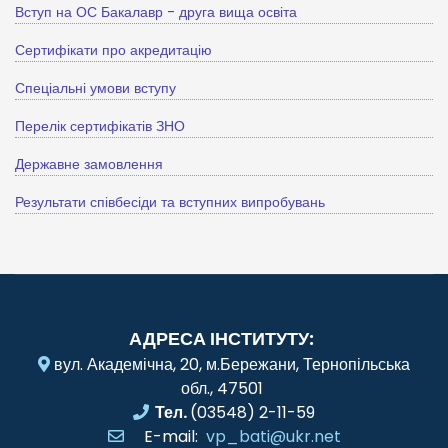
Вступ на ОС Бакалавр - друга вища освіта
Сертифікати про акредитацію
Спеціальні умови вступу
Перелік сертифікатів ЗНО
Державне замовлення
Результати співбесіди та вступних випробувань
АДРЕСА ІНСТИТУТУ:
вул. Академічна, 20, м.Бережани, Тернопільська
обл., 47501
Тел.
(03548) 2-11-59
E-mail:
vp_bati@ukr.net