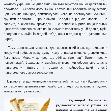
кожного українця, не дивлячись на якій території нашої держави він
проживає — берегти мову, як наші захисники боронять нашу землю,
цей неоціненний дар, примножувати його, не засмічувати чужими і
грубими словами, щиро любити. Володіння рідною мовою – не
заслуга, а обов’язок громадян – це основне мірило національних
цінностей, основна ознака національного характеру у ній досвід, мрії і
сподівання мільйонів людей, об'єднаних в єдине ціле – український
народ.
Тому вона стала мішенню для ворога, який знає, що, вбиваючи
мову, – він вбиває нашу душу. Кажуть, народ є живим, допоки живе
його мова. “Мова – це кров, що оббігає тіло нації. Виточи кров –
помре нація”. Захищаючи українську мову, ми обороняємо власну
національну гідність і водночас найнеобхідніший спосіб
національного самоствердження.
Віримо в те, що неминуче наступить той час, коли ми будемо жити
за законами цивілізованих країн, де люди розмовляють рідною
мовою, а не чужинською.
Українцю! Розмовляй
українською мовою удома, на
роботі, в школі та на вулиці!