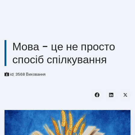
Мова - це не просто
спосіб спілкування
id:
3568
Виховання
0
1
2
3
4