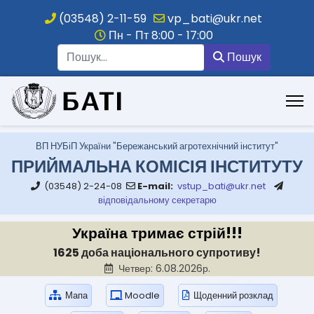
(03548) 2-11-59
vp_bati@ukr.net
Пн - Пт 8:00 - 17:00
Пошук
Пошук
.
ВП НУБіП України "Бережанський агротехнічний інститут"
ПРИЙМАЛЬНА КОМІСІЯ ІНСТИТУТУ
(03548) 2-24-08
E-mail:
vstup_bati@ukr.net
відповідальному секретарю
Україна тримає стрій!!!
1625 доба національного супротиву!
Четвер: 6.08.2026р.
Мапа
Moodle
Щоденний розклад