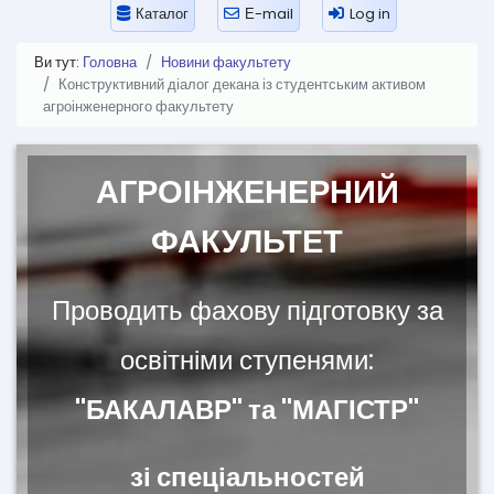
Каталог
Е-mail
Log in
Ви тут:
Головна
Новини факультету
Конструктивний діалог декана із студентським активом
агроінженерного факультету
АГРОІНЖЕНЕРНИЙ
ФАКУЛЬТЕТ
Проводить фахову підготовку за
освітніми ступенями:
"БАКАЛАВР" та "МАГІСТР"
зі спеціальностей