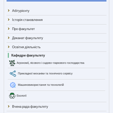
Абітурієнту
Історія становлення
Про факультет
Деканат факультету
Освітня діяльність
Кафедри факультету
Агрономії, лісового і садово-паркового господарства
Прикладної механіки та технічного сервісу
Машиновикористання та технологій
Екології
Вчена рада факультету