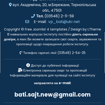
вул. Академічна, 20, м.Бережани, Тернопільська
обл., 47501
Тел.
(03548) 2-11-59
E-mail:
vp_bati@ukr.net
Copyright ©
Free Joomla! 4 templates
/ Design by
LTheme
В навчальних корпусах Інституту постійно
діють скриньки
довіри
, в яких Ви можете залишати свої скарги, зауваження та
пропозиції щодо покращення роботи інституту.
Телефон гарячої лінії (03548) 2-54-25
Доступ до публічної інформації
Електронна скринька скарг та пропозицій
Інформаційні матеріали для пулікації на сайті інституту
направляти на e-mail
:
bati.sajt.new@gmail.com