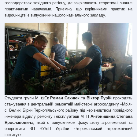
господарствах західного регіону, де закріплюють теоретичні знання
практичними навичками. Приємно, що керівниками практик на
виробництві є випускники нашого навчального закладу.
Студенти групи М-12Ск
Роман Сахнюк
та
Віктор Пурій
проходять
стажування в центральній ремонтній майстерні агрохолдингу «Мрія»
с. Великі Бірки Тернопільського району під керівництвом провідного
інженера відділу ремонту і експлуатації МТП
Антонишина Степана
Ярославовича
, який є випускником факультету агроінженерії та
енергетики ВП НУБіП України «Бережанський агротехнічний
інститут».