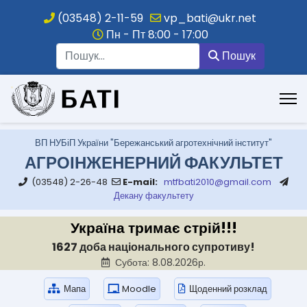
(03548) 2-11-59
vp_bati@ukr.net
Пн - Пт 8:00 - 17:00
Пошук
Пошук
.
ВП НУБіП України "Бережанський агротехнічний інститут"
АГРОІНЖЕНЕРНИЙ ФАКУЛЬТЕТ
(03548) 2-26-48
E-mail:
mtfbati2010@gmail.com
Декану факультету
Україна тримає стрій!!!
1627 доба національного супротиву!
Субота: 8.08.2026р.
Мапа
Moodle
Щоденний розклад