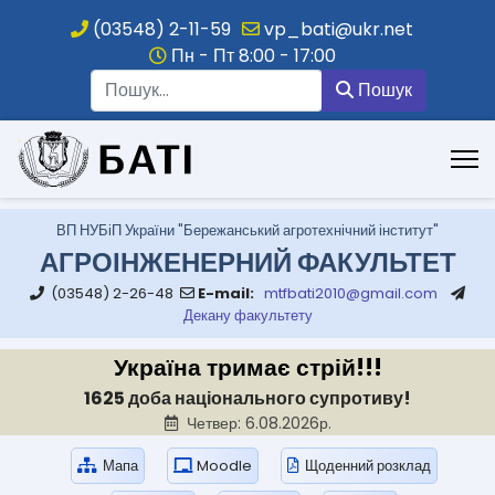
(03548) 2-11-59
vp_bati@ukr.net
Пн - Пт 8:00 - 17:00
Пошук
Пошук
.
ВП НУБіП України "Бережанський агротехнічний інститут"
АГРОІНЖЕНЕРНИЙ ФАКУЛЬТЕТ
(03548) 2-26-48
E-mail:
mtfbati2010@gmail.com
Декану факультету
Україна тримає стрій!!!
1625 доба національного супротиву!
Четвер: 6.08.2026р.
Мапа
Moodle
Щоденний розклад