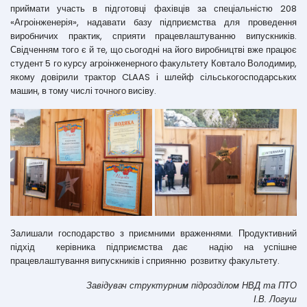
приймати участь в підготовці фахівців за спеціальністю 208
«Агроінженерія», надавати базу підприємства для проведення
виробничих практик, сприяти працевлаштуванню випускників.
Свідченням того є й те, що сьогодні на його виробництві вже працює
студент 5 го курсу агроінженерного факультету Ковтало Володимир,
якому довірили трактор CLAAS і шлейф сільськогосподарських
машин, в тому числі точного висіву.
Залишали господарство з приємними враженнями. Продуктивний
підхід керівника підприємства дає надію на успішне
працевлаштування випускників і сприянню розвитку факультету.
Завідувач структурним підрозділом НВД та ПТО
І.В. Логуш