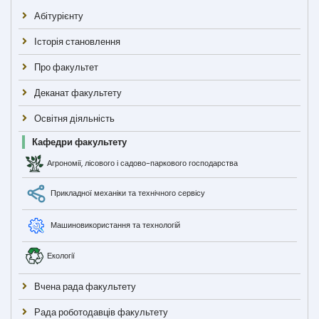
Абітурієнту
Історія становлення
Про факультет
Деканат факультету
Освітня діяльність
Кафедри факультету
Агрономії, лісового і садово-паркового господарства
Прикладної механіки та технічного сервісу
Машиновикористання та технологій
Екології
Вчена рада факультету
Рада роботодавців факультету