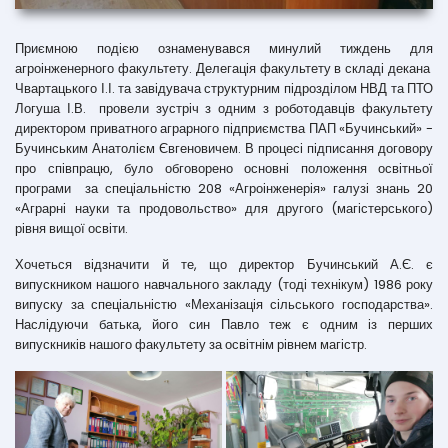
Приємною подією ознаменувався минулий тиждень для
агроінженерного факультету. Делегація факультету в складі декана
Чвартацького І.І. та завідувача структурним підрозділом НВД та ПТО
Логуша І.В. провели зустріч з одним з роботодавців факультету
директором приватного аграрного підприємства ПАП «Бучинський» -
Бучинським Анатолієм Євгеновичем. В процесі підписання договору
про співпрацю, було обговорено основні положення освітньої
програми за спеціальністю 208 «Агроінженерія» галузі знань 20
«Аграрні науки та продовольство» для другого (магістерського)
рівня вищої освіти.
Хочеться відзначити й те, що директор Бучинський А.Є. є
випускником нашого навчального закладу (тоді технікум) 1986 року
випуску за спеціальністю «Механізація сільського господарства».
Наслідуючи батька, його син Павло теж є одним із перших
випускників нашого факультету за освітнім рівнем магістр.