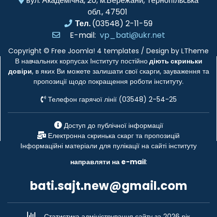
вул. Академічна, 20, м.Бережани, Тернопільська
обл., 47501
Тел.
(03548) 2-11-59
E-mail:
vp_bati@ukr.net
Copyright ©
Free Joomla! 4 templates
/ Design by
LTheme
В навчальних корпусах Інституту постійно
діють скриньки
довіри
, в яких Ви можете залишати свої скарги, зауваження та
пропозиції щодо покращення роботи інституту.
Телефон гарячої лінії (03548) 2-54-25
Доступ до публічної інформації
Електронна скринька скарг та пропозицій
Інформаційні матеріали для пулікації на сайті інституту
направляти на e-mail
:
bati.sajt.new@gmail.com
Статистика адміністрування сайту за 2026 рік