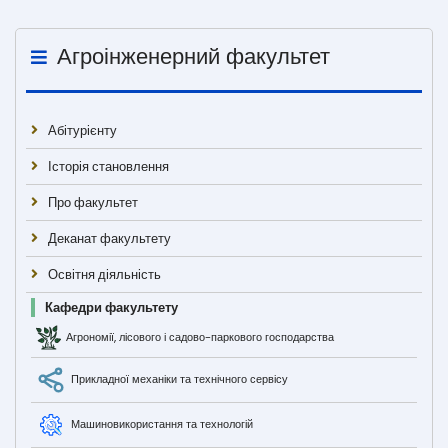
Агроінженерний факультет
Абітурієнту
Історія становлення
Про факультет
Деканат факультету
Освітня діяльність
Кафедри факультету
Агрономії, лісового і садово-паркового господарства
Прикладної механіки та технічного сервісу
Машиновикористання та технологій