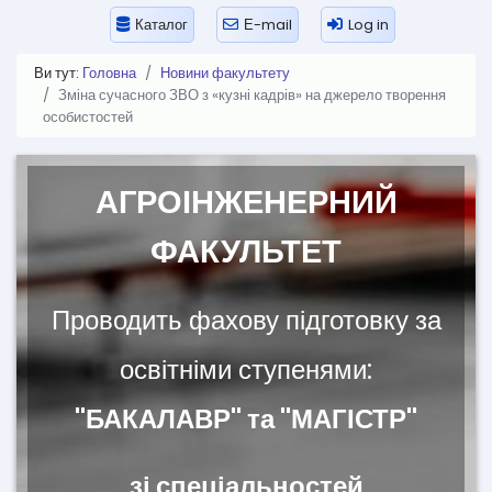
Каталог
Е-mail
Log in
Ви тут:
Головна
Новини факультету
Зміна сучасного ЗВО з «кузні кадрів» на джерело творення
особистостей
АГРОІНЖЕНЕРНИЙ
ФАКУЛЬТЕТ
Проводить фахову підготовку за
освітніми ступенями:
"БАКАЛАВР" та "МАГІСТР"
зі спеціальностей