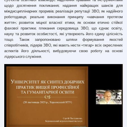
щодо досягнення покликання; надання найкращих шансів для
міждисциплінарних проривів; реалізація репутації ЗВО, як надійного
роботодавця; реальне виконання принципу «навчання протягом
життя»; розвиток міцної власної етики, як основи етично стійкої
фахової практики; плекання середовища ЗВО, що єднає освіту,
науку та розвиток особистості, які утворюють його єдину цілісність
тощо. Також запропоновано шляхи формування якостей
співробітників, лідерів ЗВО, які мають нести «тягар» всіх окреслених
аспектів його діяльності, вибудовуючи свою роботу на основі
лідерського служіння.