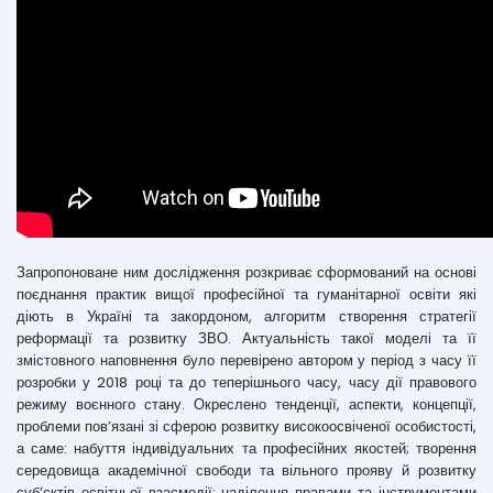
Запропоноване ним дослідження розкриває сформований на основі
поєднання практик вищої професійної та гуманітарної освіти які
діють в Україні та закордоном, алгоритм створення стратегії
реформації та розвитку ЗВО. Актуальність такої моделі та її
змістовного наповнення було перевірено автором у період з часу її
розробки у 2018 році та до теперішнього часу, часу дії правового
режиму воєнного стану. Окреслено тенденції, аспекти, концепції,
проблеми пов’язані зі сферою розвитку високоосвіченої особистості,
а саме: набуття індивідуальних та професійних якостей; творення
середовища академічної свободи та вільного прояву й розвитку
суб’єктів освітньої взаємодії; наділення правами та інструментами