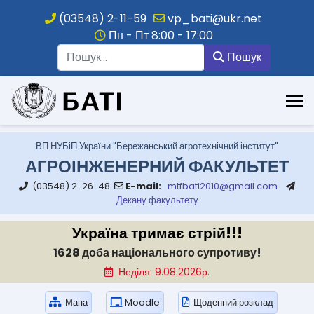
(03548) 2-11-59
vp_bati@ukr.net
Пн - Пт 8:00 - 17:00
Пошук
Пошук
.
ВП НУБіП України "Бережанський агротехнічний інститут"
АГРОІНЖЕНЕРНИЙ ФАКУЛЬТЕТ
(03548) 2-26-48
E-mail:
mtfbati2010@gmail.com
Декану факультету
Україна тримає стрій!!!
1628 доба національного супротиву!
Неділя: 9.08.2026р.
Мапа
Moodle
Щоденний розклад