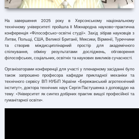
На завершення 2025 року в Херсонському національному
технічному університеті пройшла II Міжнародна науково-практична
конференція «Філософсько-освітні студії». Захід зібрав науковців з
Литви, Польщі, США, Великої Британії, Мексики, Вірменії, Туреччини
та створив міждисциплінарний простір для академічного
спілкування, обміну результатами досліджень, обговорення
філософських, соціальних, освітніх та наукових викликів сучасності.
Організаторами конференції для участі у пленарному засіданні було
також запрошено професора кафедри прикладної механіки та
технічного сервісу ВП НУБіП України «Бережанський агротехнічний
інститут», доктора технічних наук Сергія Пастушенка з доповіддю на
тему: «Університет як синтез добірних практик вищої професійної та
гуманітарної освіти».