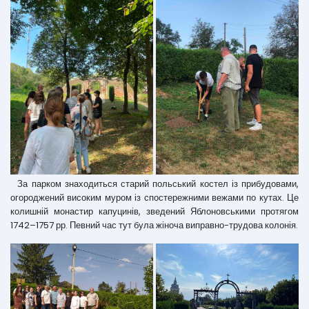
За парком знаходиться старий польський костел із прибудовами,
огороджений високим муром із спостережними вежами по кутах. Це
колишній монастир капуцинів, зведений Яблоновськими протягом
1742–1757 рр. Певний час тут була жіноча виправно-трудова колонія.