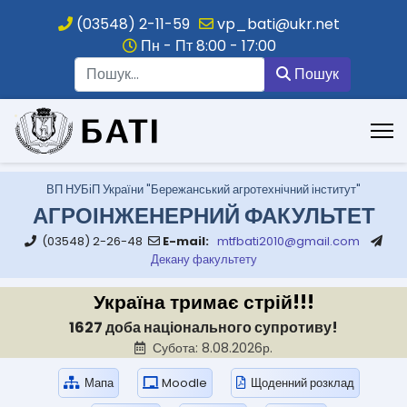
(03548) 2-11-59
vp_bati@ukr.net
Пн - Пт 8:00 - 17:00
Пошук
Пошук
.
ВП НУБіП України "Бережанський агротехнічний інститут"
АГРОІНЖЕНЕРНИЙ ФАКУЛЬТЕТ
(03548) 2-26-48
E-mail:
mtfbati2010@gmail.com
Декану факультету
Україна тримає стрій!!!
1627 доба національного супротиву!
Субота: 8.08.2026р.
Мапа
Moodle
Щоденний розклад