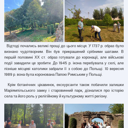
Відтоді почались великі прощі до цього місця. У 1737 р. образ було
визнано чудотворним. Він був прикрашений срібними шатами. В
першій половині ХХ ст. образ готували до коронації, але військові
події завадили це зробити. До 1945 р. ікона перебувала у селі, але
пізніше місцеві католики забрали її з собою до Польщі. 10 вересня
1989 р. вона була коронована Папою Римським у Польщі.
Крім ботанічних цікавинок, екскурсанти також побачили залишки
Маріямпільського замку і старовинний парк, дізналися про історію
села та його роль у релігійному й культурному житті регіону.