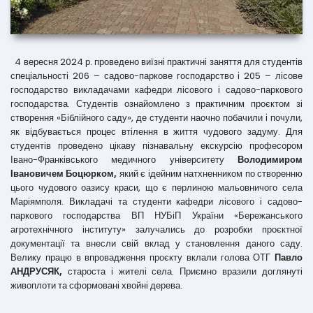
4 вересня 2024 р. проведено виїзні практичні заняття для студентів
спеціальності 206 – садово-паркове господарство і 205 – лісове
господарство викладачами кафедри лісового і садово-паркового
господарства. Студентів ознайомлено з практичним проєктом зі
створення «Біблійного саду», де студенти наочно побачили і почули,
як відбувається процес втілення в життя чудового задуму. Для
студентів проведено цікаву пізнавальну екскурсію професором
Івано-Франківського медичного університету
Володимиром
Івановичем Боцюрком,
який є ідейним натхненником по створенню
цього чудового оазису краси, що є перлиною мальовничого села
Маріямполя. Викладачі та студенти кафедри лісового і садово-
паркового господарства ВП НУБіП України «Бережанського
агротехнічного інституту» залучались до розробки проєктної
документації та внесли свій вклад у становлення даного саду.
Велику працю в впровадження проєкту вклали голова ОТГ
Павло
АНДРУСЯК,
староста і жителі села. Приємно вразили доглянуті
живоплоти та сформовані хвойні дерева.