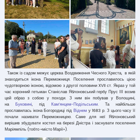
Також із садом межує церква Воздвиження Чесного Хреста, в якій
знаходиться ікона Переможниця. Поселення прославилось цією
чудотворною іконою, відомою з другої половини XVII ст. Якраз у той
час коронний гетьман Станіслав Яблоновський гербу Прус ІІІ возив
цей образ з собою у походи. З ним він побував у Волощині,
на
Буковині
, під
Кам’янцем-Подільським
. Та найбільше
прославилась ікона Богородиці під
Віднем
у 1683 р. З цього часу її
почали називати Переможницею. Саме для неї Яблоновський
вирішив збудувати костел на березі Дністра і заснувати поселення
Маріямпіль (тобто «місто Марії»).