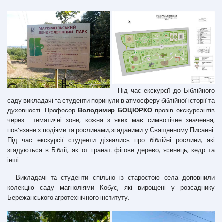
Під час екскурсії до Біблійного
саду викладачі та студенти поринули в атмосферу біблійної історії та
духовності. Професор
Володимир БОЦЮРКО
провів екскурсантів
через тематичні зони, кожна з яких має символічне значення,
пов’язане з подіями та рослинами, згаданими у Священному Писанні.
Під час екскурсії студенти дізнались про біблійні рослини, які
згадуються в Біблії, як-от гранат, фігове дерево, ясинець, кедр та
інші.
Викладачі та студенти спільно із старостою села доповнили
колекцію саду магноліями Кобус, які вирощені у розсаднику
Бережанського агротехнічного інституту.