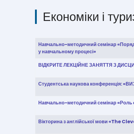
Економіки і тур
Таблиця статей
Заголовок
Дата створення
Навчально-методичний семінар «Порядок
у навчальному процесі»
ВІДКРИТЕ ЛЕКЦІЙНЕ ЗАНЯТТЯ З ДИСЦ
Студентська наукова конференція: «В
Навчально-методичний семінар «Роль о
Вікторина з англійської мови «The Clev