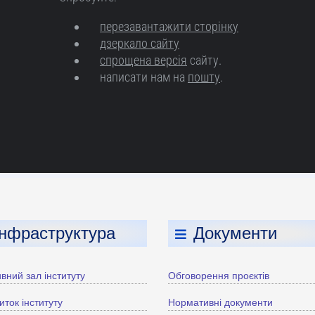
Інфраструктура
Документи
вний зал інституту
Обговорення проєктів
иток інституту
Нормативні документи