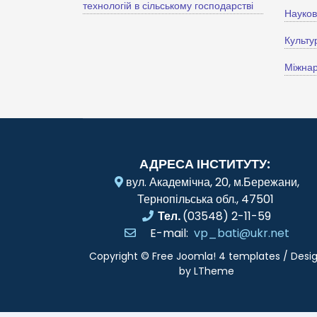
технологій в сільському господарстві
Науко
Культу
Міжнар
АДРЕСА ІНСТИТУТУ:
вул. Академічна, 20, м.Бережани,
Тернопільська обл., 47501
Тел.
(03548) 2-11-59
E-mail:
vp_bati@ukr.net
Copyright ©
Free Joomla! 4 templates
/ Desi
by
LTheme