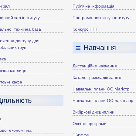
й зал
Публічна інформація
ерний зал інституту
Програма розвитку інституту
ально-технічна база
Конкурс НПП
ечення доступу для
Навчання
більних груп
тека
Дистанційне навчання
ічна каплиця
Каталог розкладів занять
тське кафе
Навчальні плани ОС Магістр
Діяльність
Навчальні плани ОС Бакалавр
Вибіркові дисципліни
я
Освітні програми
ово-економічна
DSpace