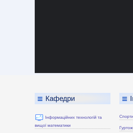
Кафедри
Спорти
Інформаційних технологій та
вищої математики
Гуртож