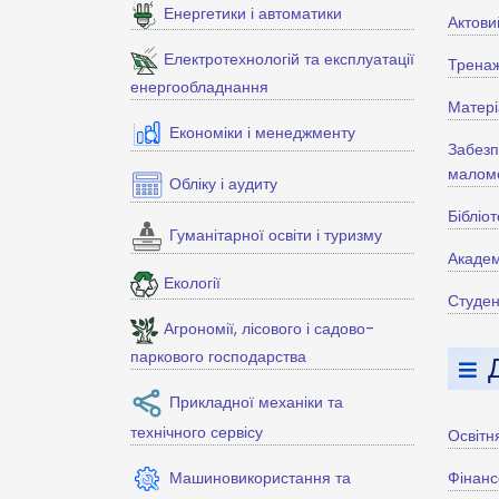
Енергетики і автоматики
Актови
Електротехнологій та експлуатації
Тренаж
енергообладнання
Матері
Економіки і менеджменту
Забезп
маломо
Обліку і аудиту
Бібліо
Гуманітарної освіти і туризму
Академ
Екології
Студен
Агрономії, лісового і садово-
паркового господарства
Прикладної механіки та
технічного сервісу
Освітн
Машиновикористання та
Фінанс