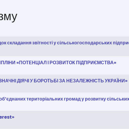
изму
 складання звітності у сільськогосподарських підприє
ИПЛІНИ «ПОТЕНЦІАЛ І РОЗВИТОК ПІДПРИЄМСТВА»
ИЗНАЧНІ ДІЯЧІ У БОРОТЬБІ ЗА НЕЗАЛЕЖНІСТЬ УКРАЇНИ»
б’єднаних територіальних громад у розвитку сільських
erest»