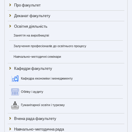
Про факультет
Деканат факультету
Освітня діяльність
Заняття на виробництві
Залучення професіоналів до освітнього процесу
Навчально-методичні семінари
Кафедри факультету
Кафедра економіки і менеджменту
Обліку і аудиту
Гуманітарної освіти і туризму
Вчена рада факультету
Навчально-методична рада