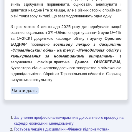
вчить здобувачів порівнювати, оцінювати, аналізувати і
дивитися на одне і те ж явище, але з різних сторін, сприймати
різні точки зору як такі, що взаємодоповнюють одна одну.
З цією метою 4 листопада 2025 року для здобувачів вищої
освіти спеціальності 071 «Облік і оподаткування» (групи О-41Б
та О-21СК) доценткою кафедри обліку і аудиту
Орестою
БОДНАР
проведено
гостьову лекцію з дисципліни
«Управлінський облік» на тему: «Методологія обліку і
калькулювання за нормативними витратами»
із
залученням фахівця-практика
Дениса ОНИСКЕВИЧА
,
бухгалтера сільськогосподарського товариства з обмеженою
відповідальністю «Україна» Тернопільської області с. Скорики,
випускника факультету.
Читати далі...
Залучення професіоналів-практиків до освітнього процесу на
кафедрі економіки і менеджменту
Гостьова лекція з дисципліни «Фінанси підприємства» –