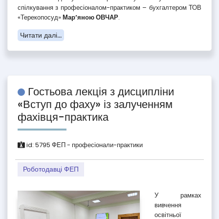
спілкування з професіоналом-практиком – бухгалтером ТОВ
«Терекопосуд»
Мар’яною ОВЧАР
.
Читати далі...
Гостьова лекція з дисципліни
«Вступ до фаху» із залученням
фахівця-практика
id:
5795
ФЕП - професіонали-практики
Роботодавці ФЕП
У рамках
вивчення
освітньої