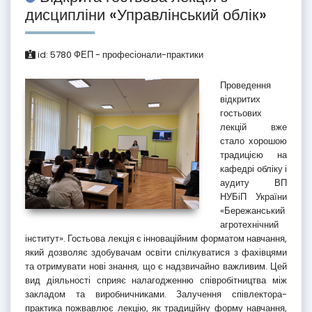
дисципліни «Управлінський облік»
id:
5780
ФЕП - професіонали-практики
Проведення
відкритих
гостьових
лекцій вже
стало хорошою
традицією на
кафедрі обліку і
аудиту ВП
НУБіП України
«Бережанський
агротехнічний
інститут». Гостьова лекція є інноваційним форматом навчання,
який дозволяє здобувачам освіти спілкуватися з фахівцями
та отримувати нові знання, що є надзвичайно важливим. Цей
вид діяльності сприяє налагодженню співробітництва між
закладом та виробничниками. Залучення співлектора-
практика пожвавлює лекцію, як традиційну форму навчання,