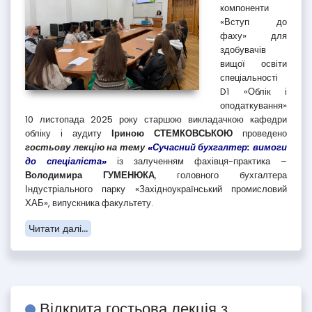
компоненти
«Вступ до
фаху» для
здобувачів
вищої освіти
спеціальності
D1 «Облік і
оподаткування»
10 листопада 2025 року старшою викладачкою кафедри
обліку і аудиту
Іриною СТЕМКОВСЬКОЮ
проведено
гостьову лекцію на тему
«Сучасний бухгалтер: вимоги
до спеціаліста»
із залученням фахівця-практика –
Володимира ГУМЕНЮКА
, головного бухгалтера
Індустріального парку «Західноукраїнський промисловий
ХАБ», випускника факультету.
Читати далі...
Відкрита гостьова лекція з