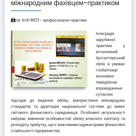
міжнародним фахівцем-практиком
id:
6141
ФЕП - професіонали-практики
Інтеграція
зарубіжної
практики у
вітчизняний
бухгалтерський
облік в умовах
глобалізації
економіки
передбачає
впровадження
сучасних
підходів до ведення обліку, використання міжнародних
стандартів та адаптацію національної системи до вимог
світового фінансового середовища. Особливої актуальності
набуває вивчення особливостей обліку власного капіталу та
розподілу прибутку, що є важливими індикаторами фінансової
стабільності підприємства.