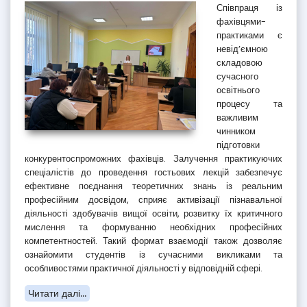
Співпраця із
фахівцями-
практиками є
невід’ємною
складовою
сучасного
освітнього
процесу та
важливим
чинником
підготовки
конкурентоспроможних фахівців. Залучення практикуючих
спеціалістів до проведення гостьових лекцій забезпечує
ефективне поєднання теоретичних знань із реальним
професійним досвідом, сприяє активізації пізнавальної
діяльності здобувачів вищої освіти, розвитку їх критичного
мислення та формуванню необхідних професійних
компетентностей. Такий формат взаємодії також дозволяє
ознайомити студентів із сучасними викликами та
особливостями практичної діяльності у відповідній сфері.
Читати далі...