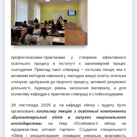
професіоналами-практиками у створенні ефективного
освітнього процесу в інституті є закономірний процес
сьогодення. Приклад такої співпраці – гостьова лекція, яка є
активним методом навчання у закладах вищої освіти, оскільки
спонукає здобувачів до творчого процесу, активної розумової
діяльності, підвищує рівень засвоєння матеріалу, а для
колективу кафедри є практикою співпраці зі стейкхолдерами.
26 листопада 2025 р. на кафедрі обліку і аудиту було
організовано
гостьову лекцію з освітньої компоненти
«Бухгалтерський облік в галузях національного
господарства»
на тему «Особливості обліку на
підприємствах оптової торгівлі». Студенти спеціальності
«Облік і оподаткування» отримали унікальну можливість