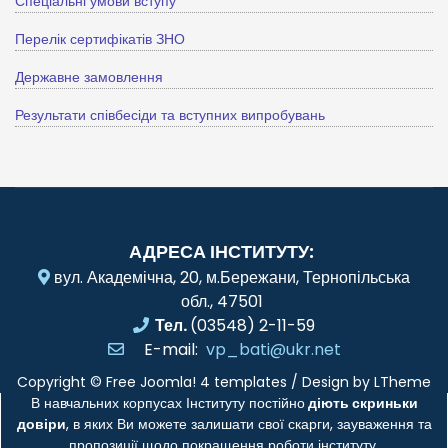
Спеціальні умови вступу
Перелік сертифікатів ЗНО
Державне замовлення
Результати співбесіди та вступних випробувань
АДРЕСА ІНСТИТУТУ:
вул. Академічна, 20, м.Бережани, Тернопільська
обл., 47501
Тел.
(03548) 2-11-59
E-mail:
vp_bati@ukr.net
Copyright ©
Free Joomla! 4 templates
/ Design by
LTheme
В навчальних корпусах Інституту постійно
діють скриньки
довіри
, в яких Ви можете залишати свої скарги, зауваження та
пропозиції щодо покращення роботи інституту.