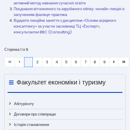
активний метод навчання сучасної освіти
Поєднання вітчизняного та зарубіжного обліку: онлайн-лекція із
залученням фахівця-практика
Відкрите лекційне заняття з дисципліни «Основи аграрного
консалтингу» за участю засновниці ТЦ «Експерт»,
консультантки BBC (Consulting)
Сторінка 1 із 9
1
2
3
4
5
6
7
8
9
Факультет економіки і туризму
Абітурієнту
Договори про співпрацю
Історія становлення