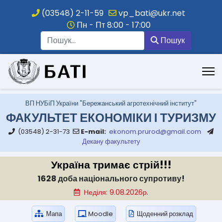
(03548) 2-11-59
vp_bati@ukr.net
Пн - Пт 8:00 - 17:00
Пошук
Пошук
.
ВП НУБіП України "Бережанський агротехнічний інститут"
ФАКУЛЬТЕТ ЕКОНОМІКИ І ТУРИЗМУ
(03548) 2-31-73
E-mail:
ekonom.prurod@gmail.com
Декану факультету
Україна тримає стрій!!!
1628 доба національного супротиву!
Неділя: 9.08.2026р.
Мапа
Moodle
Щоденний розклад