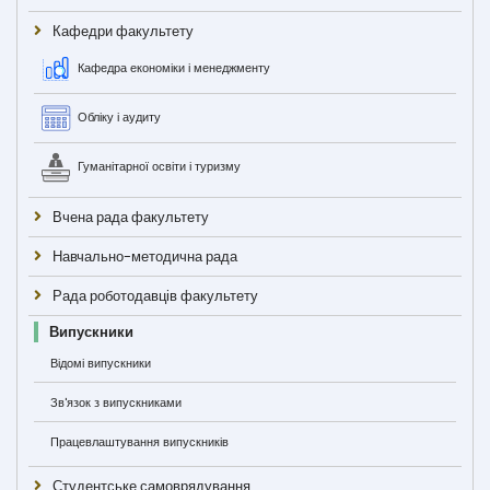
Кафедри факультету
Кафедра економіки і менеджменту
Обліку і аудиту
Гуманітарної освіти і туризму
Вчена рада факультету
Навчально-методична рада
Рада роботодавців факультету
Випускники
Відомі випускники
Зв'язок з випускниками
Працевлаштування випускників
Студентське самоврядування