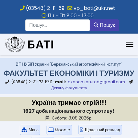
(03548) 2-11-59
vp_bati@ukr.net
Пн - Пт 8:00 - 17:00
Пошук
Пошук
.
ВП НУБіП України "Бережанський агротехнічний інститут"
ФАКУЛЬТЕТ ЕКОНОМІКИ І ТУРИЗМУ
(03548) 2-31-73
E-mail:
ekonom.prurod@gmail.com
Декану факультету
Україна тримає стрій!!!
1627 доба національного супротиву!
Субота: 8.08.2026р.
Мапа
Moodle
Щоденний розклад