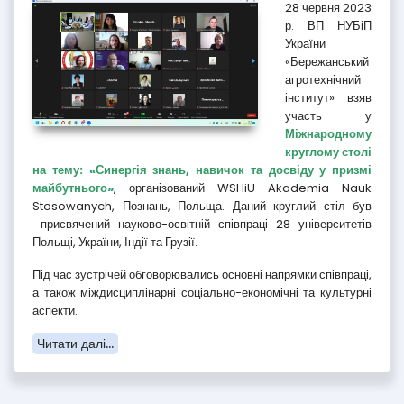
28 червня 2023
р. ВП НУБіП
України
«Бережанський
агротехнічний
інститут» взяв
участь у
Міжнародному
круглому столі
на тему: «Синергія знань, навичок та досвіду у призмі
майбутнього»
, організований WSHiU Akademia Nauk
Stosowanych, Познань, Польща. Даний круглий стіл був
присвячений науково-освітній співпраці 28 університетів
Польщі, України, Індії та Грузії.
Під час зустрічей обговорювались основні напрямки співпраці,
а також міждисциплінарні соціально-економічні та культурні
аспекти.
Читати далі...