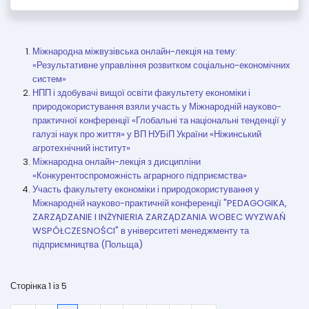
Міжнародна міжвузівська онлайн-лекція на тему:
«Результативне управління розвитком соціально-економічних
систем»
НПП і здобувачі вищої освіти факультету економіки і
природокористування взяли участь у Міжнародній науково-
практичної конференції «Глобальні та національні тенденції у
галузі наук про життя» у ВП НУБіП України «Ніжинський
агротехнічний інститут»
Міжнародна онлайн-лекція з дисципліни
«Конкурентоспроможність аграрного підприємства»
Участь факультету економіки і природокористування у
Міжнародній науково-практичній конференції "PEDAGOGIKA,
ZARZĄDZANIE I INŻYNIERIA ZARZĄDZANIA WOBEC WYZWAŃ
WSPÓŁCZESNOŚCI" в університеті менеджменту та
підприємництва (Польща)
Сторінка 1 із 5