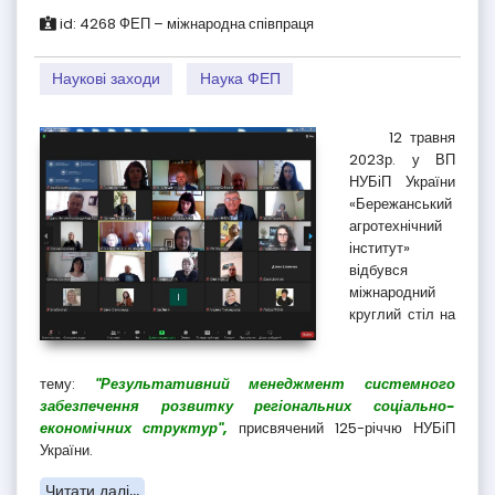
id:
4268
ФЕП – міжнародна співпраця
Наукові заходи
Наука ФЕП
12 травня
2023р. у ВП
НУБіП України
«Бережанський
агротехнічний
інститут»
відбувся
міжнародний
круглий стіл на
тему:
"Результативний менеджмент системного
забезпечення розвитку регіональних соціально-
економічних структур",
присвячений 125-річчю НУБіП
України.
Читати далі...