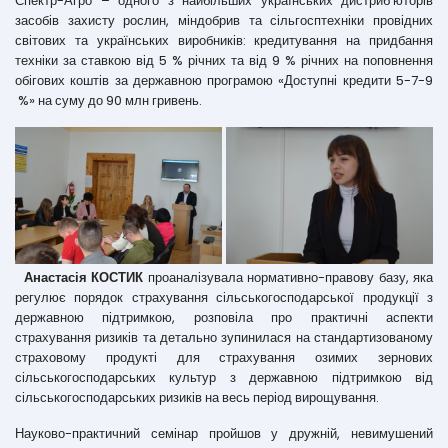
Спектр-Агро – одного з найбільших українських дистриб’юторів
засобів захисту рослин, міндобрив та сільгосптехніки провідних
світових та українських виробників: кредитування на придбання
техніки за ставкою від 5 % річних та від 9 % річних на поповнення
обігових коштів за державною програмою «Доступні кредити 5-7-9
%» на суму до 90 млн гривень.
Анастасія КОСТИК
проаналізувала нормативно-правову базу, яка
регулює порядок страхування сільськогосподарської продукції з
державною підтримкою, розповіла про практичні аспекти
страхування ризиків та детально зупинилася на стандартизованому
страховому продукті для страхування озимих зернових
сільськогосподарських культур з державною підтримкою від
сільськогосподарських ризиків на весь період вирощування.
Науково-практичний семінар пройшов у дружній, невимушений