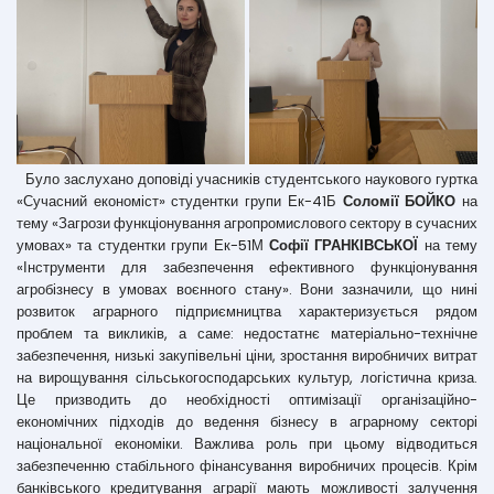
Було заслухано доповіді учасників студентського наукового гуртка
«Сучасний економіст» студентки групи Ек-41Б
Соломії БОЙКО
на
тему «Загрози функціонування агропромислового сектору в сучасних
умовах» та студентки групи Ек-51М
Софії ГРАНКІВСЬКОЇ
на тему
«Інструменти для забезпечення ефективного функціонування
агробізнесу в умовах воєнного стану». Вони зазначили, що нині
розвиток аграрного підприємництва характеризується рядом
проблем та викликів, а саме: недостатнє матеріально-технічне
забезпечення, низькі закупівельні ціни, зростання виробничих витрат
на вирощування сільськогосподарських культур, логістична криза.
Це призводить до необхідності оптимізації організаційно-
економічних підходів до ведення бізнесу в аграрному секторі
національної економіки. Важлива роль при цьому відводиться
забезпеченню стабільного фінансування виробничих процесів. Крім
банківського кредитування аграрії мають можливості залучення