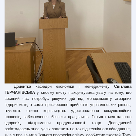
Доцентка кафедри економіки і менеджменту
Світлана
ГЕРЧАНІВСЬКА
у своєму виступі акцентувала увагу на тому, що
воєнний час потребує рішучих дій від менеджменту аграрних
підприємств, а саме: прискорення прийняття управлінських рішень,
гнучкість стилю керівництва, удосконалення комунікаційних
процесів, забезпечення безпеки працівників, їхнього ментального
здоров’я, підтримання продуктивності тощо. Досвідчений
роботодавець знає: успіх залежить не так від технічного обладнання,
як від працівників, їхнього професіоналізму, особистих якостей. Тому