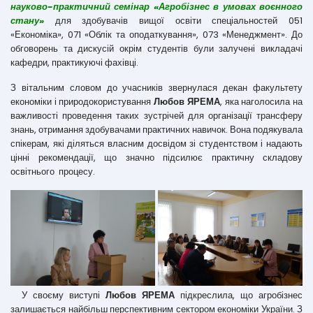
науково-практичний семінар «Агробізнес в умовах воєнного
стану»
для здобувачів вищої освіти спеціальностей 051
«Економіка», 071 «Облік та оподаткування», 073 «Менеджмент». До
обговорень та дискусій окрім студентів були залучені викладачі
кафедри, практикуючі фахівці.
З вітальним словом до учасників звернулася декан факультету
економіки і природокористування
Любов ЯРЕМА
, яка наголосила на
важливості проведення таких зустрічей для організації трансферу
знань, отримання здобувачами практичних навичок. Вона подякувала
спікерам, які діляться власним досвідом зі студентством і надають
цінні рекомендації, що значно підсилює практичну складову
освітнього процесу.
У своєму виступі
Любов ЯРЕМА
підкреслила, що агробізнес
залишається найбільш перспективним сектором економіки України. З