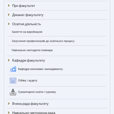
Про факультет
Деканат факультету
Освітня діяльність
Заняття на виробництві
Залучення професіоналів до освітнього процесу
Навчально-методичні семінари
Кафедри факультету
Кафедра економіки і менеджменту
Обліку і аудиту
Гуманітарної освіти і туризму
Вчена рада факультету
Навчально-методична рада