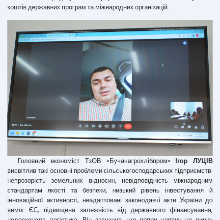
коштів державних програм та міжнародних організацій.
Головний економіст ТзОВ «Бучачагрохлібпром»
Ігор ЛУЦІВ
висвітлив такі основні проблеми сільськогосподарських підприємств:
непрозорість земельних відносин, невідповідність міжнародним
стандартам якості та безпеки, низький рівень інвестування й
інноваційної активності, неадаптовані законодавчі акти України до
вимог ЄС, підвищена залежність від державного фінансування,
недосконала логістика. Він зазначив, що попри наявну на ринку