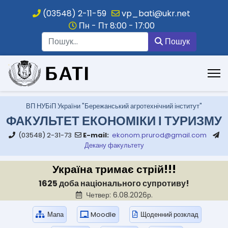
(03548) 2-11-59
vp_bati@ukr.net
Пн - Пт 8:00 - 17:00
Пошук
Пошук
.
ВП НУБіП України "Бережанський агротехнічний інститут"
ФАКУЛЬТЕТ ЕКОНОМІКИ І ТУРИЗМУ
(03548) 2-31-73
E-mail:
ekonom.prurod@gmail.com
Декану факультету
Україна тримає стрій!!!
1625 доба національного супротиву!
Четвер: 6.08.2026р.
Мапа
Moodle
Щоденний розклад