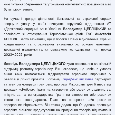
нині питання збереження та утримання компетентних працівників має
бути пріоритетним.
На сучасні тренди діяльності банківської та страхової справи
звернули увагу у своїх виступах керуючий відділенням АТ
«Державний ощадний банк України»
Володимир ЦЕПЛІЦЬКИЙ
та
спеціаліст зі страхування Тернопільської філії ТАС
Анастасія
КОСТИК.
Варто зазначити, що у проєкті Плану відновлення України
кредитування та страхування визначено як основні елементи
державної підтримки галузі сільського господарства на період
2023–2025 років.
Доповідь
Володимира ЦЕПЛІЦЬКОГО
була присвячена банківській
підтримці розвитку агробізнесу. Він наголосив, що навіть в умовах
війни банк намагається підтримувати аграрного виробника у
реалізації різних проєктів. Зокрема,
Ощадбанк виступає
партнером
та агентом чотирьох грантових програм: Мікрогрант для бізнесу від
держави «єРобота»; Грант на створення або розвиток садівництва,
ягідництва та виноградарства; Грант на створення або розвиток
тепличного господарства; Грант на створення або розвиток
переробних підприємств. Він також додав, що Ощадбанк пропонує
аграріям пільгове кредитування на придбання товарів від компанії