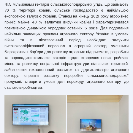
41,5 мільйонами гектарів сільськогосподарських угідь, що займають
70 % території країни, сільське господарство є найбільшою
експортною галуззю України. Станом на кінець 2021 року агробізнес
приніс майже 40 % валютної виручки країни і характеризувався
позитивною динамікою упродовж останніх 5 років. Для подолання
найбільш значущих проблем аграрного сектору України в умовах
війни та в післявоєнний період необхідно: залучити
висококваліфікований персонал в аграрний сектор; зменшити
бюрократичні бар’єри для розвитку аграрних підприємств; розробити
та впровадити комплекс заходів щодо створення нових робочих
місць та розвитку соціальної інфраструктури сільських територій;
забезпечити технологічний розвиток та діджиталізацію аграрного
сектору; сприяти розвитку переробки сільськогосподарської
продукції; створити умови для переходу аграрного сектору до
сталого виробництва.