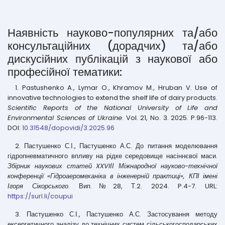
Наявність науково-популярних та/або
консультаційних (дорадчих) та/або
дискусійних публікацій з наукової або
професійної тематики:
1. Pastushenko A., Lymar O., Khramov M., Hruban V. Use of
innovative technologies to extend the shelf life of dairy products.
Scientific Reports of the National University of Life and
Environmental Sciences of Ukraine
. Vol. 21, No. 3. 2025. P.96-113.
DOI:
10.31548/dopovidi/3.2025.96
2. Пастушенко С.І., Пастушенко А.С. До питання моделювання
гідропневматичного впливу на рідке середовище насіннєвої маси.
Збірник наукових статей XXVIІІ Міжнародної науково-технічної
конференції «Гідроаеромеханіка в інженерній практиці», КПІ імені
Ігоря Сікорського
. Вип.№28, Т.2. 2024. P.4-7. URL:
https://surl.li/coupui
3. Пастушенко С.І., Пастушенко А.С. Застосування методу
ексергетичного аналізу до технічних систем сільськогосподарських