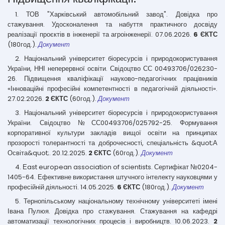
1. ТОВ "Харківський автомобільний завод". Довідка про
стажування. Удосконалення та набуття практичного досвіду
реалізації проєктів в інженерії та агроінженерії. 07.06.2026.
6 ЄКТС
(180год.).
Документ
2. Національний університет біоресурсів і природокористування
України, ННІ неперервної освіти. Свідоцтво СС 00493706/026230-
26. Підвищення кваліфікації науково-педагогічних працівників
«Інноваційні професійні компетентності в педагогічній діяльності».
27.02.2026.
2 ЄКТС
(60год.).
Документ
3. Національний університет біоресурсів і природокористування
України. Свідоцтво №СС00493706/025792-25. Формування
корпоративної культури закладів вищої освіти на принципах
прозорості толерантності та доброчесності, спеціальність &quot;А
Освіта&quot;. 20.12.2025.
2 ЄКТС
(60год.).
Документ
4. Еast european association of scientists. Сертифікат №0204-
1405-64. Ефективне використання штучного інтелекту науковцями у
професійній діяльності. 14.05.2025.
6 ЄКТС
(180год.).
Документ
5. Тернопільському національному технічному університеті імені
Івана Пулюя. Довідка про стажування. Стажування на кафедрі
автоматизації технологічних процесів і виробництв. 10.06.2023.
2