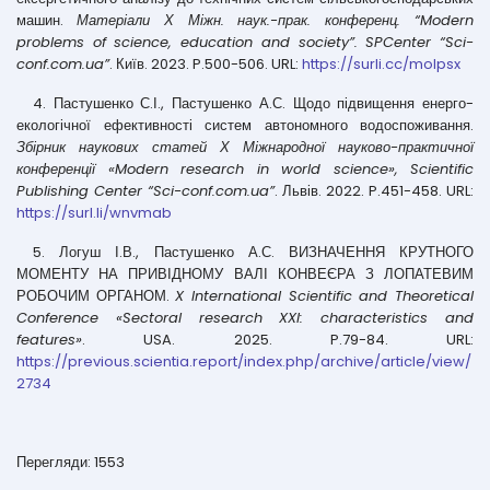
машин.
Матеріали Х Міжн. наук.-прак. конференц. “Modern
problems of science, education and society”. SPCenter “Sci-
conf.com.ua”
. Київ. 2023. P.500-506. URL:
https://surli.cc/molpsx
4. Пастушенко С.І., Пастушенко А.С. Щодо підвищення енерго-
екологічної ефективності систем автономного водоспоживання.
Збірник наукових статей Х Міжнародної науково-практичної
конференції «Modern research in world science», Scientific
Publishing Center “Sci-conf.com.ua”
. Львів. 2022. P.451-458. URL:
https://surl.li/wnvmab
5. Логуш І.В., Пастушенко А.С. ВИЗНАЧЕННЯ КРУТНОГО
МОМЕНТУ НА ПРИВІДНОМУ ВАЛІ КОНВЕЄРА З ЛОПАТЕВИМ
РОБОЧИМ ОРГАНОМ.
X International Scientific and Theoretical
Conference «Sectoral research XXI: characteristics and
features»
. USA. 2025. P.79-84. URL:
https://previous.scientia.report/index.php/archive/article/view/
2734
Перегляди: 1553