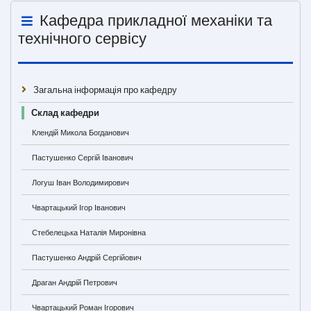
Кафедра прикладної механіки та
технічного сервісу
Загальна інформація про кафедру
Склад кафедри
Клендій Микола Богданович
Пастушенко Сергій Іванович
Логуш Іван Володимирович
Чвартацький Ігор Іванович
Стебелецька Наталія Миронівна
Пастушенко Андрій Сергійович
Драган Андрій Петрович
Чвартацький Роман Ігорович