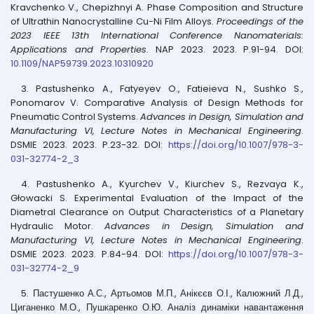
Kravchenko V., Chepizhnyi A. Phase Composition and Structure
of Ultrathin Nanocrystalline Cu-Ni Film Alloys.
Proceedings of the
2023 IEEE 13th International Conference Nanomaterials:
Applications and Properties
. NAP 2023. 2023. P.91-94. DOI:
10.1109/NAP59739.2023.10310920
3. Pastushenko A., Fatyeyev O., Fatieieva N., Sushko S.,
Ponomarov V. Comparative Analysis of Design Methods for
Pneumatic Control Systems.
Advances in Design, Simulation and
Manufacturing VI, Lecture Notes in Mechanical Engineering
.
DSMIE 2023. 2023. P.23-32. DOI:
https://doi.org/10.1007/978-3-
031-32774-2_3
4. Pastushenko A., Kyurchev V., Kiurchev S., Rezvaya K.,
Głowacki S. Experimental Evaluation of the Impact of the
Diametral Clearance on Output Characteristics of a Planetary
Hydraulic Motor.
Advances in Design, Simulation and
Manufacturing VI, Lecture Notes in Mechanical Engineering
.
DSMIE 2023. 2023. P.84-94. DOI:
https://doi.org/10.1007/978-3-
031-32774-2_9
5. Пастушенко А.С., Артьомов М.П., Анікєєв О.І., Калюжний Л.Д.,
Циганенко М.О., Пушкаренко О.Ю. Аналіз динаміки навантаження