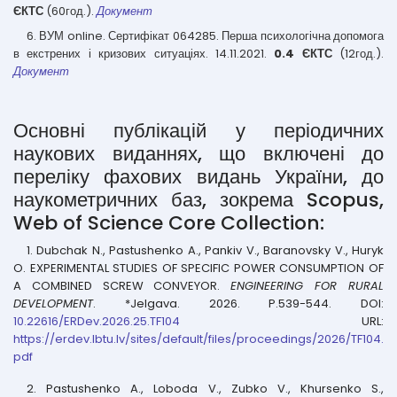
ЄКТС
(60год.).
Документ
6. ВУМ online. Сертифікат 064285. Перша психологічна допомога
в екстрених і кризових ситуаціях. 14.11.2021.
0.4 ЄКТС
(12год.).
Документ
Основні публікацій у періодичних
наукових виданнях, що включені до
переліку фахових видань України, до
наукометричних баз, зокрема Scopus,
Web of Science Core Collection:
1. Dubchak N., Pastushenko A., Pankiv V., Baranovsky V., Huryk
O. EXPERIMENTAL STUDIES OF SPECIFIC POWER CONSUMPTION OF
A COMBINED SCREW CONVEYOR.
ENGINEERING FOR RURAL
DEVELOPMENT
. *Jelgava. 2026. P.539-544. DOI:
10.22616/ERDev.2026.25.TF104
URL:
https://erdev.lbtu.lv/sites/default/files/proceedings/2026/TF104.
pdf
2. Pastushenko A., Loboda V., Zubko V., Khursenko S.,