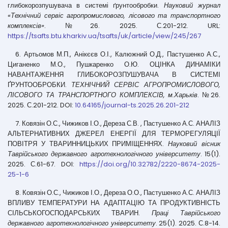
глибокорозпушувача в системі ґрунтообробки.
Науковий журнал
«Технічний сервіс агропромислового, лісового та транспортного
комплексів»
. №26. 2025. С.201-212. URL:
https://tsafts.btu.kharkiv.ua/tsafts/uk/article/view/245/267
6. Артьомов М.П., Анікєєв О.І., Калюжний О.Д., Пастушенко А.С.,
Циганенко М.О., Пушкаренко О.Ю. ОЦІНКА ДИНАМІКИ
НАВАНТАЖЕННЯ ГЛИБОКОРОЗПУШУВАЧА В СИСТЕМІ
ҐРУНТООБРОБКИ.
ТЕХНІЧНИЙ СЕРВІС АГРОПРОМИСЛОВОГО,
ЛІСОВОГО ТА ТРАНСПОРТНОГО КОМПЛЕКСІВ, м.Харьків
. №26.
2025. С.201-212. DOI:
10.64165/journal-ts.2025.26.201-212
7. Ковязін О.С., Чижиков І.О., Дереза С.В. , Пастушенко А.С. АНАЛІЗ
АЛЬТЕРНАТИВНИХ ДЖЕРЕЛ ЕНЕРГІЇ ДЛЯ ТЕРМОРЕГУЛЯЦІЇ
ПОВІТРЯ У ТВАРИННИЦЬКИХ ПРИМІЩЕННЯХ.
Науковий вісник
Таврійського державного агротехнологічного університету
. 15(1).
2025. С.61-67. DOI:
https://doi.org/10.32782/2220-8674-2025-
25-1-6
8. Ковязін О.С., Чижиков І.О., Дереза О.О., Пастушенко А.С. АНАЛІЗ
ВПЛИВУ ТЕМПЕРАТУРИ НА АДАПТАЦІЮ ТА ПРОДУКТИВНІСТЬ
СІЛЬСЬКОГОСПОДАРСЬКИХ ТВАРИН.
Праці Таврійського
державного агротехнологічного університету
. 25(1). 2025. С.8-14.