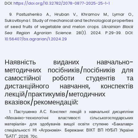
DOI:
https://doi.org/10.32782/2078-0877-2025-25-1-1
9. Pastushenko A., Hruban V., Khramov M., Lymar O.,
Sukovitsyna I. Study of mechanical and technological properties
of seed fruits of vegetable and melon crops.
Ukrainian Black
Sea Region Agrarian Science
. 28(1). 2024. P.29-39. DOI:
10.56407/bs.agrarian/1.2024.29
Наявність виданих навчально-
методичних посібників/посібників для
самостійної роботи студентів та
дистанційного навчання, конспектів
лекцій/практикумів/методичних
вказівок/рекомендацій:
1. Пастушенко А.С. Конспект лекцій з навчальної дисципліни
«Механіко-технологічні властивості сільськогосподарських
матеріалів» для здобувачів вищої освіти ступеню «Бакалавр»
спеціальності Н1 «Агрономія». Бережани: ВІКТ ВП НУБіП України
"БАТІ". 2026. 70c.