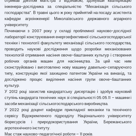
отримав диплом магістра з відзнакою, здобувши кваліфікацію
інженера-дослідника за спеціальністю “Механізація сільського
господарства”. В травні цього ж року прийнятий на посаду асистента
кафедри агроінженерії Миколаївського державного аграрного
університету.
Починаючи з 2007 року у складі проблемної науково-дослідної
лабораторії конструювання енергоефективної сільськогосподарської
техніки і технології факультету механізації сільського господарства,
проводить наукові дослідження щодо розробки механізованих
технологій отримання насіння овоче-баштанних культур і створення
робочих органів машин для насінництва. За цей час ним
сконструйовано і виготовлено нову машину давильно-сепаруючого
типу, конструкцію якої захищено патентом України на винахід, та
досліджено процес виділення насіння групи овоче-баштанних
культур.
У 2012 році захистив кандидатську дисертацію і здобув науковий
ступінь кандидата технічних наук зі спеціальності 05.05.11 – машини і
засоби механізації сільськогосподарського виробництва.
У 2022 році доцент кафедри прикладної механіки та технічного
сервісу Відокремленого підрозділу Національного університету
біоресурсів і природокористування України, Бережанського
агротехнічного інституту.
Має стаж науково-педагогічної роботи – 11 років.