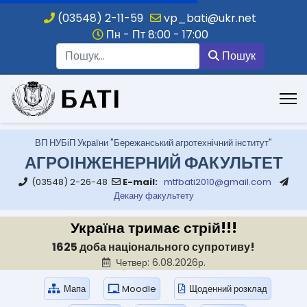
(03548) 2-11-59
vp_bati@ukr.net
Пн - Пт 8:00 - 17:00
Пошук
Пошук
.
ВП НУБіП України "Бережанський агротехнічний інститут"
АГРОІНЖЕНЕРНИЙ ФАКУЛЬТЕТ
(03548) 2-26-48
E-mail:
mtfbati2010@gmail.com
Декану факультету
Україна тримає стрій!!!
1625 доба національного супротиву!
Четвер: 6.08.2026р.
Мапа
Moodle
Щоденний розклад