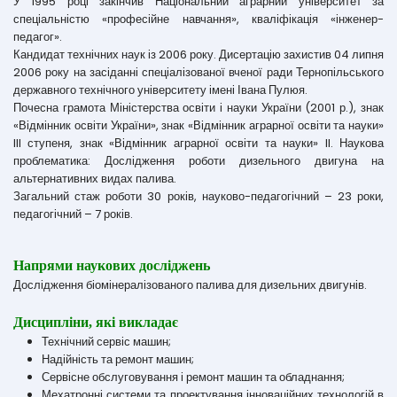
У 1995 році закінчив Національний аграрний університет за
спеціальністю «професійне навчання», кваліфікація «інженер-
педагог».
Кандидат технічних наук із 2006 року. Дисертацію захистив 04 липня
2006 року на засіданні спеціалізованої вченої ради Тернопільського
державного технічного університету імені Івана Пулюя.
Почесна грамота Міністерства освіти і науки України (2001 р.), знак
«Відмінник освіти України», знак «Відмінник аграрної освіти та науки»
III ступеня, знак «Відмінник аграрної освіти та науки» II. Наукова
проблематика: Дослідження роботи дизельного двигуна на
альтернативних видах палива.
Загальний стаж роботи 30 років, науково-педагогічний – 23 роки,
педагогічний – 7 років.
Напрями наукових досліджень
Дослідження біомінералізованого палива для дизельних двигунів.
Дисципліни, які викладає
Технічний сервіс машин;
Надійність та ремонт машин;
Сервісне обслуговування і ремонт машин та обладнання;
Мехатронні системи та проектування інноваційних технологій в