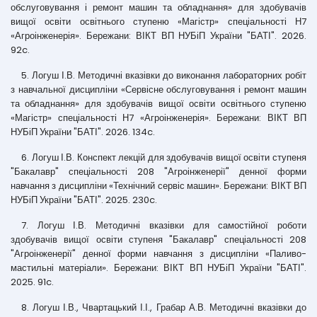
обслуговування і ремонт машин та обладнання» для здобувачів
вищої освіти освітнього ступеню «Магістр» спеціальності Н7
«Агроінженерія». Бережани: ВІКТ ВП НУБіП України "БАТІ". 2026.
92c.
5. Логуш І.В. Методичні вказівки до виконання лабораторних робіт
з навчальної дисципліни «Сервісне обслуговування і ремонт машин
та обладнання» для здобувачів вищої освіти освітнього ступеню
«Магістр» спеціальності Н7 «Агроінженерія». Бережани: ВІКТ ВП
НУБіП України "БАТІ". 2026. 134c.
6. Логуш І.В. Конспект лекцій для здобувачів вищої освіти ступеня
"Бакалавр" спеціальності 208 "Агроінженерії" денної форми
навчання з дисципліни «Технічний сервіс машин». Бережани: ВІКТ ВП
НУБіП України "БАТІ". 2025. 230c.
7. Логуш І.В. Методичні вказівки для самостійної роботи
здобувачів вищої освіти ступеня "Бакалавр" спеціальності 208
"Агроінженерії" денної форми навчання з дисципліни «Паливо-
мастильні матеріали». Бережани: ВІКТ ВП НУБіП України "БАТІ".
2025. 91c.
8. Логуш І.В., Чвартацький І.І., Грабар А.В. Методичні вказівки до