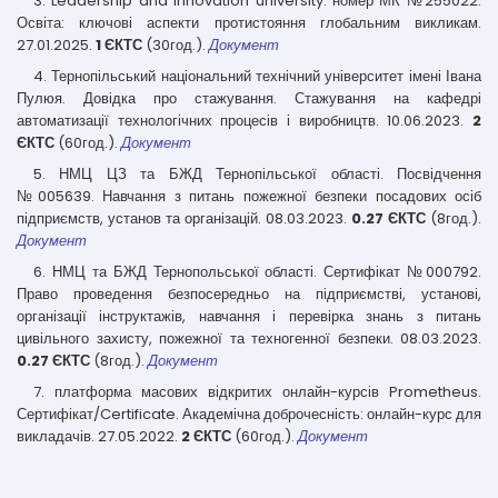
3. Leadership and innovation university. номер МК №255022.
Освіта: ключові аспекти протистояння глобальним викликам.
27.01.2025.
1 ЄКТС
(30год.).
Документ
4. Тернопільський національний технічний університет імені Івана
Пулюя. Довідка про стажування. Стажування на кафедрі
автоматизації технологічних процесів і виробництв. 10.06.2023.
2
ЄКТС
(60год.).
Документ
5. НМЦ ЦЗ та БЖД Тернопільської області. Посвідчення
№005639. Навчання з питань пожежної безпеки посадових осіб
підприємств, установ та організацій. 08.03.2023.
0.27 ЄКТС
(8год.).
Документ
6. НМЦ та БЖД Тернопольської області. Сертифікат №000792.
Право проведення безпосередньо на підприємстві, установі,
організації інструктажів, навчання і перевірка знань з питань
цивільного захисту, пожежної та техногенної безпеки. 08.03.2023.
0.27 ЄКТС
(8год.).
Документ
7. платформа масових відкритих онлайн-курсів Prometheus.
Сертифікат/Certificate. Академічна доброчесність: онлайн-курс для
викладачів. 27.05.2022.
2 ЄКТС
(60год.).
Документ