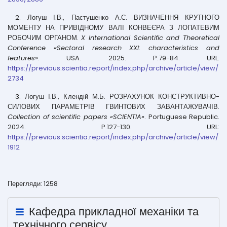
2. Логуш І.В., Пастушенко А.С. ВИЗНАЧЕННЯ КРУТНОГО
МОМЕНТУ НА ПРИВІДНОМУ ВАЛІ КОНВЕЄРА З ЛОПАТЕВИМ
РОБОЧИМ ОРГАНОМ.
X International Scientific and Theoretical
Conference «Sectoral research XXI: characteristics and
features»
. USA. 2025. P.79-84. URL:
https://previous.scientia.report/index.php/archive/article/view/
2734
3. Логуш І.В., Клендій М.Б. РОЗРАХУНОК КОНСТРУКТИВНО-
СИЛОВИХ ПАРАМЕТРІВ ГВИНТОВИХ ЗАВАНТАЖУВАЧІВ.
Collection of scientific papers «SCIENTIA»
. Portuguese Republic.
2024. P.127-130. URL:
https://previous.scientia.report/index.php/archive/article/view/
1912
Перегляди: 1258
Кафедра прикладної механіки та
технічного сервісу