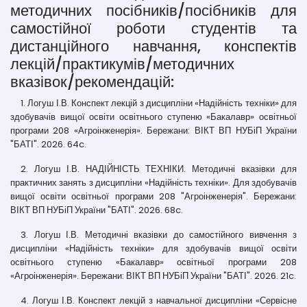
методичних посібників/посібників для
самостійної роботи студентів та
дистанційного навчання, конспектів
лекцій/практикумів/методичних
вказівок/рекомендацій:
1. Логуш І.В. Конспект лекцій з дисципліни «Надійність техніки» для
здобувачів вищої освіти освітнього ступеню «Бакалавр» освітньої
програми 208 «Агроінженерія». Бережани: ВІКТ ВП НУБіП України
"БАТІ". 2026. 64c.
2. Логуш І.В. НАДІЙНІСТЬ ТЕХНІКИ. Методичні вказівки для
практичних занять з дисципліни «Надійність техніки». Для здобувачів
вищої освіти освітньої програми 208 "Агроінженерія". Бережани:
ВІКТ ВП НУБіП України "БАТІ". 2026. 68c.
3. Логуш І.В. Методичні вказівки до самостійного вивчення з
дисципліни «Надійність техніки» для здобувачів вищої освіти
освітнього ступеню «Бакалавр» освітньої програми 208
«Агроінженерія». Бережани: ВІКТ ВП НУБіП України "БАТІ". 2026. 21c.
4. Логуш І.В. Конспект лекцій з навчальної дисципліни «Сервісне