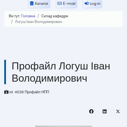
Каталог
Е-mail
Log in
Ви тут:
Головна
Склад кафедри
Логуш Іван Володимирович
Профайл Логуш Іван
Володимирович
id:
4026
Профайл НПП