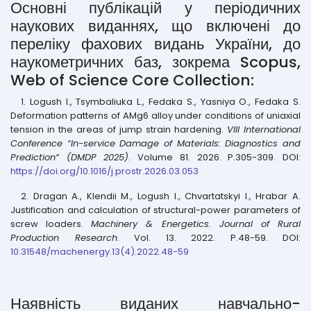
Основні публікацій у періодичних
наукових виданнях, що включені до
переліку фахових видань України, до
наукометричних баз, зокрема Scopus,
Web of Science Core Collection:
1. Logush I., Tsymbaliuka L., Fedaka S., Yasniya O., Fedaka S.
Deformation patterns of AMg6 alloy under conditions of uniaxial
tension in the areas of jump strain hardening.
VIII International
Conference “In-service Damage of Materials: Diagnostics and
Prediction“ (DMDP 2025)
. Volume 81. 2026. P.305-309. DOI:
https://doi.org/10.1016/j.prostr.2026.03.053
2. Dragan A., Klendii M., Logush I., Chvartatskyi I., Hrabar A.
Justification and calculation of structural-power parameters of
screw loaders.
Machinery & Energetics. Journal of Rural
Production Research
. Vol. 13. 2022. P.48-59. DOI:
10.31548/machenergy.13(4).2022.48-59
Наявність виданих навчально-