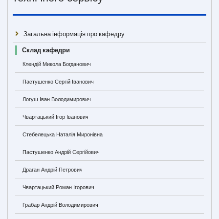
Загальна інформація про кафедру
Склад кафедри
Клендій Микола Богданович
Пастушенко Сергій Іванович
Логуш Іван Володимирович
Чвартацький Ігор Іванович
Стебелецька Наталія Миронівна
Пастушенко Андрій Сергійович
Драган Андрій Петрович
Чвартацький Роман Ігорович
Грабар Андрій Володимирович