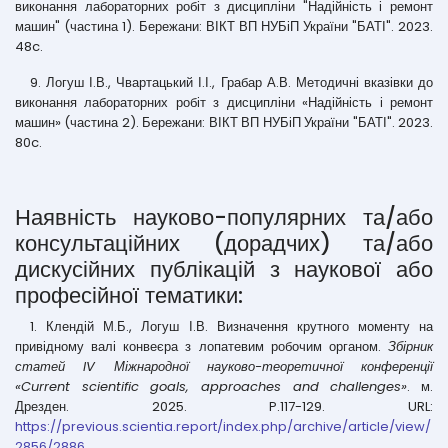
виконання лабораторних робіт з дисципліни "Надійність і ремонт
машин" (частина 1). Бережани: ВІКТ ВП НУБіП України "БАТІ". 2023.
48c.
9. Логуш І.В., Чвартацький І.І., Грабар А.В. Методичні вказівки до
виконання лабораторних робіт з дисципліни «Надійність і ремонт
машин» (частина 2). Бережани: ВІКТ ВП НУБіП України "БАТІ". 2023.
80c.
Наявність науково-популярних та/або
консультаційних (дорадчих) та/або
дискусійних публікацій з наукової або
професійної тематики:
1. Клендій М.Б., Логуш І.В. Визначення крутного моменту на
привідному валі конвеєра з лопатевим робочим органом.
Збірник
статей IV Міжнародної науково-теоретичної конференції
«Current scientific goals, approaches and challenges»
. м.
Дрезден. 2025. P.117-129. URL:
https://previous.scientia.report/index.php/archive/article/view/
2856/2886