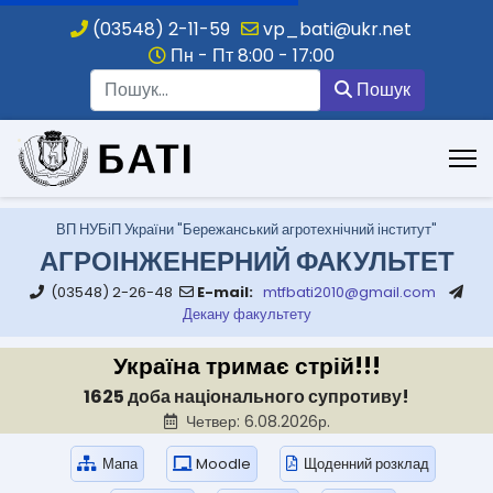
(03548) 2-11-59
vp_bati@ukr.net
Пн - Пт 8:00 - 17:00
Пошук
Пошук
.
ВП НУБіП України "Бережанський агротехнічний інститут"
АГРОІНЖЕНЕРНИЙ ФАКУЛЬТЕТ
(03548) 2-26-48
E-mail:
mtfbati2010@gmail.com
Декану факультету
Україна тримає стрій!!!
1625 доба національного супротиву!
Четвер: 6.08.2026р.
Мапа
Moodle
Щоденний розклад