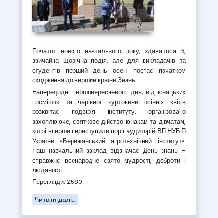
Початок нового навчального року, здавалося б,
звичайна щорічна подія, але для викладачів та
студентів перший день осені постає початком
сходження до вершин країни Знань.
Напередодні першовересневого дня, від юнацьких
посмішок та чарівної хуртовини осінніх квітів
розквітає подвір’я інституту, організовано
захоплююче, святкове дійство юнакам та дівчатам,
котрі вперше переступили поріг аудиторій ВП НУБіП
України «Бережанський агротехнічний інститут».
Наш навчальний заклад відзначає День знань –
справжнє всенародне свято мудрості, доброти і
людяності.
Перегляди: 2589
Читати далі...