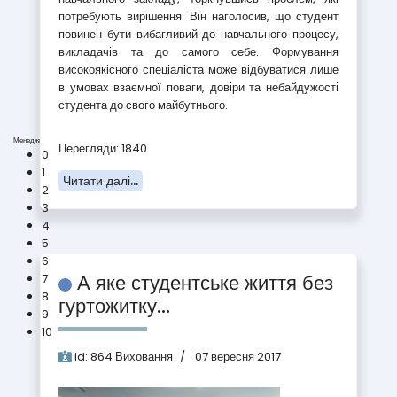
потребують вирішення. Він наголосив, що студент
повинен бути вибагливий до навчального процесу,
викладачів та до самого себе. Формування
високоякісного спеціаліста може відбуватися лише
в умовах взаємної поваги, довіри та небайдужості
студента до свого майбутнього.
Менеджмент (D3)
Перегляди: 1840
0
1
Читати далі...
2
3
4
5
6
А яке студентське життя без
7
8
гуртожитку...
9
10
id:
864
Виховання
07 вересня 2017