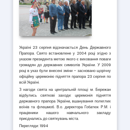
Україні 23 серпня відзначається День Державного
Прапора. Свято встановлене у 2004 році згідно з
указом президента метою якого є виховання поваги
громадян до державних символів України. У 2009
році в указ були внесені зміни – засновано щорічну
офіційну церемонію підняття прапора 23 серпня по
всій Україні.
З нагоди свята на центральній площі м. Бережан
відбулись святкові заходи: церемонія підняття
державного прапора України, вшанування полеглих
воїнів та флешмоб. В.о. директора Гобатюк Р.М. і
працівники нашого навчального закладу
приєднались до святкувань міста.
Перегляди: 1994