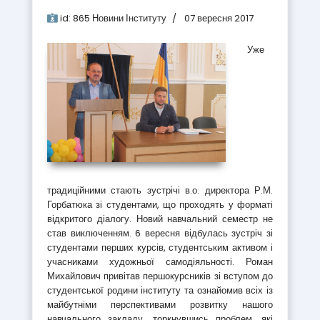
id:
865
Новини Інституту
07 вересня 2017
Уже
традиційними стають зустрічі в.о. директора Р.М.
Горбатюка зі студентами, що проходять у форматі
відкритого діалогу. Новий навчальний семестр не
став виключенням. 6 вересня відбулась зустріч зі
студентами перших курсів, студентським активом і
учасниками художньої самодіяльності. Роман
Михайлович привітав першокурсників зі вступом до
студентської родини інституту та ознайомив всіх із
майбутніми перспективами розвитку нашого
навчального закладу, торкнувшись проблем, які