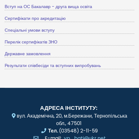
Вступ на ОС Бакалавр - друга вища освіта
Сертифікати про акредитацію
Спеціальні умови вступу
Перелік сертифікатів ЗНО
Державне замовлення
Результати співбесіди та вступних випробувань
АДРЕСА ІНСТИТУТУ:
вул. Академічна, 20, м.Бережани, Тернопільська
обл., 47501
Тел.
(03548) 2-11-59
E-mail:
vp_bati@ukr.net