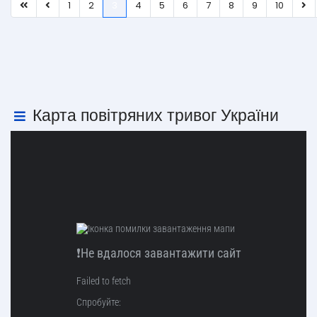
1
2
3
4
5
6
7
8
9
10
Карта повітряних тривог України