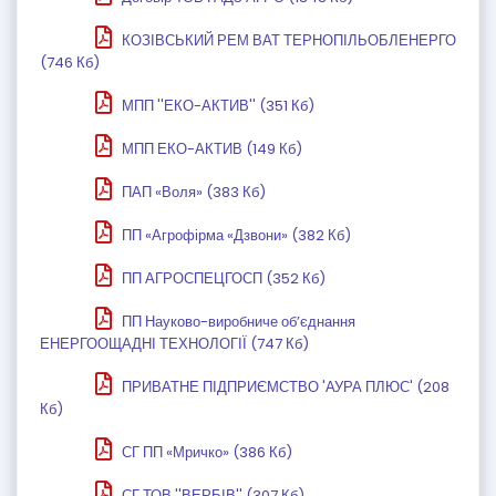
КОЗІВСЬКИЙ РЕМ ВАТ ТЕРНОПІЛЬОБЛЕНЕРГО
(746 Кб)
МПП ''ЕКО-АКТИВ'' (351 Кб)
МПП ЕКО-АКТИВ (149 Кб)
ПАП «Воля» (383 Кб)
ПП «Агрофірма «Дзвони» (382 Кб)
ПП АГРОСПЕЦГОСП (352 Кб)
ПП Науково-виробниче об’єднання
ЕНЕРГООЩАДНІ ТЕХНОЛОГІЇ (747 Кб)
ПРИВАТНЕ ПІДПРИЄМСТВО 'АУРА ПЛЮС' (208
Кб)
СГ ПП «Мричко» (386 Кб)
СГ ТОВ ''ВЕРБІВ'' (307 Кб)