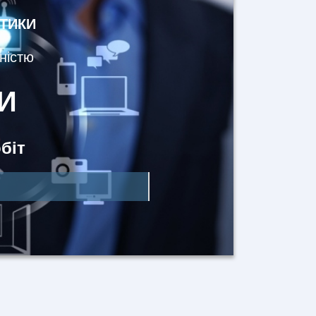
АТИКИ
ністю
И
біт