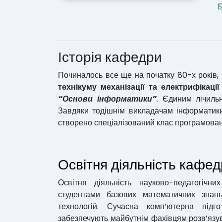
Історія кафедри
Починалось все ще на початку 80-х років, 
технікуму механізації та електрифікаці
“Основи інформатики”
. Єдиним лічиль
Завдяки тодішнім викладачам інформати
створено спеціалізований клас програмован
Освітня діяльність кафе
Освітня діяльність науково-педагогічн
студентами базових математичних знан
технологій. Сучасна комп’ютерна під
забезпечують майбутнім фахівцям розв’язув