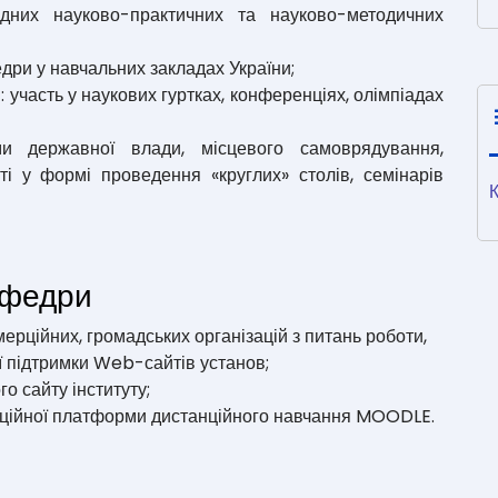
одних науково-практичних та науково-методичних
ри у навчальних закладах України;
: участь у наукових гуртках, конференціях, олімпіадах
ми державної влади, місцевого самоврядування,
ті у формі проведення «круглих» столів, семінарів
кафедри
рційних, громадських організацій з питань роботи,
ї підтримки Web-сайтів установ;
о сайту інституту;
ційної платформи дистанційного навчання MOODLE.