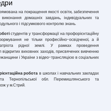
едри
ямована на покращення якості освіти, забезпечення
 виконання домашніх завдань, індивідуальних та
одульного і підсумкового контролю знань.
оботі
студентів у трансформації на профорієнтаційну
ормування не тільки професійно-освідченої, а й
 патріота рідної землі. У рамках проведення
л відкритих виховних заходів, присвячених вивченню
ежанщини і України з відео-трансляцією в соціальних
ієнтаційна робота
в школах і навчальних закладах
 та Тернопільської обл. Перемишлянського та
кож у м.Стрий.