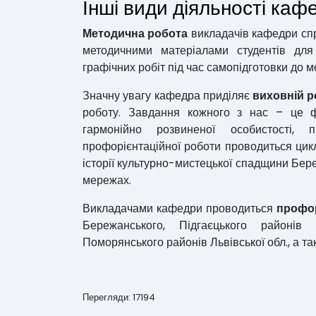
Інші види діяльності каф
Методична робота
викладачів кафедри спр
методичними матеріалами студентів для
графічних робіт під час самопідготовки до м
Значну увагу кафедра приділяє
виховній р
роботу. Завдання кожного з нас – це ф
гармонійно розвиненої особистості,
профорієнтаційної роботи проводиться цик
історії культурно-мистецької спадщини Бер
мережах.
Викладачами кафедри проводиться
профор
Бережанського, Підгаєцького районів
Поморянського районів Львівської обл., а та
Перегляди: 17194