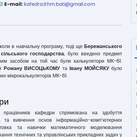
E-mail:
kafedra.ithm.bati@gmail.com
коли в навчальну програму, тоді ще
Бережанського
ї сільського господарства
, було введено предмет
ним засобом на той час були калькулятори МК-61.
ки
Роману ВИСОЦЬКОМУ
та
Івану МОЙСЯКУ
було
их мікрокалькуляторів МК-61.
дри
их працівників кафедри спрямована на здобуття
ь та вивчення основ інформаційно-комп’ютерних
готовка та навички математичного моделювання
ання технічних та управлінських прикладних задач у