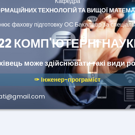
Кафедра
РМАЦІЙНИХ ТЕХНОЛОГІЙ ТА ВИЩОЇ МАТЕМ
снює фахову підготовку ОС Бакалавр за спеціаль
122 КОМП'ЮТЕРНІ НАУК
хівець може здійснювати такі види ро
✑ Інженер-програміст
.bati@gmail.com