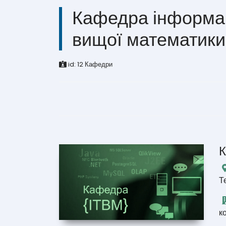
Кафедра інформац
вищої математики
id:
12
Кафедри
К
Т
к