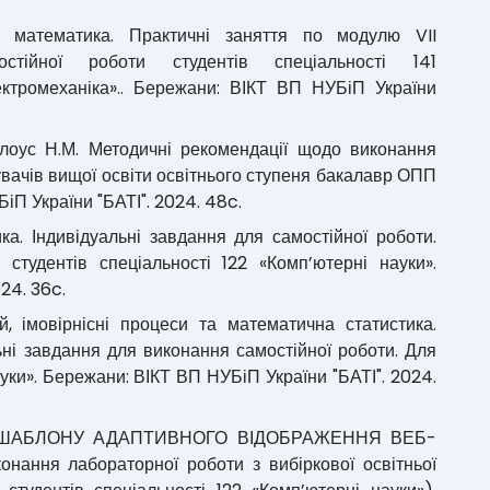
а математика. Практичні заняття по модулю VII
стійної роботи студентів спеціальності 141
лектромеханіка».. Бережани: ВІКТ ВП НУБіП України
 Білоус Н.М. Методичні рекомендації щодо виконання
увачів вищої освіти освітнього ступеня бакалавр ОПП
іП України "БАТІ". 2024. 48c.
ка. Індивідуальні завдання для самостійної роботи.
студентів спеціальності 122 «Комп’ютерні науки».
24. 36c.
ей, імовірнісні процеси та математична статистика.
ьні завдання для виконання самостійної роботи. Для
ауки». Бережани: ВІКТ ВП НУБіП України "БАТІ". 2024.
НЯ ШАБЛОНУ АДАПТИВНОГО ВІДОБРАЖЕННЯ ВЕБ-
онання лабораторної роботи з вибіркової освітньої