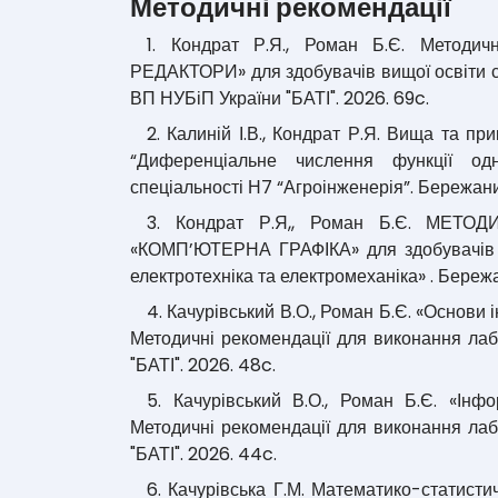
Методичні рекомендації
1. Кондрат Р.Я., Роман Б.Є. Методич
РЕДАКТОРИ» для здобувачів вищої освіти сп
ВП НУБіП України "БАТІ". 2026. 69c.
2. Калиній І.В., Кондрат Р.Я. Вища та пр
“Диференціальне числення функції одн
спеціальності Н7 “Агроінженерія”. Бережани
3. Кондрат Р.Я,, Роман Б.Є. МЕТ
«КОМП’ЮТЕРНА ГРАФІКА» для здобувачів в
електротехніка та електромеханіка» . Бережа
4. Качурівський В.О., Роман Б.Є. «Основи 
Методичні рекомендації для виконання лаб
"БАТІ". 2026. 48c.
5. Качурівський В.О., Роман Б.Є. «Інфо
Методичні рекомендації для виконання лаб
"БАТІ". 2026. 44c.
6. Качурівська Г.М. Математико-статистич