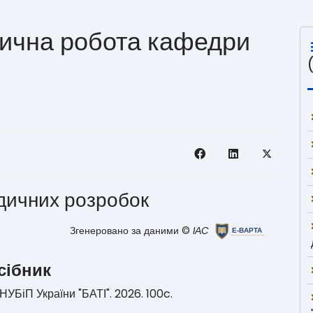
ична робота кафедри
дичних розробок
Згенеровано за даними ©
IАC
сібник
НУБіП України "БАТІ". 2026. 100c.