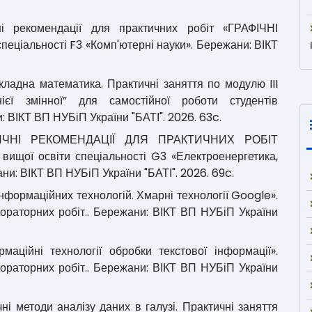
ні рекомендації для практичних робіт «ГРАФІЧНІ
еціальності F3 «Комп'ютерні науки». Бережани: ВІКТ
икладна математика. Практичні заняття по модулю III
ієї змінної” для самостійної роботи студентів
: ВІКТ ВП НУБіП України "БАТІ". 2026. 63c.
ОДИЧНІ РЕКОМЕНДАЦІЇ ДЛЯ ПРАКТИЧНИХ РОБІТ
ищої освіти спеціальності G3 «Електроенергетика,
ни: ВІКТ ВП НУБіП України "БАТІ". 2026. 69c.
інформаційних технологій. Хмарні технології Google».
ораторних робіт.. Бережани: ВІКТ ВП НУБіП України
рмаційні технології обробки текстової інформації».
ораторних робіт.. Бережани: ВІКТ ВП НУБіП України
ні методи аналізу даних в галузі. Практичні заняття