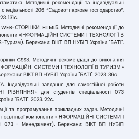
таматика. Методичні рекомендації та індивідуальні
в спеціальності 206 “Садово-паркове господарство”.
3. 131c.
 WEB-СТОРІНКИ. HTML5. Методичні рекомендації до
 компоненти «ІНФОРМАЦІЙНІ СИСТЕМИ І ТЕХНОЛОГІЇ В
2-Туризм). Бережани: ВІКТ ВП НУБіП України "БАТІ".
торінки CSS3. Методичні рекомендації до виконання
и «ІНФОРМАЦІЙНІ СИСТЕМИ І ТЕХНОЛОГІЇ В ТУРИЗМІ»
Бережани: ВІКТ ВП НУБіП України "БАТІ". 2023. 36c.
. Індивідуальні завдання для самостійної роботи
РІВНЯННЯ» для студентів спеціальності 073
аїни "БАТІ". 2023. 22c.
зації та програмування прикладних задач. Методичні
біт освітньої компоненти «ІНФОРМАЦІЙНІ СИСТЕМИ І
сті 073 - Менеджмент). Бережани: ВІКТ ВП НУБіП