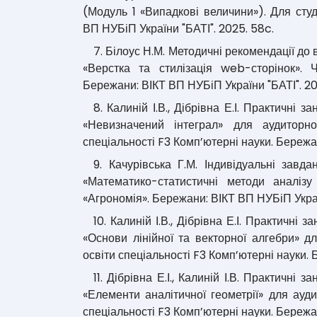
(Модуль 1 «Випадкові величини»). Для студ
ВП НУБіП України "БАТІ". 2025. 58c.
7. Білоус Н.М. Методичні рекомендації до
«Верстка та стилізація web-сторінок». 
Бережани: ВІКТ ВП НУБіП України "БАТІ". 20
8. Калиній І.В., Дібрівна Е.І. Практичні 
«Невизначений інтеграл» для аудиторно
спеціальності F3 Комп’ютерні науки. Бережа
9. Качурівська Г.М. Індивідуальні завд
«Математико-статистичні методи аналізу
«Агрономія». Бережани: ВІКТ ВП НУБіП Украї
10. Калиній І.В., Дібрівна Е.І. Практичні
«Основи лінійної та векторної алгебри» д
освіти спеціальності F3 Комп’ютерні науки. 
11. Дібрівна Е.І., Калиній І.В. Практичні
«Елементи аналітичної геометрії» для ауди
спеціальності F3 Комп’ютерні науки. Бережа