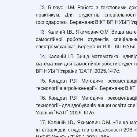
12. Білоус Н.М. Робота з текстовими д
практикум. Для студентів спеціальнос
господарство.. Бережани: ВІКТ ВП НУБіП Укр
13. Калиній І.В., Якимович О.М. Вища мат
самостійної роботи студентів спеціальн
електромеханіка”. Бережани: ВІКТ ВП НУБіП 
14. Калиній І.В. Вища математика. Індив
математики для самостійної роботи студенті
ВП НУБіП України "БАТІ". 2025. 147c.
15. Кондрат Р.Я. Методичні рекомендаці
технології в агроінженерії».. Бережани: ВІКТ
16. Кондрат Р.Я. Методичні рекомендаці
технології» для здобувачів вищої освіти сп
України "БАТІ". 2025. 102c.
17. Калиній І.В., Якимович О.М. «Вища м
інтеграл» для студентів спеціальності 206