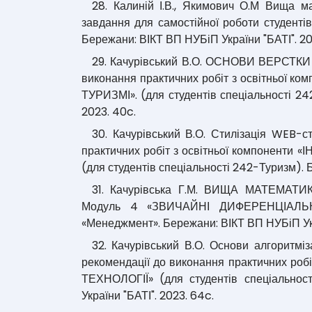
28. Калиній І.В., Якимович О.М Вища ма
завдання для самостійної роботи студенті
Бережани: ВІКТ ВП НУБіП України "БАТІ". 202
29. Качурівський В.О. ОСНОВИ ВЕРСТКИ
виконання практичних робіт з освітньої
ТУРИЗМІ». (для студентів спеціальності 24
2023. 40c.
30. Качурівський В.О. Стилізація WEB-с
практичних робіт з освітньої компонент
(для студентів спеціальності 242-Туризм). 
31. Качурівська Г.М. ВИЩА МАТЕМАТИКА
Модуль 4 «ЗВИЧАЙНІ ДИФЕРЕНЦІАЛЬНІ 
«Менеджмент». Бережани: ВІКТ ВП НУБіП Укр
32. Качурівський В.О. Основи алгоритмі
рекомендації до виконання практичних ро
ТЕХНОЛОГІЇ» (для студентів спеціально
України "БАТІ". 2023. 64c.