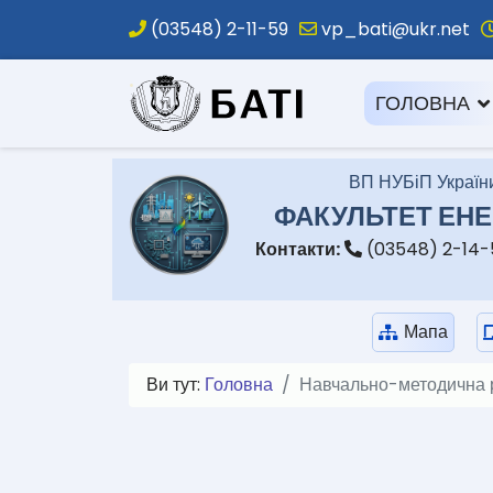
(03548) 2-11-59
vp_bati@ukr.net
.
ГОЛОВНА
ВП НУБіП України
ФАКУЛЬТЕТ ЕНЕ
Контакти:
(03548) 2-14
Мапа
Ви тут:
Головна
Навчально-методична 