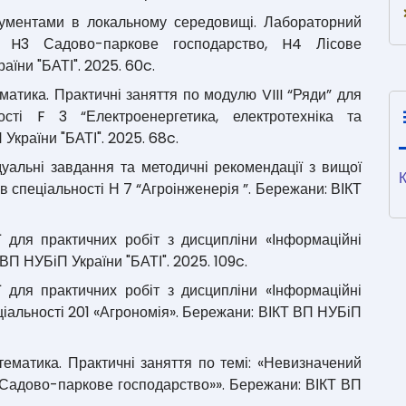
окументами в локальному середовищі. Лабораторний
ті H3 Садово-паркове господарство, H4 Лісове
аїни "БАТІ". 2025. 60c.
ематика. Практичні заняття по модулю VIII “Ряди” для
ості F 3 “Електроенергетика, електротехніка та
України "БАТІ". 2025. 68c.
ідуальні завдання та методичні рекомендації з вищої
в спеціальності Н 7 “Агроінженерія ”. Бережани: ВІКТ
ї для практичних робіт з дисципліни «Інформаційні
 ВП НУБіП України "БАТІ". 2025. 109c.
ї для практичних робіт з дисципліни «Інформаційні
еціальності 201 «Агрономія». Бережани: ВІКТ ВП НУБіП
атематика. Практичні заняття по темі: «Невизначений
 «Садово-паркове господарство»». Бережани: ВІКТ ВП