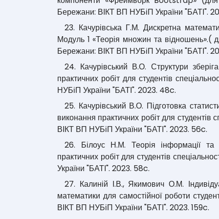
компоненти «Фреймворк Bootstrap» (для с
Бережани: ВІКТ ВП НУБіП України "БАТІ". 20
23. Качурівська Г.М. Дискретна математи
Модуль 1 «Теорія множин та відношень».( дл
Бережани: ВІКТ ВП НУБіП України "БАТІ". 20
24. Качурівський В.О. Структури зберіг
практичних робіт для студентів спеціально
НУБіП України "БАТІ". 2023. 48c.
25. Качурівський В.О. Підготовка статис
виконання практичних робіт для студентів с
ВІКТ ВП НУБіП України "БАТІ". 2023. 56c.
26. Білоус Н.М. Теорія інформації та
практичних робіт для студентів спеціальнос
України "БАТІ". 2023. 58c.
27. Калиній І.В., Якимович О.М. Індиві
математики для самостійної роботи студент
ВІКТ ВП НУБіП України "БАТІ". 2023. 159c.