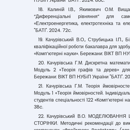
НУБіП України "БАТІ". 2024. 86c.
18. Калиній І.В., Якимович О.М. Вищ
“Диференціальні рівняння” для само
«Електроенергетика, електротехніка та е
"БАТІ". 2024. 72c.
19. Качурівський В.О., Струбицька І.П.,
кваліфікаційної роботи бакалавра для здоб
«Комп’ютерні науки». Бережани: ВІКТ ВП НУБ
20. Качурівська Г.М. Дискретна математи
Модуль 2 «Теорія графів та дерев» для 
Бережани: ВІКТ ВП НУБіП України "БАТІ". 20
21. Качурівська Г.М. Теорія ймовірност
Модуль 1 «Теорія ймовірностей. Індивідуал
студентів спеціальності 122 «Комп’ютерні н
38c.
22. Качурівський В.О. МОДЕЛЮВАН
СТОРІНКИ. Методичні рекомендації до вик