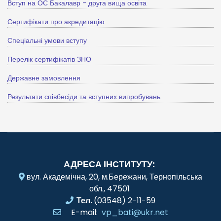
Вступ на ОС Бакалавр - друга вища освіта
Сертифікати про акредитацію
Спеціальні умови вступу
Перелік сертифікатів ЗНО
Державне замовлення
Результати співбесіди та вступних випробувань
АДРЕСА ІНСТИТУТУ:
вул. Академічна, 20, м.Бережани, Тернопільська
обл., 47501
Тел.
(03548) 2-11-59
E-mail:
vp_bati@ukr.net