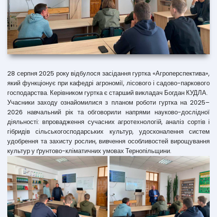
28 серпня 2025 року відбулося засідання гуртка «Агроперспектива»,
який функціонує при кафедрі агрономії, лісового і садово-паркового
господарства. Керівником гуртка є старший викладач Богдан КУДЛА.
Учасники заходу ознайомилися з планом роботи гуртка на 2025–
2026 навчальний рік та обговорили напрями науково-дослідної
діяльності: впровадження сучасних агротехнологій, аналіз сортів і
гібридів сільськогосподарських культур, удосконалення систем
удобрення та захисту рослин, вивчення особливостей вирощування
культур у ґрунтово-кліматичних умовах Тернопільщини.