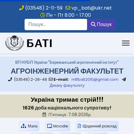
(03548) 2-11-59
vp_bati@ukr.net
Пн - Пт 8:00 - 17:00
Пошук
Пошук
.
ВП НУБіП України "Бережанський агротехнічний інститут"
АГРОІНЖЕНЕРНИЙ ФАКУЛЬТЕТ
(03548) 2-26-48
E-mail:
mtfbati2010@gmail.com
Декану факультету
Україна тримає стрій!!!
1626 доба національного супротиву!
П'ятниця: 7.08.2026р.
Мапа
Moodle
Щоденний розклад