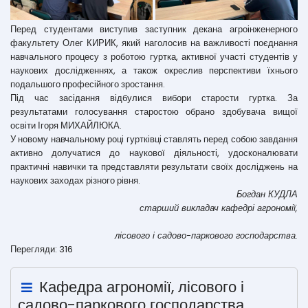
Перед студентами виступив заступник декана агроінженерного
факультету Олег КИРИК, який наголосив на важливості поєднання
навчального процесу з роботою гуртка, активної участі студентів у
наукових дослідженнях, а також окреслив перспективи їхнього
подальшого професійного зростання.
Під час засідання відбулися вибори старости гуртка. За
результатами голосування старостою обрано здобувача вищої
освіти Ігоря МИХАЙЛЮКА.
У новому навчальному році гуртківці ставлять перед собою завдання
активно долучатися до наукової діяльності, удосконалювати
практичні навички та представляти результати своїх досліджень на
наукових заходах різного рівня.
Богдан КУДЛА
старший викладач кафедрі агрономії,
лісового і садово-паркового господарства.
Перегляди: 316
Кафедра агрономії, лісового і
садово-паркового господарства