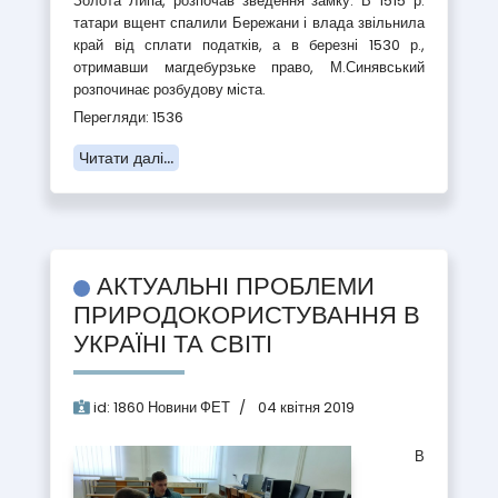
Золота Липа, розпочав зведення замку. В 1515 р.
татари вщент спалили Бережани і влада звільнила
край від сплати податків, а в березні 1530 р.,
отримавши магдебурзьке право, М.Синявський
розпочинає розбудову міста.
Перегляди: 1536
Читати далі...
АКТУАЛЬНІ ПРОБЛЕМИ
ПРИРОДОКОРИСТУВАННЯ В
УКРАЇНІ ТА СВІТІ
id:
1860
Новини ФЕТ
04 квітня 2019
В