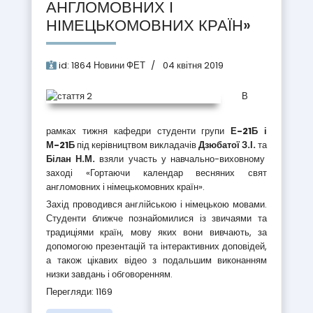
АНГЛОМОВНИХ І
НІМЕЦЬКОМОВНИХ КРАЇН»
id:
1864
Новини ФЕТ
04 квітня 2019
В
рамках тижня кафедри студенти групи
Е-21Б і
М-21Б
під керівництвом викладачів
Дзюбатої З.І.
та
Білан Н.М.
взяли участь у навчально-виховному
заході «Гортаючи календар весняних свят
англомовних і німецькомовних країн».
Захід проводився англійською і німецькою мовами.
Студенти ближче познайомилися із звичаями та
традиціями країн, мову яких вони вивчають, за
допомогою презентацій та інтерактивних доповідей,
а також цікавих відео з подальшим виконанням
низки завдань і обговоренням.
Перегляди: 1169