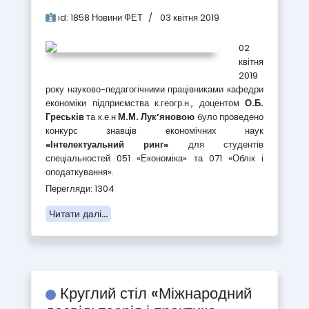
id:
1858
Новини ФЕТ
03 квітня 2019
02
квітня
2019
року науково-педагогічними працівниками кафедри
економіки підприємства к.геогр.н., доцентом
О.Б.
Греськів
та к.е.н
М.М. Лук’яновою
було проведено
конкурс знавців економічних наук
«Інтелектуальний ринг»
для студентів
спеціальностей 051 «Економіка» та 071 «Облік і
оподаткування».
Перегляди: 1304
Читати далі...
Круглий стіл «Міжнародний