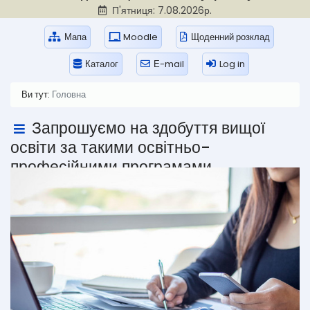
П'ятниця: 7.08.2026р.
Мапа
Moodle
Щоденний розклад
Каталог
Е-mail
Log in
Ви тут:
Головна
Запрошуємо на здобуття вищої
освіти за такими освітньо-
професійними програмами