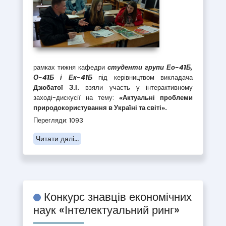
рамках тижня кафедри
студенти групи Ео-41Б,
О-41Б і Ек-41Б
під керівництвом викладача
Дзюбатої З.І.
взяли участь у інтерактивному
заході-дискусії на тему:
«Актуальні проблеми
природокористування в Україні та світі».
Перегляди: 1093
Читати далі...
Конкурс знавців економічних
наук «Інтелектуальний ринг»