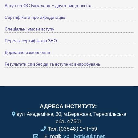
Вступ на ОС Бакалавр - друга вища освіта
Сертифікати про акредитацію
Спеціальні умови вступу
Перелік сертифікатів ЗНО
Державне замовлення
Результати співбесіди та вступних випробувань
АДРЕСА ІНСТИТУТУ:
вул. Академічна, 20, м.Бережани, Тернопільська
обл., 47501
Тел.
(03548) 2-11-59
E-mail:
vp_bati@ukr.net