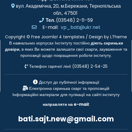
вул. Академічна, 20, м.Бережани, Тернопільська
обл., 47501
Тел.
(03548) 2-11-59
E-mail:
vp_bati@ukr.net
Copyright ©
Free Joomla! 4 templates
/ Design by
LTheme
В навчальних корпусах Інституту постійно
діють скриньки
довіри
, в яких Ви можете залишати свої скарги, зауваження та
пропозиції щодо покращення роботи інституту.
Телефон гарячої лінії (03548) 2-54-25
Доступ до публічної інформації
Електронна скринька скарг та пропозицій
Інформаційні матеріали для пулікації на сайті інституту
направляти на e-mail
:
bati.sajt.new@gmail.com