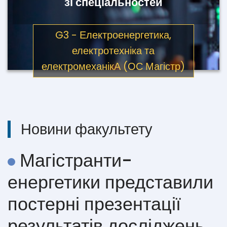
зі спеціальностей
G3 - Електроенергетика,
електротехніка та
електромеханікА (ОС Магістр)
Новини факультету
Магістранти-
енергетики представили
постерні презентації
результатів досліджень