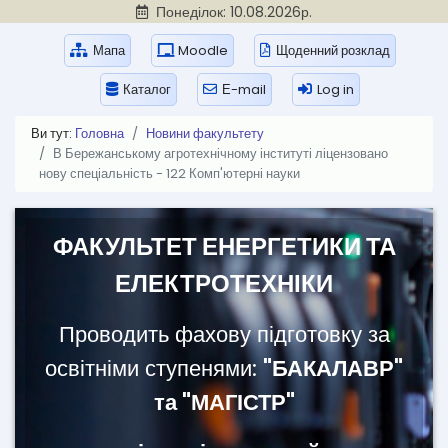
Понеділок: 10.08.2026р.
Мапа
Moodle
Щоденний розклад
Каталог
Е-mail
Log in
Ви тут:
Головна
Новини факультету
В Бережанському агротехнічному інституті ліцензовано
нову спеціальність - 122 Комп'ютерні науки
ФАКУЛЬТЕТ ЕНЕРГЕТИКИ ТА
ЕЛЕКТРОТЕХНІКИ
Проводить фахову підготовку за
освітніми ступенями:
"БАКАЛАВР"
та "МАГІСТР"