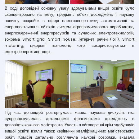
В ході доповідей основну увагу здобувачами вищої освіти було
сконцентровано на мету, предмет, об’єкт досліджень і наукову
новизну розробок в сфері електроенергетики, автоматизації та
енергопостачання об’єктів систем агропромислового виробництва,
енергозбереженні енергоресурсів та сучасних електротехнологій,
зокрема Smart grid, Smart house, Інтернет речей (IоT), Smart
metering, цифрові технології, котрі використовуються в
електроенергетиці тощо.
Під час доповідей розгорнулась жвава наукова дискусія, яка
супроводжувалась детальними фрагментами досліджень в
доповідях кожного магістранта. Участь в обговоренні крім здобувачів
вищої освіти взяли також керівники кваліфікаційних магістерських
робіт. Комісія детально розглянула наукові розробки, вказала