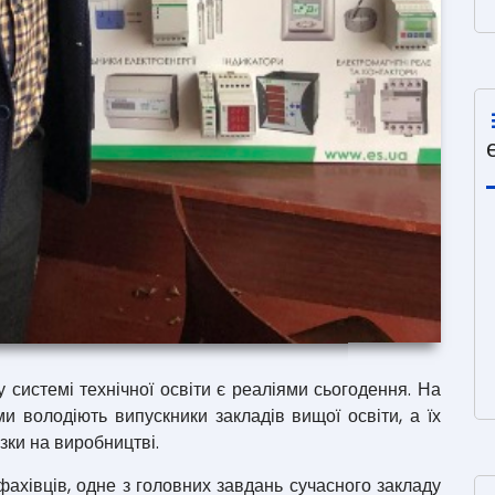
системі технічної освіти є реаліями сьогодення. На
ми володіють випускники закладів вищої освіти, а їх
зки на виробництві.
хівців, одне з головних завдань сучасного закладу