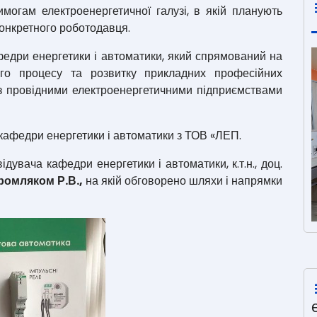
имогам електроенергетичної галузі, в якій планують
конкретного роботодавця.
едри енергетики і автоматики, який спрямований на
ого процесу та розвитку прикладних професійних
 з провідними електроенергетичними підприємствами
кафедри енергетики і автоматики з ТОВ «ЛЕП.
увача кафедри енергетики і автоматики, к.т.н., доц.
ромляком Р.В.,
на якій обговорено шляхи і напрямки