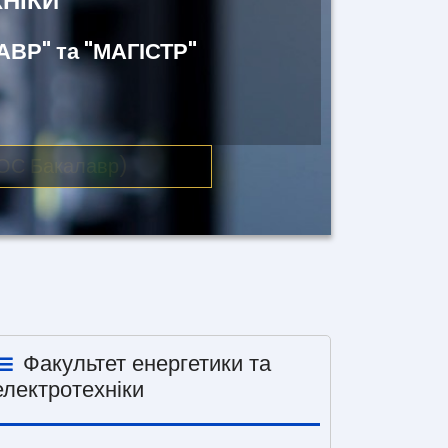
НІКИ
ВР" та "МАГІСТР"
(ОС Бакалавр)
Факультет енергетики та
електротехніки