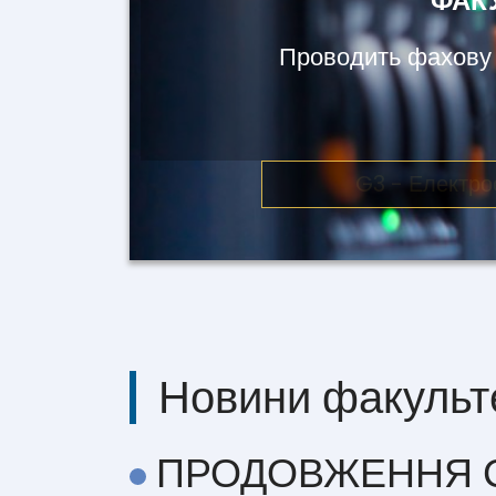
ФАК
Проводить фахову п
G3 - Електро
Новини факульт
ПРОДОВЖЕННЯ С