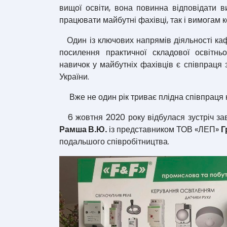
вищої освіти, вона повинна відповідати в
працювати майбутні фахівці, так і вимогам 
Один із ключових напрямів діяльності каф
посилення практичної складової освітнь
навичок у майбутніх фахівців є співпраця
України.
Вже не один рік триває плідна співпраця 
6 жовтня 2020 року відбулася зустріч завід
Рамша В.Ю.
із представником ТОВ «ЛЕП»
Г
подальшого співробітництва.