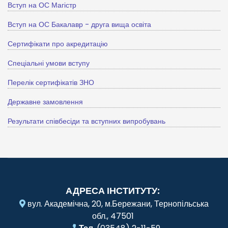
Вступ на ОС Магістр
Вступ на ОС Бакалавр - друга вища освіта
Сертифікати про акредитацію
Спеціальні умови вступу
Перелік сертифікатів ЗНО
Державне замовлення
Результати співбесіди та вступних випробувань
АДРЕСА ІНСТИТУТУ:
вул. Академічна, 20, м.Бережани, Тернопільська
обл., 47501