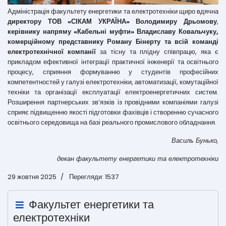
Адміністрація факультету енергетики та електротехніки щиро вдячна
директору ТОВ «СІКАМ УКРАЇНА» Володимиру Дрьомову
,
керівнику напряму «Кабельні муфти» Владиславу Ковальчуку,
комерційному представнику Роману Бінерту та всій команді
електротехнічної компанії
за тісну та плідну співпрацю, яка є
прикладом ефективної інтеграції практичної інженерії та освітнього
процесу, сприяння формуванню у студентів професійних
компетентностей у галузі електротехніки, автоматизації, комутаційної
техніки та організації експлуатації електроенергетичних систем.
Розширення партнерських зв’язків із провідними компаніями галузі
сприяє підвищенню якості підготовки фахівців і створенню сучасного
освітнього середовища на базі реального промислового обладнання.
Василь Бунько,
декан факультету енергетики та електротехніки
29 жовтня 2025
Перегляди: 1537
Факультет енергетики та
електротехніки