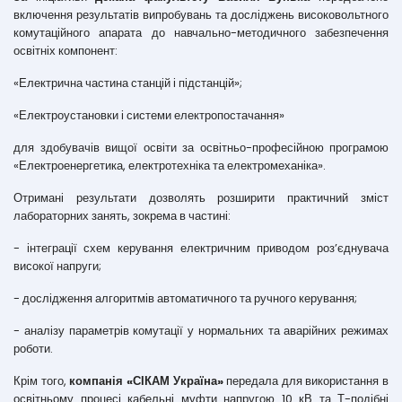
включення результатів випробувань та досліджень високовольтного
комутаційного апарата до навчально-методичного забезпечення
освітніх компонент:
«Електрична частина станцій і підстанцій»;
«Електроустановки і системи електропостачання»
для здобувачів вищої освіти за освітньо-професійною програмою
«Електроенергетика, електротехніка та електромеханіка».
Отримані результати дозволять розширити практичний зміст
лабораторних занять, зокрема в частині:
- інтеграції схем керування електричним приводом роз’єднувача
високої напруги;
- дослідження алгоритмів автоматичного та ручного керування;
- аналізу параметрів комутації у нормальних та аварійних режимах
роботи.
Крім того,
компанія «СІКАМ Україна»
передала для використання в
освітньому процесі кабельні муфти напругою 10 кВ та Т-подібні