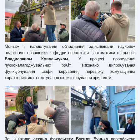
Монтаж і налаштування обладнання здійснювали науково-
педагогічні працівники кафедри енергетики і автоматики спільно з
Владиславом Ковальчуком
. У процесі проведення
пусконалагоджувальних робіт виконано випробування
функціонування шафи керування, перевірку комутаційних
характеристик та тестування схеми керування приводом.
За ініціативи
декана факультету Василя Бунька
передбачено