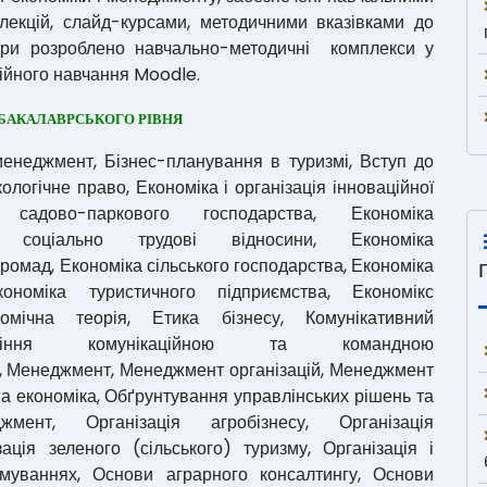
 лекцій, слайд-курсами, методичними вказівками до
дри розроблено навчально-методичні комплекси у
ційного навчання Moodle.
БАКАЛАВРСЬКОГО РІВНЯ
енеджмент, Бізнес-планування в туризмі, Вступ до
логічне право, Економіка і організація інноваційної
садово-паркового господарства, Економіка
 соціально трудові відносини, Економіка
ромад, Економіка сільського господарства, Економіка
кономіка туристичного підприємства, Економікс
номічна теорія, Етика бізнесу, Комунікативний
вління комунікаційною та командною
мі, Менеджмент, Менеджмент організацій, Менеджмент
а економіка, Обґрунтування управлінських рішень та
мент, Організація агробізнесу, Організація
зація зеленого (сільського) туризму, Організація і
уваннях, Основи аграрного консалтингу, Основи