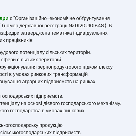
едри
є "Організаційно-економічне обґрунтування
" (номер державної реєстрації № 0120U101848). В
 кафедри затверджена тематика індивідуальних
их працівників:
удового потенціалу сільських територій.
ї сфери сільських територій
 функціонування зернопродуктового підкомплексу.
ості в умовах ринкових трансформацій.
онування аграрних підприємств на ринках
огосподарських підприємств.
енціалу на основі дієвого господарського механізму.
ького господарства в умовах ринкових
ськогосподарську продукцію.
і сільськогосподарських підприємств.