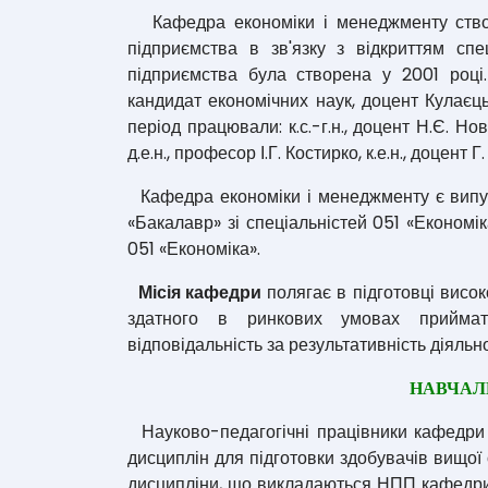
Кафедра економіки і менеджменту створе
підприємства в зв'язку з відкриттям сп
підприємства була створена у 2001 році
кандидат економічних наук, доцент Кулаєц
період працювали: к.с.-г.н., доцент Н.Є. Новак
д.е.н., професор І.Г. Костирко, к.е.н., доцент
Кафедра економіки і менеджменту є випуск
«Бакалавр» зі спеціальністей 051 «Економі
051 «Економіка».
Місія кафедри
полягає в підготовці висок
здатного в ринкових умовах приймат
відповідальність за результативність діяльн
НАВЧАЛ
Науково-педагогічні працівники кафедри
дисциплін для підготовки здобувачів вищої 
дисципліни, що викладаються НПП кафедри