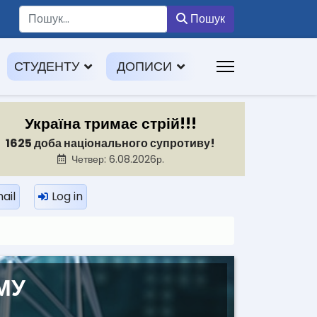
Пошук
Пошук
СТУДЕНТУ
ДОПИСИ
Україна тримає стрій!!!
1625 доба національного супротиву!
Четвер: 6.08.2026р.
ail
Log in
МУ