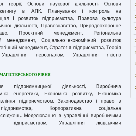
ої теорії, Основи наукової діяльності, Основи
ркетингу в АПК, Планування і контроль на
нціал і розвиток підприємства, Правова культура
ичної діяльності, Правознавство, Природоохоронне
аво, Проєктний менеджмент, Регіональна
й менеджмент, Соціально-економічний розвиток
атегічний менеджмент, Стратегія підприємства, Теорія
 Управління персоналом, Управління якістю
МАГІСТЕРСЬКОГО РІВНЯ
ня підприємницької діяльності, Виробнича
міка енергетики, Економіка розвитку, Економіка
авління підприємством, Законодавство і право в
ідприємства, Корпоративна соціальна
досліджень, Моделювання в управлінні виробничими
ня підприємством, Управління людськими