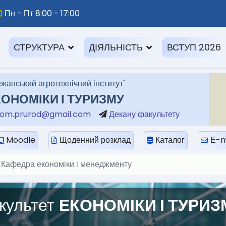
Пн - Пт 8:00 - 17:00
СТРУКТУРА
ДІЯЛЬНІСТЬ
ВСТУП 2026
жанський агротехнічний інститут"
ОНОМІКИ І ТУРИЗМУ
om.prurod@gmail.com
Декану факультету
Moodle
Щоденний розклад
Каталог
Е-m
Кафедра економіки і менеджменту
культет
ЕКОНОМІКИ І ТУРИЗ