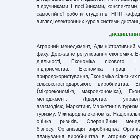
підручниками і посібниками, конспектами
самостійної роботи студентів. НПП кафе
вигляді електронних курсів системи дистан
ДИСЦИПЛІНИ 
Аграрний менеджмент, Адміністративний м
фаху, Державне регулювання економіки, Еко
діяльності, Економіка лісового і 
підприємства, Економіка праці і
природокористування, Економіка сільських г
сільськогосподарського виробництва, Е
(мікроекономіка, макроекономіка), Еко
менеджмент, Лідерство, упра
взаємодією, Маркетинг, Маркетинг в туриз
туризму, Міжнародна економіка, Національн
оцінка ризиків, Операційний менедж
бізнесу, Організація виробництва, Органі
планування виробництва в агарних форм