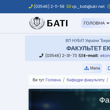
(03548) 2-11-59
vp_bati@ukr.net
.
ГОЛОВНА
ВП НУБіП України "Бере
ФАКУЛЬТЕТ ЕК
(03548) 2-31-73
E-mail:
ekon
Мапа
Ви тут:
Головна
Кафедри факультету
Фа