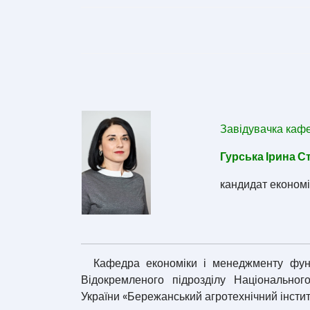
Завідувачка каф
Гурська Ірина С
кандидат економі
Кафедра економіки і менеджменту функці
Відокремленого підрозділу Національног
України «Бережанський агротехнічний інстит