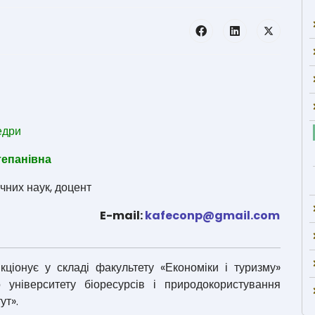
едри
тепанівна
чних наук, доцент
E-mail:
kafeconp@gmail.com
онує у складі факультету «Економіки і туризму»
о університету біоресурсів і природокористування
ут».