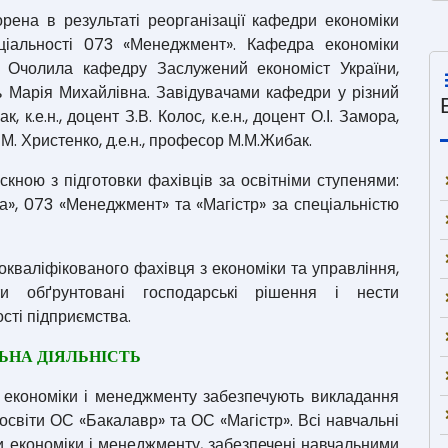
на в результаті реорганізації кафедри економіки
еціальності 073 «Менеджмент». Кафедра економіки
. Очолила кафедру Заслужений економіст України,
ь Марія Михайлівна. Завідувачами кафедри у різний
, к.е.н., доцент З.В. Колос, к.е.н., доцент О.І. Замора,
 Г. М. Христенко, д.е.н., професор М.М.Жибак.
ною з підготовки фахівців за освітніми ступенями:
ка», 073 «Менеджмент» та «Магістр» за спеціальністю
окваліфікованого фахівця з економіки та управління,
и обґрунтовані господарські рішення і нести
ості підприємства.
ЬНА ДІЯЛЬНІСТЬ
 економіки і менеджменту забезпечують викладання
освіти ОС «Бакалавр» та ОС «Магістр». Всі навчальні
 економіки і менеджменту, забезпечені навчальними