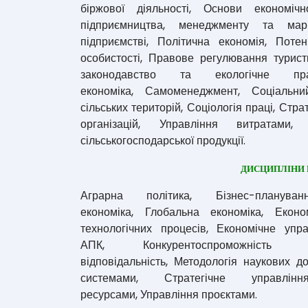
біржової діяльності, Основи економічн
підприємництва, менеджменту та ма
підприємстві, Політична економія, Поте
особистості, Правове регулювання турист
законодавство та екологічне пр
економіка, Самоменеджмент, Соціальни
сільських територій, Соціологія праці, Стр
організацій, Управління витратами,
сільськогосподарської продукції.
ДИСЦИПЛІНИ 
Аграрна політика, Бізнес-плануван
економіка, Глобальна економіка, Еконо
технологічних процесів, Економічне упр
АПК, Конкурентоспроможність п
відповідальність, Методологія наукових 
системами, Стратегічне управлін
ресурсами, Управління проєктами.