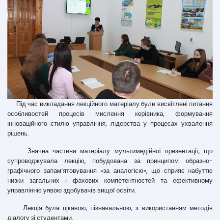
Під час викладання лекційного матеріалу були висвітлені питання
особливостей процесів мислення керівника, формування
інноваційного стилю управління, лідерства у процесах ухвалення
рішень.
Значна частина матеріалу мультимедійної презентації, що
супроводжувала лекцію, побудована за принципом образно-
графічного запам’ятовування «за аналогією», що сприяє набуттю
низки загальних і фахових компетентностей та ефективному
управлінню уявою здобувачів вищої освіти.
Лекція була цікавою, пізнавальною, з використанням методів
діалогу зі студентами.