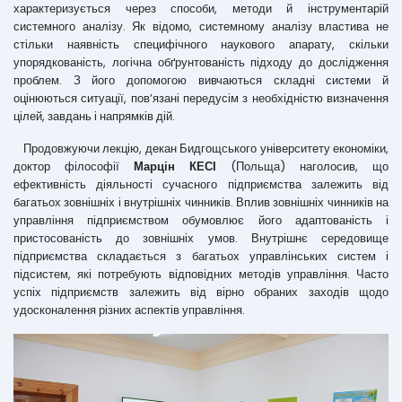
характеризується через способи, методи й інструментарій
системного аналізу. Як відомо, системному аналізу властива не
стільки наявність специфічного наукового апарату, скільки
упорядкованість, логічна обґрунтованість підходу до дослідження
проблем. З його допомогою вивчаються складні системи й
оцінюються ситуації, пов’язані передусім з необхідністю визначення
цілей, завдань і напрямків дій.
Продовжуючи лекцію, декан Бидгощського університету економіки,
доктор філософії
Марцін КЕСІ
(Польща) наголосив, що
ефективність діяльності сучасного підприємства залежить від
багатьох зовнішніх і внутрішніх чинників. Вплив зовнішніх чинників на
управління підприємством обумовлює його адаптованість і
пристосованість до зовнішніх умов. Внутрішнє середовище
підприємства складається з багатьох управлінських систем і
підсистем, які потребують відповідних методів управління. Часто
успіх підприємств залежить від вірно обраних заходів щодо
удосконалення різних аспектів управління.