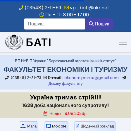
(03548) 2-11-59
vp_bati@ukr.net
Пн - Пт 8:00 - 17:00
Пошук
Пошук
.
ВП НУБіП України "Бережанський агротехнічний інститут"
ФАКУЛЬТЕТ ЕКОНОМІКИ І ТУРИЗМУ
(03548) 2-31-73
E-mail:
ekonom.prurod@gmail.com
Декану факультету
Україна тримає стрій!!!
1628 доба національного супротиву!
Неділя: 9.08.2026р.
Мапа
Moodle
Щоденний розклад