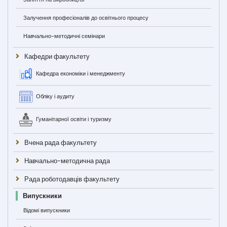
Залучення професіоналів до освітнього процесу
Навчально-методичні семінари
Кафедри факультету
Кафедра економіки і менеджменту
Обліку і аудиту
Гуманітарної освіти і туризму
Вчена рада факультету
Навчально-методична рада
Рада роботодавців факультету
Випускники
Відомі випускники