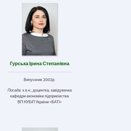
Гурська Ірина Степанівна
Випускник 2002р.
Посада:
к.е.н., доцентка, завідувачка
кафедри економіки підприємства
ВП НУБіП України «БАТІ»