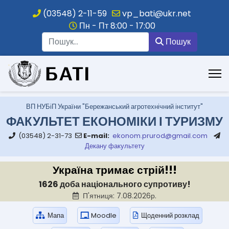
(03548) 2-11-59
vp_bati@ukr.net
Пн - Пт 8:00 - 17:00
Пошук
Пошук
.
ВП НУБіП України "Бережанський агротехнічний інститут"
ФАКУЛЬТЕТ ЕКОНОМІКИ І ТУРИЗМУ
(03548) 2-31-73
E-mail:
ekonom.prurod@gmail.com
Декану факультету
Україна тримає стрій!!!
1626 доба національного супротиву!
П'ятниця: 7.08.2026р.
Мапа
Moodle
Щоденний розклад