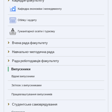
Кафедри факультету
Кафедра економіки і менеджменту
Обліку і аудиту
Гуманітарної освіти і туризму
Вчена рада факультету
Навчально-методична рада
Рада роботодавців факультету
Випускники
Відомі випускники
Зв'язок з випускниками
Працевлаштування випускників
Студентське самоврядування