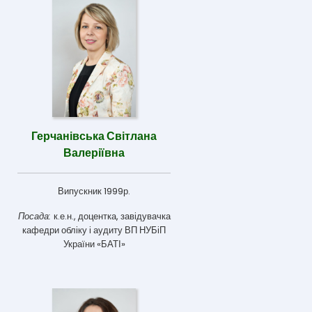
Герчанівська Світлана
Валеріївна
Випускник 1999р.
Посада:
к.е.н., доцентка, завідувачка
кафедри обліку і аудиту ВП НУБіП
України «БАТІ»