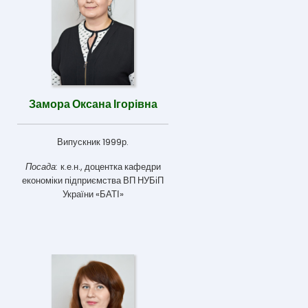
Замора Оксана Ігорівна
Випускник 1999р.
Посада:
к.е.н., доцентка кафедри
економіки підприємства ВП НУБіП
України «БАТІ»