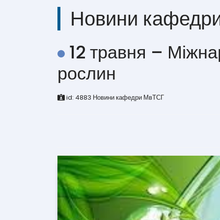
Новини кафедр
12 травня – Міжна
рослин
id:
4883
Новини кафедри МвТСГ