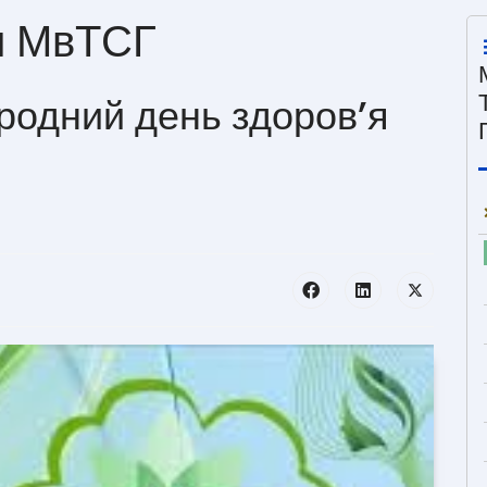
и МвТСГ
родний день здоров’я