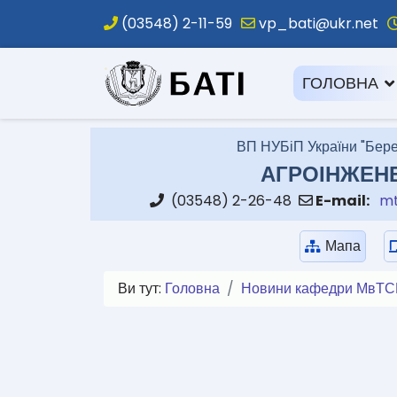
(03548) 2-11-59
vp_bati@ukr.net
.
ГОЛОВНА
ВП НУБіП України "Бере
АГРОІНЖЕН
(03548) 2-26-48
E-mail:
mt
Мапа
Ви тут:
Головна
Новини кафедри МвТС