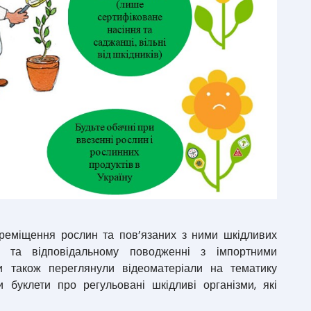
ереміщення рослин та пов’язаних з ними шкідливих
х та відповідальному поводженні з імпортними
и також переглянули відеоматеріали на тематику
 буклети про регульовані шкідливі організми, які