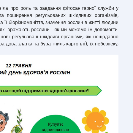
віла про роль та завдання фітосанітарної служби у
 та поширення регульованих шкідливих організмів,
а її біорізноманіття, значення рослин в житті людини
, які вражають рослини і як ми можемо їм допомогти.
 нові регульовані шкідливі організми, які нещодавно
рагдова златка та бура гниль картоплі), їх небезпеку,