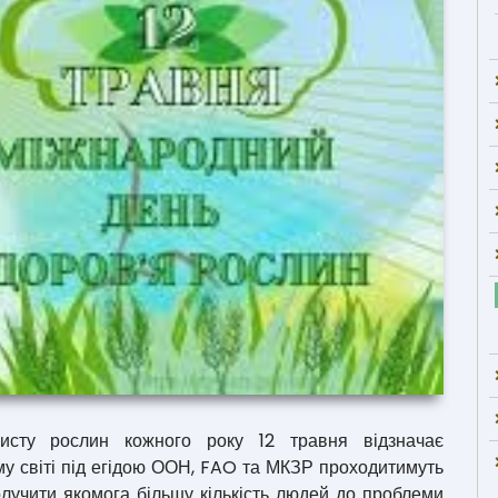
хисту рослин кожного року 12 травня відзначає
му світі під егідою ООН, FAO та МКЗР проходитимуть
долучити якомога більшу кількість людей до проблеми