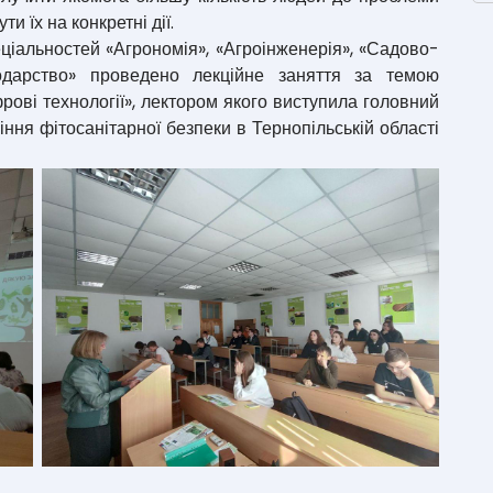
и їх на конкретні дії.
еціальностей «Агрономія», «Агроінженерія», «Садово-
одарство» проведено лекційне заняття за темою
рові технології», лектором якого виступила головний
іння фітосанітарної безпеки в Тернопільській області