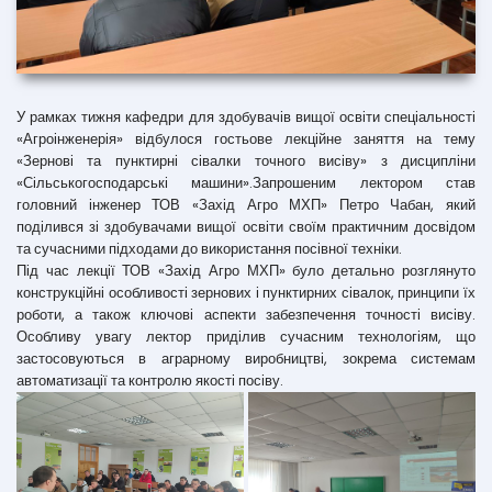
У рамках тижня кафедри для здобувачів вищої освіти спеціальності
«Агроінженерія» відбулося гостьове лекційне заняття на тему
«Зернові та пунктирні сівалки точного висіву» з дисципліни
«Сільськогосподарські машини».Запрошеним лектором став
головний інженер ТОВ «Захід Агро МХП» Петро Чабан, який
поділився зі здобувачами вищої освіти своїм практичним досвідом
та сучасними підходами до використання посівної техніки.
Під час лекції ТОВ «Захід Агро МХП» було детально розглянуто
конструкційні особливості зернових і пунктирних сівалок, принципи їх
роботи, а також ключові аспекти забезпечення точності висіву.
Особливу увагу лектор приділив сучасним технологіям, що
застосовуються в аграрному виробництві, зокрема системам
автоматизації та контролю якості посіву.