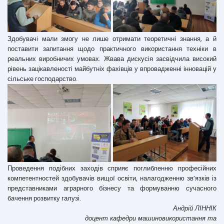
Здобувачі мали змогу не лише отримати теоретичні знання, а й
поставити запитання щодо практичного використання техніки в
реальних виробничих умовах. Жвава дискусія засвідчила високий
рівень зацікавленості майбутніх фахівців у впровадженні інновацій у
сільське господарство.
Проведення подібних заходів сприяє поглибленню професійних
компетентностей здобувачів вищої освіти, налагодженню зв’язків із
представниками аграрного бізнесу та формуванню сучасного
бачення розвитку галузі.
Андрій ЛІННІК
доцент кафедри машиновикористання та