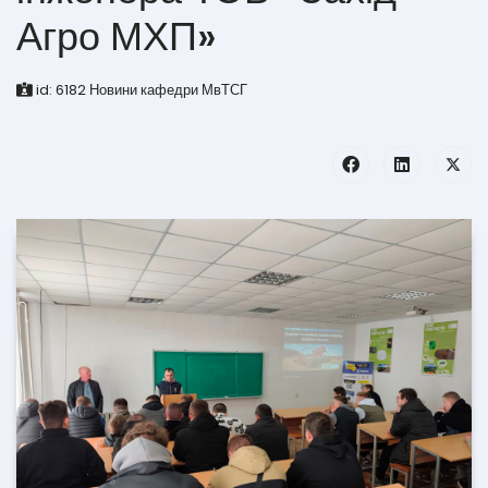
Агро МХП»
id:
6182
Новини кафедри МвТСГ