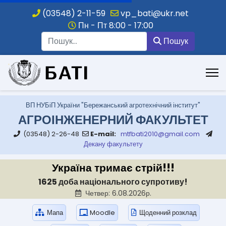
(03548) 2-11-59
vp_bati@ukr.net
Пн - Пт 8:00 - 17:00
Пошук
Пошук
.
ВП НУБіП України "Бережанський агротехнічний інститут"
АГРОІНЖЕНЕРНИЙ ФАКУЛЬТЕТ
(03548) 2-26-48
E-mail:
mtfbati2010@gmail.com
Декану факультету
Україна тримає стрій!!!
1625 доба національного супротиву!
Четвер: 6.08.2026р.
Мапа
Moodle
Щоденний розклад