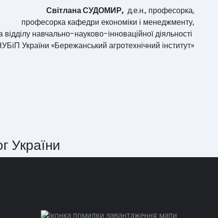
Світлана СУДОМИР,
д.е.н., професорка,
професорка кафедри економіки і менеджменту,
а відділу навчально-науково-інноваційної діяльності
УБіП України «Бережанський агротехнічний інститут»
ог України