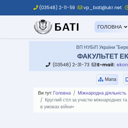
(03548) 2-11-59
vp_bati@ukr.net
.
ГОЛОВНА
ВП НУБіП України "Бере
ФАКУЛЬТЕТ ЕК
(03548) 2-31-73
E-mail:
ekon
Мапа
Ви тут:
Головна
Міжнародна діяльність
Круглий стіл за участю міжнародних т
в умовах війни»