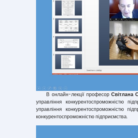
В онлайн-лекції професор
Світлана
управління конкурентоспроможністю підп
управління конкурентоспроможністю підп
конкурентоспроможністю підприємства.