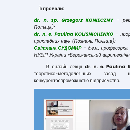
Її провели:
dr. n. sp. Grzegorz KONIECZNY
– рект
Польща);
dr. n. e. Paulina KOLISNICHENKO
– прор
прикладних наук (Познань, Польща);
Світлана СУДОМИР
– д.е.н., професорк
НУБіП України «Бережанський агротехнічн
В онлайн лекції
dr. n. e. Paulina
теоретико-методологічних заса
конкурентоспроможністю підприємства.