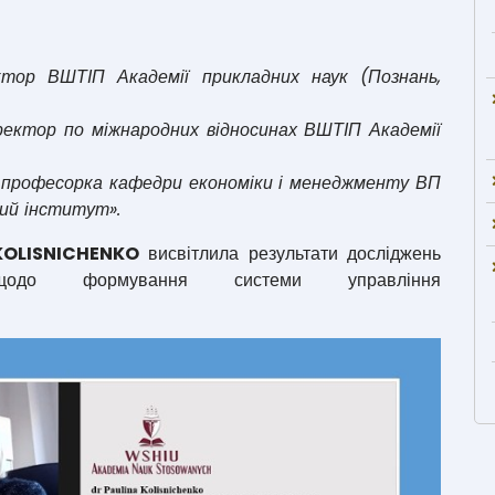
ор ВШТІП Академії прикладних наук (Познань,
ектор по міжнародних відносинах ВШТІП Академії
а, професорка кафедри економіки і менеджменту ВП
ий інститут».
 KOLISNICHENKO
висвітлила результати досліджень
д щодо формування системи управління