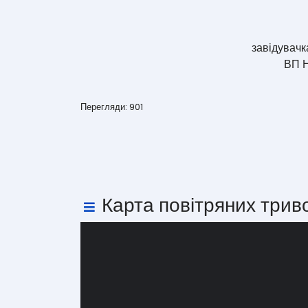
завідувачк
ВП Н
Перегляди: 901
Карта повітряних трив