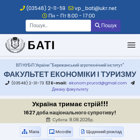
(03548) 2-11-59
vp_bati@ukr.net
Пн - Пт 8:00 - 17:00
Пошук
Пошук
.
ВП НУБіП України "Бережанський агротехнічний інститут"
ФАКУЛЬТЕТ ЕКОНОМІКИ І ТУРИЗМУ
(03548) 2-31-73
E-mail:
ekonom.prurod@gmail.com
Декану факультету
Україна тримає стрій!!!
1627 доба національного супротиву!
Субота: 8.08.2026р.
Мапа
Moodle
Щоденний розклад