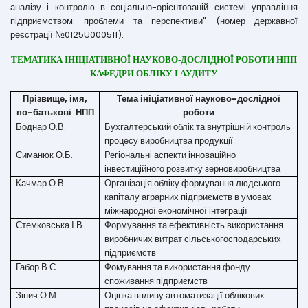
аналізу і контролю в соціально-орієнтованій системі управління
підприємством: проблеми та перспективи" (номер державної
реєстрації №0125U000511).
ТЕМАТИКА ІНІЦІАТИВНОЇ НАУКОВО-ДОСЛІДНОЇ РОБОТИ НПП
КАФЕДРИ ОБЛІКУ І АУДИТУ
Прізвище, імя,
Тема ініціативної науково-дослідної
по-батькові НПП
роботи
Боднар О.В.
Бухгалтерський облік та внутрішній контроль
процесу виробництва продукції
Симанюк О.Б.
Регіональні аспекти інноваційно-
інвестиційного розвитку зерновиробництва
Качмар О.В.
Організація обліку формування людського
капіталу аграрних підприємств в умовах
міжнародної економічної інтеграції
Стемковська І.В.
Формування та ефективність використання
виробничих витрат сільськогосподарських
підприємств
Габор В.С.
Фомування та використання фонду
споживання підприємств
Зінич О.М.
Оцінка впливу автоматизації облікових