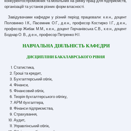
конкурентоспроможних та мобільних на ринку праці для підприємств,
організацій та установ різних форм власності.
Завідувачами кафедри у різний період працювали: к.е.н., доцент
Половинко І.К., Пасемник О.Г., д.е.н., професор Костирко І.Г., д.е.н.,
професор Жибак М.М., к.е.н., доцент Герчанівська С.В., к.е.н., доцент
Боднар О. В., д.е.н., професор Петренко Н.І.
НАВЧАЛЬНА ДІЯЛЬНІСТЬ КАФЕДРИ
ДИСЦИПЛІНИ БАКАЛАВРСЬКОГО РІВНЯ
Статистика,
Гроші та кредит,
Бухгалтерський облік,
Фінанси,
Фінансовий облік,
Теорія бухгалтерського обліку,
АРМ бухгалтера,
Фінанси підприємства,
Страхування,
Аудит,
Управлінський облік,