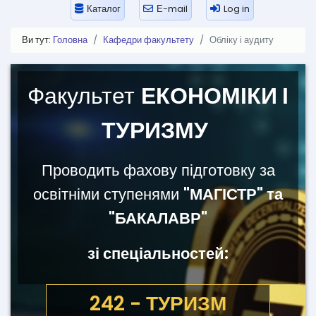
Каталог
Е-mail
Log in
Ви тут:
Головна
Кафедри факультету
Обліку і аудиту
Факультет
ЕКОНОМІКИ І
ТУРИЗМУ
Проводить фахову підготовку за
освітніми ступенями
"МАГІСТР" та
"БАКАЛАВР"
зі спеціальностей:
051 - ЕКОНОМІКА
242 - ТУРИЗМ