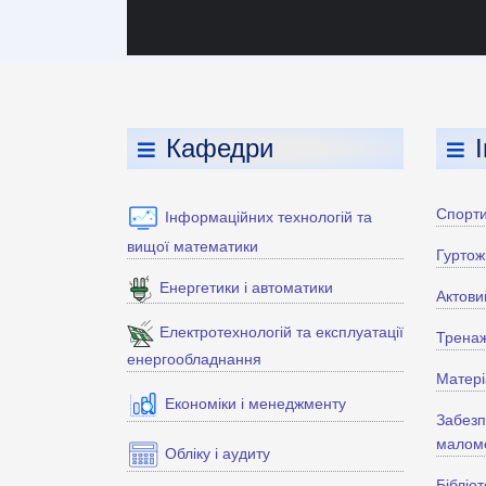
Кафедри
Спорти
Інформаційних технологій та
вищої математики
Гуртож
Енергетики і автоматики
Актови
Електротехнологій та експлуатації
Тренаж
енергообладнання
Матері
Економіки і менеджменту
Забезп
маломо
Обліку і аудиту
Бібліо