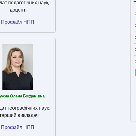
дат педагогічних наук,
доцент
Профайл НПП
ужна Олена Богданівна
ат географічних наук,
тарший викладач
Профайл НПП