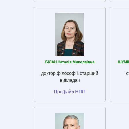
БІЛАН Наталія Миколаївна
ШУМІН
доктор філософії, старший
с
викладач
Профайл НПП