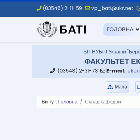
(03548) 2-11-59
vp_bati@ukr.net
.
ГОЛОВНА
ВП НУБіП України "Бере
ФАКУЛЬТЕТ ЕК
(03548) 2-31-73
E-mail:
ekon
Мапа
Ви тут:
Головна
Склад кафедри