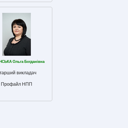
СЬКА Ольга Богданівна
тарший викладач
Профайл НПП