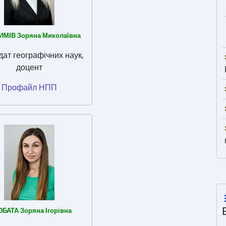
ИМІВ Зоряна Миколаївна
ат географічних наук,
доцент
Профайл НПП
БАТА Зоряна Ігорівна