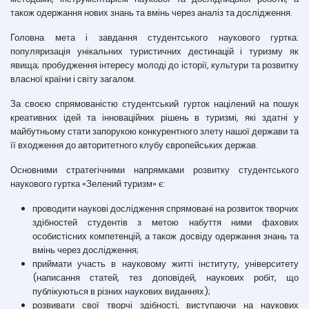
також одержання нових знань та вмінь через аналіз та дослідження.
Головна мета і завдання студентського наукового гуртка:
популяризація унікальних туристичних дестинацій і туризму як
явища; пробудження інтересу молоді до історії, культури та розвитку
власної країни і світу загалом.
За своєю спрямованістю студентський гурток націлений на пошук
креативних ідей та інноваційних рішень в туризмі, які здатні у
майбутньому стати запорукою конкурентного злету нашої держави та
її входження до авторитетного клубу європейських держав.
Основними стратегічними напрямками розвитку студентського
наукового гуртка «Зелений туризм» є:
проводити наукові дослідження спрямовані на розвиток творчих
здібностей студентів з метою набуття ними фахових
особистісних компетенцій, а також досвіду одержання знань та
вмінь через дослідження;
приймати участь в науковому житті інституту, університету
(написання статей, тез доповідей, наукових робіт, що
публікуються в різних наукових виданнях);
розвивати свої творчі здібності, виступаючи на наукових