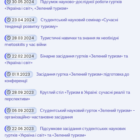
30.05.2024
Підсумок науково-дослідної роботи гуртків
«Україна і світ», «Зелений туризм»
23.04.2024
Студентський науковий семінар «Сучасні
тенденції розвитку туризму»
28.03.2024
Туристичні навички та знання як необхідні
metaskills у час війни
22.02.2024
Бінарне засідання гуртків «Зелений туризм» та
«Україна і світ»
01.11.2023
Засідання гуртка «Зелений туризм»:підготовка до
конференції
28.09.2023
Круглий стіл «Туризм в Україні: сучасні реалії та
перспективи»
06.09.2023
Студентський науковий гурток «Зелений туризм» -
організаційно-настановне засідання
22.06.2023
Підсумкове засідання студентських наукових
гуртків «Україна і світ» та «Зелений туризм»