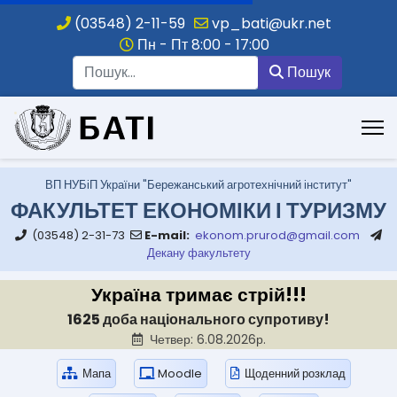
(03548) 2-11-59
vp_bati@ukr.net
Пн - Пт 8:00 - 17:00
Пошук
Пошук
.
ВП НУБіП України "Бережанський агротехнічний інститут"
ФАКУЛЬТЕТ ЕКОНОМІКИ І ТУРИЗМУ
(03548) 2-31-73
E-mail:
ekonom.prurod@gmail.com
Декану факультету
Україна тримає стрій!!!
1625 доба національного супротиву!
Четвер: 6.08.2026р.
Мапа
Moodle
Щоденний розклад