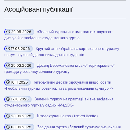
Асоційовані публікації
20.05.2026
«Зелений туризм як стиль життя»: науково-
дискусійне засідання студентського гуртка
17.03.2026
Круглий стіл «Україна на карті зеленого туризму
світу»: науковий діалог викладачів і студентів
25.02.2026
Досвід Бережанської міської територіальної
громади у розвитку зеленого туризму
10.11.2025
Інтерактивні дебати здобувачів вищої освіти
«Глобальний туризм: розвиток чи загроза локальній культурі?»
17.10.2025
Зелений туризм на практиці: виїзне засідання
студентського гуртка у садибі «МедОК»
23.09.2025
Інтелектуальна гра «Travel Battle»
03.09.2025
Засідання гуртка «Зелений туризм»: визначення