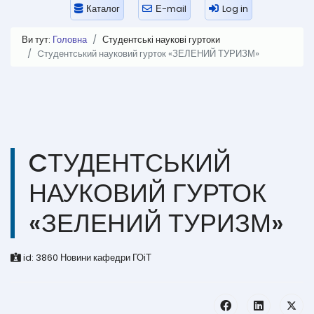
Каталог
Е-mail
Log in
Ви тут:
Головна
Студентські наукові гуртоки
Cтудентський науковий гурток «ЗЕЛЕНИЙ ТУРИЗМ»
CТУДЕНТСЬКИЙ
НАУКОВИЙ ГУРТОК
«ЗЕЛЕНИЙ ТУРИЗМ»
id:
3860
Новини кафедри ГОіТ