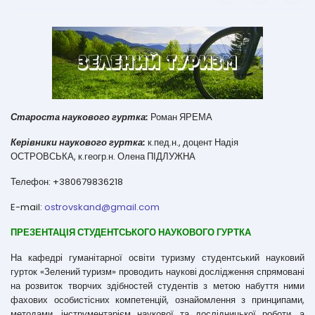
Староста наукового гуртка:
Роман ЯРЕМА
Керівники наукового гуртка:
к.пед.н., доцент Надія
ОСТРОВСЬКА, к.геогр.н. Олена ПІДЛУЖНА
Телефон: +380679836218
E-mail:
ostrovskand@gmail.com
ПРЕЗЕНТАЦІЯ СТУДЕНТСЬКОГО НАУКОВОГО ГУРТКА
На кафедрі гуманітарної освіти туризму студентський науковий
гурток «Зелений туризм» проводить наукові дослідження спрямовані
на розвиток творчих здібностей студентів з метою набуття ними
фахових особистісних компетенцій, ознайомлення з принципами,
методами, інструментарієм наукової та дослідницької роботи, а