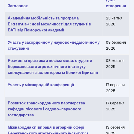
Заголовок
створення
Академічна мобільність та програма
23 квітня
Еrasmus+: нові можливості для студентів
2026
БАТІ від Поморської академії
Участь у закордонному науково-педагогічному
09 березня
стажуванні
2026
Розмовна практика з носієм мови: студенти
08 жовтня
Бережанського агротехнічного інституту
2025
спілкувалися з волонтером із Великої Британії
Участь у міжнародній конференції
17 вересня
2025
Розвиток транскордонного партнерства
17 березня
кафедри лісового і садово-паркового
2025
господарства
Міжнародна співпраця в аграрній сфері
13 березня
Бережанського агротехнічного інституту з
2025