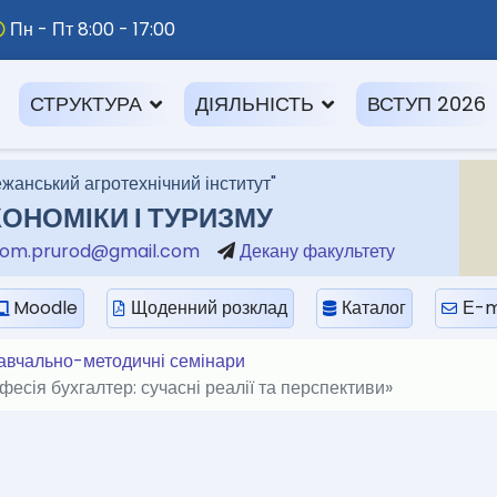
Пн - Пт 8:00 - 17:00
СТРУКТУРА
ДІЯЛЬНІСТЬ
ВСТУП 2026
жанський агротехнічний інститут"
ОНОМІКИ І ТУРИЗМУ
om.prurod@gmail.com
Декану факультету
Moodle
Щоденний розклад
Каталог
Е-m
авчально-методичні семінари
есія бухгалтер: сучасні реалії та перспективи»