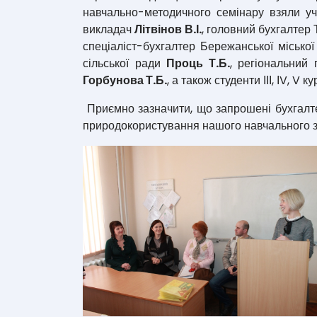
навчально-методичного семінару взяли уч
викладач
Літвінов В.І.
, головний бухгалте
спеціаліст-бухгалтер Бережанської місько
сільської ради
Проць Т.Б.
, регіональний 
Горбунова Т.Б.
, а також студенти ІІІ, ІV, V 
Приємно зазначити, що запрошені бухгалте
природокористування нашого навчального з