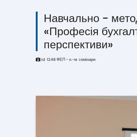
Навчально - мето
«Професія бухгалт
перспективи»
id:
1248
ФЕП - н.-м. семінари