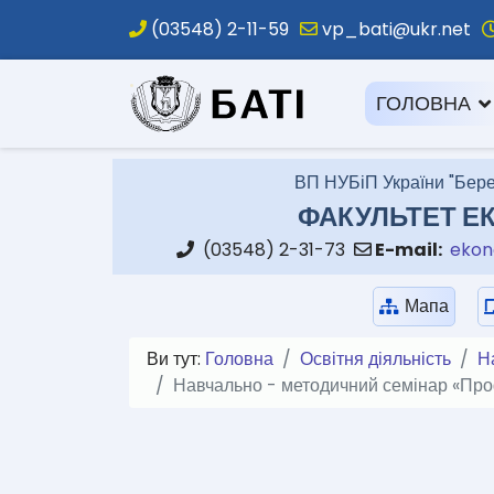
(03548) 2-11-59
vp_bati@ukr.net
.
ГОЛОВНА
ВП НУБіП України "Бере
ФАКУЛЬТЕТ ЕК
(03548) 2-31-73
E-mail:
ekon
Мапа
Ви тут:
Головна
Освітня діяльність
Н
Навчально - методичний семінар «Проф