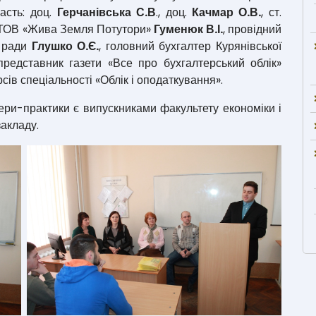
асть: доц.
Герчанівська С.В
., доц.
Качмар О.В.
, ст.
р ТОВ «Жива Земля Потутори»
Гуменюк В.І.
, провідний
ї ради
Глушко О.Є.
, головний бухгалтер Курянівської
представник газети «Все про бухгалтерський облік»
курсів спеціальності «Облік і оподаткування».
ри-практики є випускниками факультету економіки і
акладу.