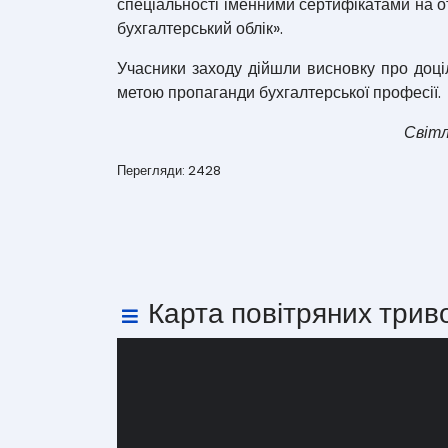
спеціальності іменними сертифікатами на от
бухгалтерський облік».
Учасники заходу дійшли висновку про доціл
метою пропаганди бухгалтерської професії.
Світл
Перегляди: 2428
Карта повітряних трив